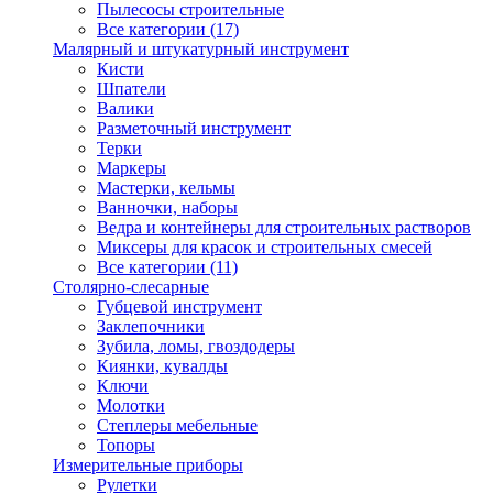
Пылесосы строительные
Все категории (17)
Малярный и штукатурный инструмент
Кисти
Шпатели
Валики
Разметочный инструмент
Терки
Маркеры
Мастерки, кельмы
Ванночки, наборы
Ведра и контейнеры для строительных растворов
Миксеры для красок и строительных смесей
Все категории (11)
Столярно-слесарные
Губцевой инструмент
Заклепочники
Зубила, ломы, гвоздодеры
Киянки, кувалды
Ключи
Молотки
Степлеры мебельные
Топоры
Измерительные приборы
Рулетки