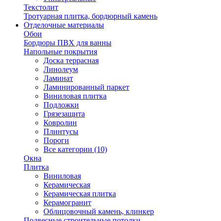
Текстолит
Тротуарная плитка, бордюрный камень
Отделочные материалы
Обои
Бордюры ПВХ для ванны
Напольные покрытия
Доска террасная
Линолеум
Ламинат
Ламинированный паркет
Виниловая плитка
Подложки
Грязезащита
Ковролин
Плинтусы
Пороги
Все категории (10)
Окна
Плитка
Виниловая
Керамическая
Керамическая плитка
Керамогранит
Облицовочный камень, клинкер
Подвесные строительные потолки