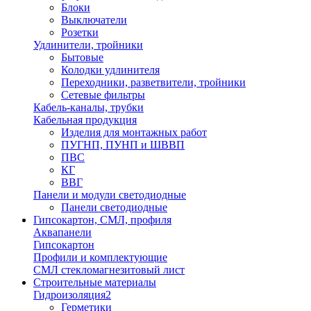
Блоки
Выключатели
Розетки
Удлинители, тройники
Бытовые
Колодки удлинителя
Переходники, разветвители, тройники
Сетевые фильтры
Кабель-каналы, трубки
Кабельная продукция
Изделия для монтажных работ
ПУГНП, ПУНП и ШВВП
ПВС
КГ
ВВГ
Панели и модули светодиодные
Панели светодиодные
Гипсокартон, СМЛ, профиля
Аквапанели
Гипсокартон
Профили и комплектующие
СМЛ стекломагнезитовый лист
Строительные материалы
Гидроизоляция2
Герметики