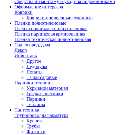
Средства по монтажу и уходу за подоконниками
Оформление интерьера
Коврики
Коврики придверные рулонные
Пленки полиэтиленовые
Пленка парникова полиэтиленовая
Пленка парниковая армированная
Пленка техническая полиэтиленовая
Сад, огород, дача
Декор
Инвентарь
Другое
Ледорубы
Лопаты
Тачки садовые
Парники, теплицы
Укрывной материал
Грядки, цветники
Парники
Теплицы
Сантехника
Трубопроводная арматура
Крепеж
Трубы
Фитинги