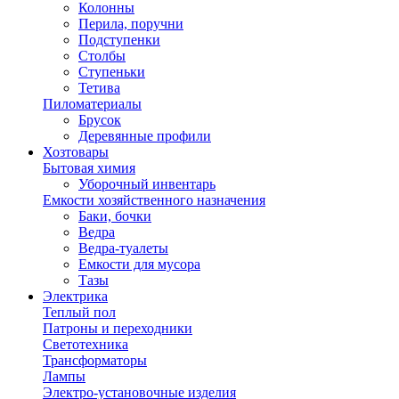
Колонны
Перила, поручни
Подступенки
Столбы
Ступеньки
Тетива
Пиломатериалы
Брусок
Деревянные профили
Хозтовары
Бытовая химия
Уборочный инвентарь
Емкости хозяйственного назначения
Баки, бочки
Ведра
Ведра-туалеты
Емкости для мусора
Тазы
Электрика
Теплый пол
Патроны и переходники
Светотехника
Трансформаторы
Лампы
Электро-установочные изделия