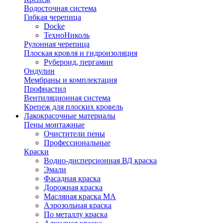
Водосточная система
Гибкая черепица
Docke
ТехноНиколь
Рулонная черепица
Плоская кровля и гидроизоляция
Рубероид, пергамин
Ондулин
Мембраны и комплектация
Профнастил
Вентиляционная система
Крепеж для плоских кровель
Лакокрасочные материалы
Пены монтажные
Очистители пены
Профессиональные
Краски
Водно-дисперсионная ВД краска
Эмали
Фасадная краска
Дорожная краска
Масляная краска МА
Аэрозольная краска
По металлу краска