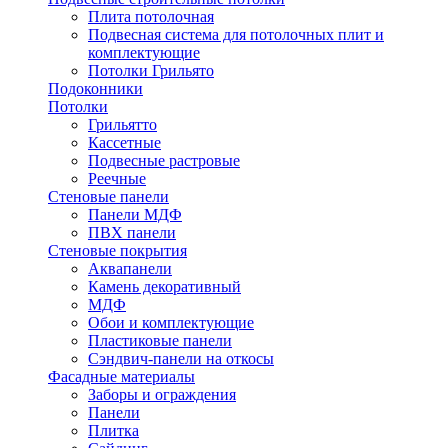
Плита потолочная
Подвесная система для потолочных плит и
комплектующие
Потолки Грильято
Подоконники
Потолки
Грильятто
Кассетные
Подвесные растровые
Реечные
Стеновые панели
Панели МДФ
ПВХ панели
Стеновые покрытия
Аквапанели
Камень декоративный
МДФ
Обои и комплектующие
Пластиковые панели
Сэндвич-панели на откосы
Фасадные материалы
Заборы и ограждения
Панели
Плитка