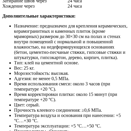
Затирание швов через
24 часа
Хождение через
24 часа
Дополнительные характеристики:
Назначение: предназначен для крепления керамических,
керамогранитных и каменных плиток (кроме
мраморных) размером до 30×30 см на полах и стенах
внутри помещений с нормальной и повышенной
влажностью, на недеформирующихся основаниях
(бетон, цементно-песчаные стяжки, гипсовые стяжки и
штукатурки, гипсокартон, дерево, кирпич, плитка).
Тип: клей на цементной основе.
Вес: 25 кг.
Морозостойкость: высокая.
Адгезия: не менее 0,5 МПа.
Время использования смеси: около 3 часов (при
температуре +20 °C).
Время корректировки плитки: около 15 минут (при
температуре +20 °C).
Цвет: серый.
Прочность клеевого соединения: ≥0,6 МПа.
Температура воздуха и основания при нанесении: +5
°С…+30 °С.
Температура эксплуатации: +5 °С…+50 °С.