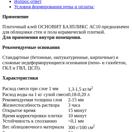
Вопрос-ответ
Условия формирования цены и оплаты:
Применение
Плиточный клей ОСНОВИТ БАЗПЛИКС АС10 предназначен
для облицовки стен и пола керамической плиткой.
Для применения внутри помещения.
Рекомендуемые основания
Стандартные (бетонные, оштукатуренные, кирпичные) и
сложные недеформирующиеся основания (пено- и газобетон,
ГКЛ и ГВЛ, ЦСП).
Характеристики
2
Расход смеси при слое 1 мм
1,3-1,5 кг/м
Расход воды на 1 кг сухой смеси
0,18-0,20 л
Рекомендуемая толщина слоя
2-15 мм
Жизнеспособность раствора
3 часа
Открытое время
15 минут
Время корректировки плитки
10 минут
Устойчивость к сползанию
<0,1 мм
2
Вес облицовочного материала
300 г/100 см