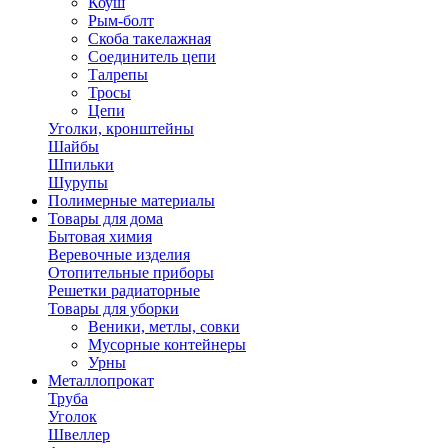
Коуш
Рым-болт
Скоба такелажная
Соединитель цепи
Талрепы
Тросы
Цепи
Уголки, кронштейны
Шайбы
Шпильки
Шурупы
Полимерные материалы
Товары для дома
Бытовая химия
Веревочные изделия
Отопительные приборы
Решетки радиаторные
Товары для уборки
Веники, метлы, совки
Мусорные контейнеры
Урны
Металлопрокат
Труба
Уголок
Швеллер