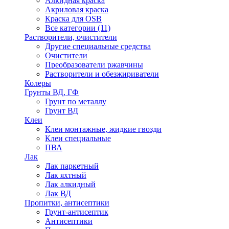
Алкидная краска
Акриловая краска
Краска для OSB
Все категории (11)
Растворители, очистители
Другие специальные средства
Очистители
Преобразователи ржавчины
Растворители и обезжириватели
Колеры
Грунты ВД, ГФ
Грунт по металлу
Грунт ВД
Клеи
Клеи монтажные, жидкие гвозди
Клеи специальные
ПВА
Лак
Лак паркетный
Лак яхтный
Лак алкидный
Лак ВД
Пропитки, антисептики
Грунт-антисептик
Антисептики