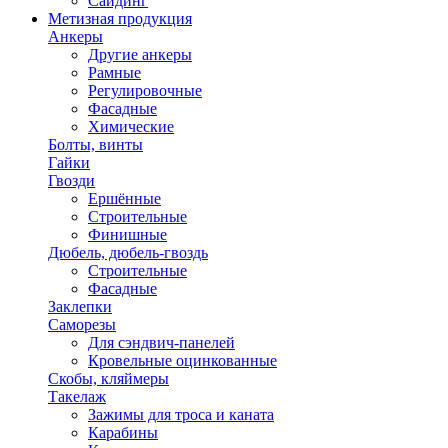
Сайдинг
Метизная продукция
Анкеры
Другие анкеры
Рамные
Регулировочные
Фасадные
Химические
Болты, винты
Гайки
Гвозди
Ершённые
Строительные
Финишные
Дюбель, дюбель-гвоздь
Строительные
Фасадные
Заклепки
Саморезы
Для сэндвич-панелей
Кровельные оцинкованные
Скобы, кляймеры
Такелаж
Зажимы для троса и каната
Карабины