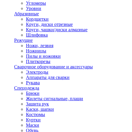
Угломеры
Уровни
Абразивные
Кордщетки
Круги, диски отрезные
Круги, чашки/диски алмазные
Шлифовка
Режущие
Ножи, лезвия
Ножницы
Пилы и ножовки
Плиткорезы
Сварочное оборудование и аксессуары
Электроды
Аппараты для сварки
Рукава
Спецодежда
Брюки
Жилеты сигнальные, плащи
Защита рук
Каски, шапки
Костюмы
Куртки
Маски
Обувь