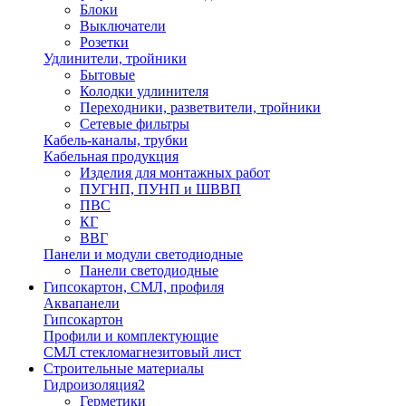
Блоки
Выключатели
Розетки
Удлинители, тройники
Бытовые
Колодки удлинителя
Переходники, разветвители, тройники
Сетевые фильтры
Кабель-каналы, трубки
Кабельная продукция
Изделия для монтажных работ
ПУГНП, ПУНП и ШВВП
ПВС
КГ
ВВГ
Панели и модули светодиодные
Панели светодиодные
Гипсокартон, СМЛ, профиля
Аквапанели
Гипсокартон
Профили и комплектующие
СМЛ стекломагнезитовый лист
Строительные материалы
Гидроизоляция2
Герметики