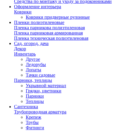
Средства по монтажу и уходу за подоконниками
Оформление интерьера
Коврики
Коврики придверные рулонные
Пленки полиэтиленовые
Пленка парникова полиэтиленовая
Пленка парниковая армированная
Пленка техническая полиэтиленовая
Сад, огород, дача
Декор
Инвентарь
Другое
Ледорубы
Лопаты
Тачки садовые
Парники, теплицы
Укрывной материал
Грядки, цветники
Парники
Теплицы
Сантехника
Трубопроводная арматура
Крепеж
Трубы
Фитинги