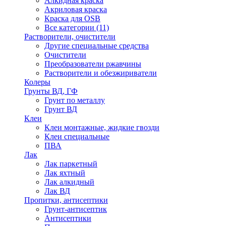
Алкидная краска
Акриловая краска
Краска для OSB
Все категории (11)
Растворители, очистители
Другие специальные средства
Очистители
Преобразователи ржавчины
Растворители и обезжириватели
Колеры
Грунты ВД, ГФ
Грунт по металлу
Грунт ВД
Клеи
Клеи монтажные, жидкие гвозди
Клеи специальные
ПВА
Лак
Лак паркетный
Лак яхтный
Лак алкидный
Лак ВД
Пропитки, антисептики
Грунт-антисептик
Антисептики