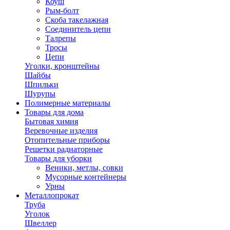
Коуш
Рым-болт
Скоба такелажная
Соединитель цепи
Талрепы
Тросы
Цепи
Уголки, кронштейны
Шайбы
Шпильки
Шурупы
Полимерные материалы
Товары для дома
Бытовая химия
Веревочные изделия
Отопительные приборы
Решетки радиаторные
Товары для уборки
Веники, метлы, совки
Мусорные контейнеры
Урны
Металлопрокат
Труба
Уголок
Швеллер