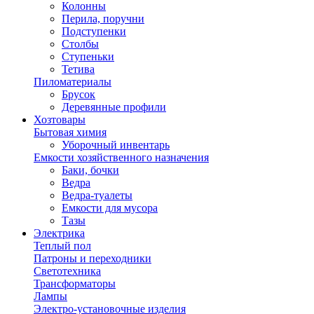
Колонны
Перила, поручни
Подступенки
Столбы
Ступеньки
Тетива
Пиломатериалы
Брусок
Деревянные профили
Хозтовары
Бытовая химия
Уборочный инвентарь
Емкости хозяйственного назначения
Баки, бочки
Ведра
Ведра-туалеты
Емкости для мусора
Тазы
Электрика
Теплый пол
Патроны и переходники
Светотехника
Трансформаторы
Лампы
Электро-установочные изделия