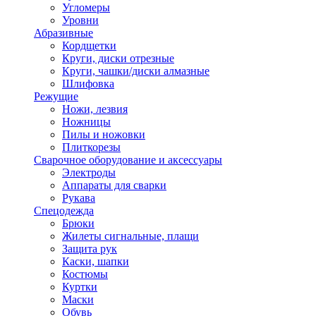
Угломеры
Уровни
Абразивные
Кордщетки
Круги, диски отрезные
Круги, чашки/диски алмазные
Шлифовка
Режущие
Ножи, лезвия
Ножницы
Пилы и ножовки
Плиткорезы
Сварочное оборудование и аксессуары
Электроды
Аппараты для сварки
Рукава
Спецодежда
Брюки
Жилеты сигнальные, плащи
Защита рук
Каски, шапки
Костюмы
Куртки
Маски
Обувь