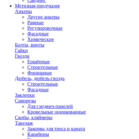
Сайдинг
Метизная продукция
Анкеры
Другие анкеры
Рамные
Регулировочные
Фасадные
Химические
Болты, винты
Гайки
Гвозди
Ершённые
Строительные
Финишные
Дюбель, дюбель-гвоздь
Строительные
Фасадные
Заклепки
Саморезы
Для сэндвич-панелей
Кровельные оцинкованные
Скобы, кляймеры
Такелаж
Зажимы для троса и каната
Карабины