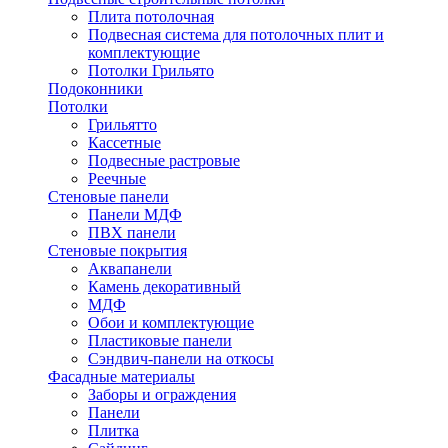
Плита потолочная
Подвесная система для потолочных плит и
комплектующие
Потолки Грильято
Подоконники
Потолки
Грильятто
Кассетные
Подвесные растровые
Реечные
Стеновые панели
Панели МДФ
ПВХ панели
Стеновые покрытия
Аквапанели
Камень декоративный
МДФ
Обои и комплектующие
Пластиковые панели
Сэндвич-панели на откосы
Фасадные материалы
Заборы и ограждения
Панели
Плитка