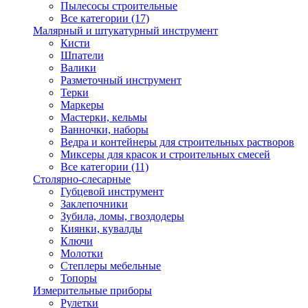
Пылесосы строительные
Все категории (17)
Малярный и штукатурный инструмент
Кисти
Шпатели
Валики
Разметочный инструмент
Терки
Маркеры
Мастерки, кельмы
Ванночки, наборы
Ведра и контейнеры для строительных растворов
Миксеры для красок и строительных смесей
Все категории (11)
Столярно-слесарные
Губцевой инструмент
Заклепочники
Зубила, ломы, гвоздодеры
Киянки, кувалды
Ключи
Молотки
Степлеры мебельные
Топоры
Измерительные приборы
Рулетки