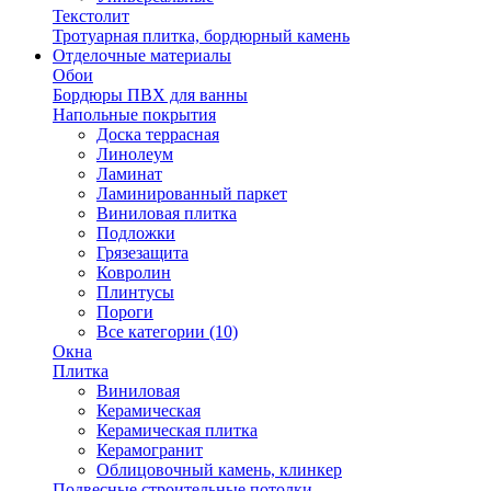
Текстолит
Тротуарная плитка, бордюрный камень
Отделочные материалы
Обои
Бордюры ПВХ для ванны
Напольные покрытия
Доска террасная
Линолеум
Ламинат
Ламинированный паркет
Виниловая плитка
Подложки
Грязезащита
Ковролин
Плинтусы
Пороги
Все категории (10)
Окна
Плитка
Виниловая
Керамическая
Керамическая плитка
Керамогранит
Облицовочный камень, клинкер
Подвесные строительные потолки