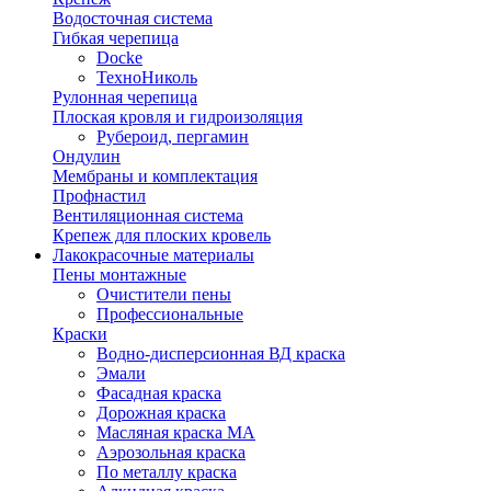
Водосточная система
Гибкая черепица
Docke
ТехноНиколь
Рулонная черепица
Плоская кровля и гидроизоляция
Рубероид, пергамин
Ондулин
Мембраны и комплектация
Профнастил
Вентиляционная система
Крепеж для плоских кровель
Лакокрасочные материалы
Пены монтажные
Очистители пены
Профессиональные
Краски
Водно-дисперсионная ВД краска
Эмали
Фасадная краска
Дорожная краска
Масляная краска МА
Аэрозольная краска
По металлу краска