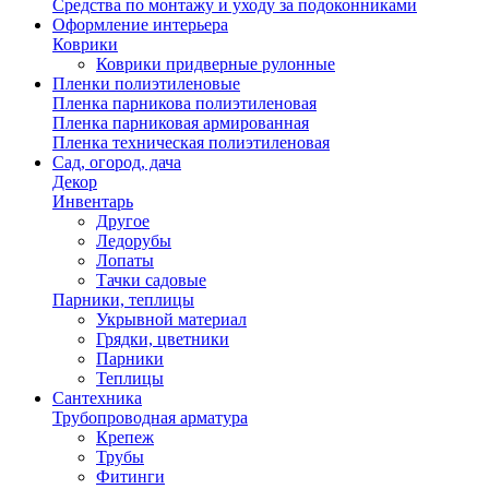
Средства по монтажу и уходу за подоконниками
Оформление интерьера
Коврики
Коврики придверные рулонные
Пленки полиэтиленовые
Пленка парникова полиэтиленовая
Пленка парниковая армированная
Пленка техническая полиэтиленовая
Сад, огород, дача
Декор
Инвентарь
Другое
Ледорубы
Лопаты
Тачки садовые
Парники, теплицы
Укрывной материал
Грядки, цветники
Парники
Теплицы
Сантехника
Трубопроводная арматура
Крепеж
Трубы
Фитинги