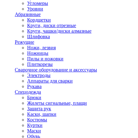
Угломеры
Уровни
Абразивные
Кордщетки
Круги, диски отрезные
Круги, чашки/диски алмазные
Шлифовка
Режущие
Ножи, лезвия
Ножницы
Пилы и ножовки
Плиткорезы
Сварочное оборудование и аксессуары
Электроды
Аппараты для сварки
Рукава
Спецодежда
Брюки
Жилеты сигнальные, плащи
Защита рук
Каски, шапки
Костюмы
Куртки
Маски
Обувь