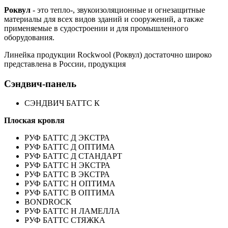
Роквул
- это тепло-, звукоизоляционные и огнезащитные
материалы для всех видов зданий и сооружений, а также
применяемые в судостроении и для промышленного
оборудования.
Линейка продукции Rockwool (Роквул) достаточно широко
представлена в России, продукция
Сэндвич-панель
СЭНДВИЧ БАТТС К
Плоская кровля
РУФ БАТТС Д ЭКСТРА
РУФ БАТТС Д ОПТИМА
РУФ БАТТС Д СТАНДАРТ
РУФ БАТТС Н ЭКСТРА
РУФ БАТТС В ЭКСТРА
РУФ БАТТС Н ОПТИМА
РУФ БАТТС В ОПТИМА
BONDROCK
РУФ БАТТС Н ЛАМЕЛЛА
РУФ БАТТС СТЯЖКА