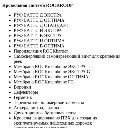
Кровельная система ROCKROOF
РУФ БАТТС Д ЭКСТРА
РУФ БАТТС Д ОПТИМА
РУФ БАТТС Д СТАНДАРТ
РУФ БАТТС Н ЭКСТРА
РУФ БАТТС В ЭКСТРА
РУФ БАТТС Н ОПТИМА
РУФ БАТТС В ОПТИМА
Пароизоляция ROCKbarrier
Самосверлящий самонарезающий винт для крепления
реек
Мембрана ROCKmembrane ЭКСТРА
Мембрана ROCKmembrane ЭКСТРА G
Мембрана ROCKmembrane ОПТИМА
Мембрана ROCKmembrane FG
Воронки
Дефлекторы
Герметик
Тарельчатые полимерные элементы
Анкера, винты, гильзы
Двухсторонняя бутиловая лента
Кровельная дорожка из ПВХ для создания
эксплуатируемых пешеходных дорожек