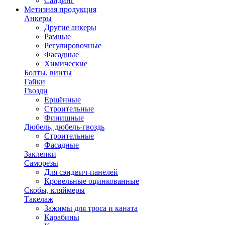
Сайдинг
Метизная продукция
Анкеры
Другие анкеры
Рамные
Регулировочные
Фасадные
Химические
Болты, винты
Гайки
Гвозди
Ершённые
Строительные
Финишные
Дюбель, дюбель-гвоздь
Строительные
Фасадные
Заклепки
Саморезы
Для сэндвич-панелей
Кровельные оцинкованные
Скобы, кляймеры
Такелаж
Зажимы для троса и каната
Карабины