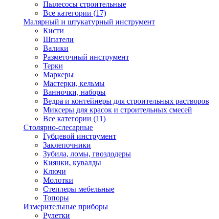
Пылесосы строительные
Все категории (17)
Малярный и штукатурный инструмент
Кисти
Шпатели
Валики
Разметочный инструмент
Терки
Маркеры
Мастерки, кельмы
Ванночки, наборы
Ведра и контейнеры для строительных растворов
Миксеры для красок и строительных смесей
Все категории (11)
Столярно-слесарные
Губцевой инструмент
Заклепочники
Зубила, ломы, гвоздодеры
Киянки, кувалды
Ключи
Молотки
Степлеры мебельные
Топоры
Измерительные приборы
Рулетки