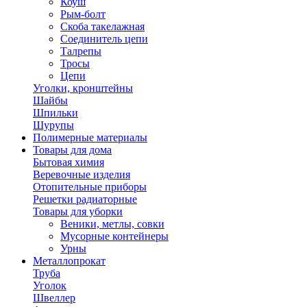
Коуш
Рым-болт
Скоба такелажная
Соединитель цепи
Талрепы
Тросы
Цепи
Уголки, кронштейны
Шайбы
Шпильки
Шурупы
Полимерные материалы
Товары для дома
Бытовая химия
Веревочные изделия
Отопительные приборы
Решетки радиаторные
Товары для уборки
Веники, метлы, совки
Мусорные контейнеры
Урны
Металлопрокат
Труба
Уголок
Швеллер