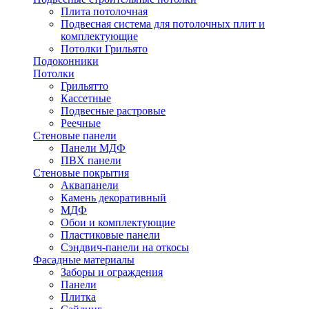
Плита потолочная
Подвесная система для потолочных плит и
комплектующие
Потолки Грильято
Подоконники
Потолки
Грильятто
Кассетные
Подвесные растровые
Реечные
Стеновые панели
Панели МДФ
ПВХ панели
Стеновые покрытия
Аквапанели
Камень декоративный
МДФ
Обои и комплектующие
Пластиковые панели
Сэндвич-панели на откосы
Фасадные материалы
Заборы и ограждения
Панели
Плитка