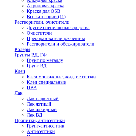
Алкидная краска
Акриловая краска
Краска для OSB
Все категории (11)
Растворители, очистители
Другие специальные средства
Очистители
Преобразователи ржавчины
Растворители и обезжириватели
Колеры
Грунты ВД, ГФ
Грунт по металлу
Грунт ВД
Клеи
Клеи монтажные, жидкие гвозди
Клеи специальные
ПВА
Лак
Лак паркетный
Лак яхтный
Лак алкидный
Лак ВД
Пропитки, антисептики
Грунт-антисептик
Антисептики