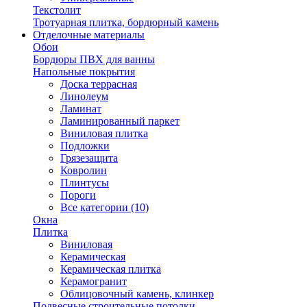
Текстолит
Тротуарная плитка, бордюрный камень
Отделочные материалы
Обои
Бордюры ПВХ для ванны
Напольные покрытия
Доска террасная
Линолеум
Ламинат
Ламинированный паркет
Виниловая плитка
Подложки
Грязезащита
Ковролин
Плинтусы
Пороги
Все категории (10)
Окна
Плитка
Виниловая
Керамическая
Керамическая плитка
Керамогранит
Облицовочный камень, клинкер
Подвесные строительные потолки