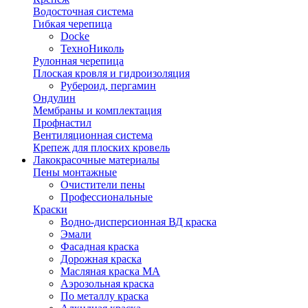
Водосточная система
Гибкая черепица
Docke
ТехноНиколь
Рулонная черепица
Плоская кровля и гидроизоляция
Рубероид, пергамин
Ондулин
Мембраны и комплектация
Профнастил
Вентиляционная система
Крепеж для плоских кровель
Лакокрасочные материалы
Пены монтажные
Очистители пены
Профессиональные
Краски
Водно-дисперсионная ВД краска
Эмали
Фасадная краска
Дорожная краска
Масляная краска МА
Аэрозольная краска
По металлу краска