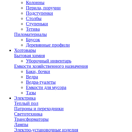
Колонны
Перила, поручни
Подступенки
Столбы
Ступеньки
Тетива
Пиломатериалы
Брусок
Деревянные профили
Хозтовары
Бытовая химия
Уборочный инвентарь
Емкости хозяйственного назначения
Баки, бочки
Ведра
Ведра-туалеты
Емкости для мусора
Тазы
Электрика
Теплый пол
Патроны и переходники
Светотехника
Трансформаторы
Лампы
Электро-установочные изделия