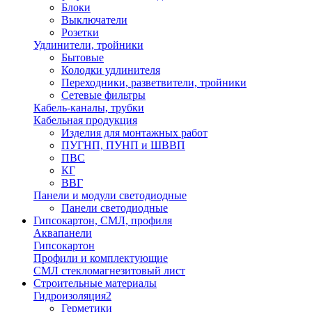
Блоки
Выключатели
Розетки
Удлинители, тройники
Бытовые
Колодки удлинителя
Переходники, разветвители, тройники
Сетевые фильтры
Кабель-каналы, трубки
Кабельная продукция
Изделия для монтажных работ
ПУГНП, ПУНП и ШВВП
ПВС
КГ
ВВГ
Панели и модули светодиодные
Панели светодиодные
Гипсокартон, СМЛ, профиля
Аквапанели
Гипсокартон
Профили и комплектующие
СМЛ стекломагнезитовый лист
Строительные материалы
Гидроизоляция2
Герметики