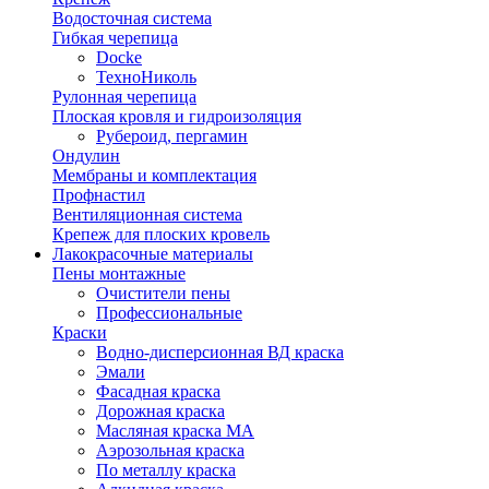
Водосточная система
Гибкая черепица
Docke
ТехноНиколь
Рулонная черепица
Плоская кровля и гидроизоляция
Рубероид, пергамин
Ондулин
Мембраны и комплектация
Профнастил
Вентиляционная система
Крепеж для плоских кровель
Лакокрасочные материалы
Пены монтажные
Очистители пены
Профессиональные
Краски
Водно-дисперсионная ВД краска
Эмали
Фасадная краска
Дорожная краска
Масляная краска МА
Аэрозольная краска
По металлу краска