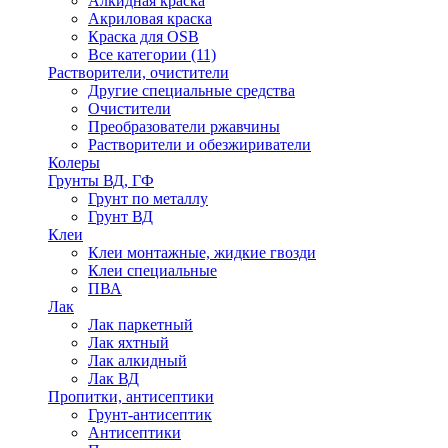
Алкидная краска
Акриловая краска
Краска для OSB
Все категории (11)
Растворители, очистители
Другие специальные средства
Очистители
Преобразователи ржавчины
Растворители и обезжириватели
Колеры
Грунты ВД, ГФ
Грунт по металлу
Грунт ВД
Клеи
Клеи монтажные, жидкие гвозди
Клеи специальные
ПВА
Лак
Лак паркетный
Лак яхтный
Лак алкидный
Лак ВД
Пропитки, антисептики
Грунт-антисептик
Антисептики