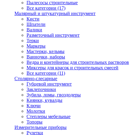
Пылесосы строительные
Все категории (17)
Малярный и штукатурный инструмент
Кисти
Шпатели
Валики
Разметочный инструмент
Терки
Маркеры
Мастерки, кельмы
Ванночки, наборы
Ведра и контейнеры для строительных растворов
Миксеры для красок и строительных смесей
Все категории (11)
Столярно-слесарные
Губцевой инструмент
Заклепочники
Зубила, ломы, гвоздодеры
Киянки, кувалды
Ключи
Молотки
Степлеры мебельные
Топоры
Измерительные приборы
Рулетки