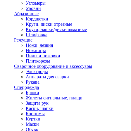
Угломеры
Уровни
Абразивные
Кордщетки
Круги, диски отрезные
Круги, чашки/диски алмазные
Шлифовка
Режущие
Ножи, лезвия
Ножницы
Пилы и ножовки
Плиткорезы
Сварочное оборудование и аксессуары
Электроды
Аппараты для сварки
Рукава
Спецодежда
Брюки
Жилеты сигнальные, плащи
Защита рук
Каски, шапки
Костюмы
Куртки
Маски
Обувь