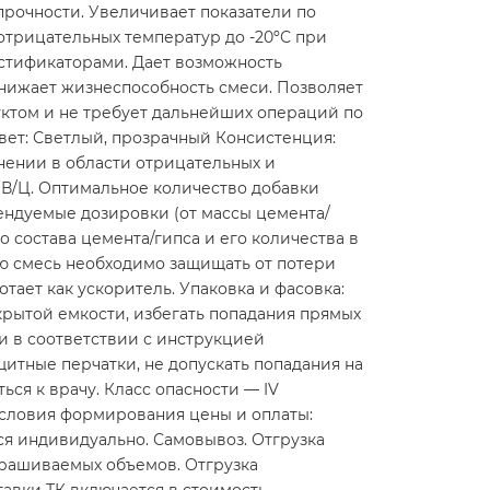
прочности. Увеличивает показатели по
 отрицательных температур до -20ºС при
стификаторами. Дает возможность
нижает жизнеспособность смеси. Позволяет
уктом и не требует дальнейших операций по
вет: Светлый, прозрачный Консистенция:
енении в области отрицательных и
В/Ц. Оптимальное количество добавки
ендуемые дозировки (от массы цемента/
го состава цемента/гипса и его количества в
ю смесь необходимо защищать от потери
отает как ускоритель. Упаковка и фасовка:
акрытой емкости, избегать попадания прямых
и в соответствии с инструкцией
итные перчатки, не допускать попадания на
ся к врачу. Класс опасности — IV
. Условия формирования цены и оплаты:
ся индивидуально. Самовывоз. Отгрузка
апрашиваемых объемов. Отгрузка