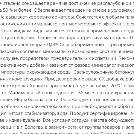
ачительно сокращает время на достижение распалубочной 
 на 50 % и более. Обеспечивает твердение смеси в условиях
е вызывает коррозию арматуры. Сочетается с любыми пла
остижения оптимального противоморозного эффекта. Не с
ется в жидком виде, является готовым к применению прод
 цвет изделия. Технические характеристики материала: Ц
ержание ионов хлора < 0,01% Способ применения: При прим
льзовать составы с минимально возможным соотношением 
м случае, посредством предварительных испытаний. Реком
10% Эффективность добавки зависит от фазово-минералогическо
 температуры окружающей среды. Свежеуложенную бетонну
тенных конструкциях. При, дозировки с выше 6% добавка раб
нспортировка: Хранить при температуре не ниже -20 ºС, в з
сте. Минимальный срок годности – 36 месяцев при хранени
овке. Меры безопасности: Рекомендуется использовать защ
ь обильным количеством воды, при необходимости обратить
альция нитрат, стабилизатор, вода. Продукт сертифицирован
ае индивидуально. Все условия сотрудничества обсуждают
повец и в г. Вологда, в зависимости от группы товаров и з