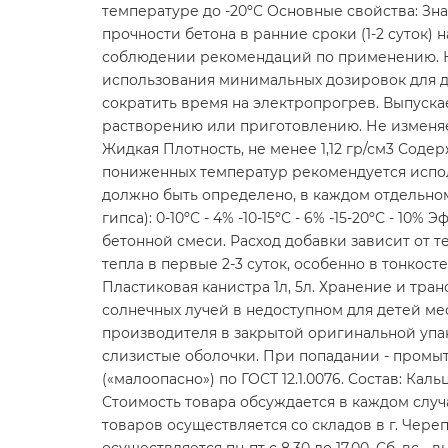
температуре до -20ºС Основные свойства: Зн
прочности бетона в ранние сроки (1-2 суток)
соблюдении рекомендаций по применению. Н
использования минимальных дозировок для д
сократить время на электропрогрев. Выпуска
растворению или приготовлению. Не изменяет
Жидкая Плотность, не менее 1,12 гр/см3 Сод
пониженных температур рекомендуется испо
должно быть определено, в каждом отдельно
гипса): 0-10ºС - 4% -10-15ºС - 6% -15-20ºС - 
бетонной смеси. Расход добавки зависит от
тепла в первые 2-3 суток, особенно в тонкос
Пластиковая канистра 1л, 5л. Хранение и тра
солнечных лучей в недоступном для детей ме
производителя в закрытой оригинальной упак
слизистые оболочки. При попадании - промыт
(«малоопасно») по ГОСТ 12.1.0076. Состав: К
Стоимость товара обсуждается в каждом случ
товаров осуществляется со складов в г. Чере