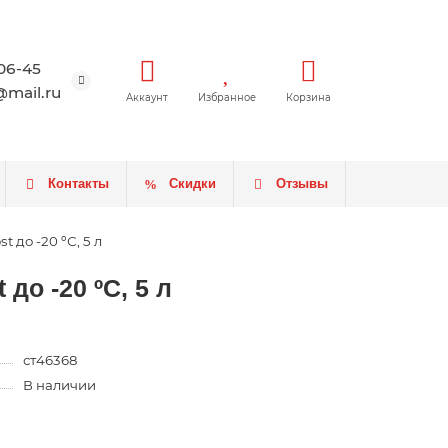
-06-45
mail.ru
Аккаунт
Избранное
Корзина
Контакты
Скидки
Отзывы
до -20 ºС, 5 л
о -20 ºС, 5 л
ст46368
В наличии