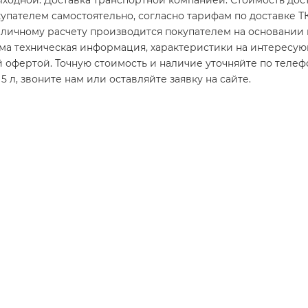
 - выходной. Доставка транспортной компанией. Стоимость до
упателем самостоятельно, согласно тарифам по доставке ТК
наличному расчету производится покупателем на основании 
има техническая информация, характеристики на интересу
 офертой. Точную стоимость и наличие уточняйте по телеф
 5 л, звоните нам или оставляйте заявку на сайте.
Т РемСостав быстротвердеющий 25 кг