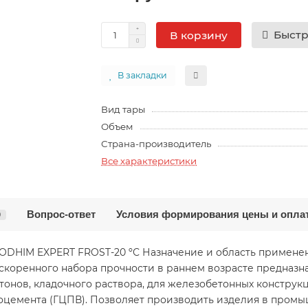
Быстр
В корзину
В закладки
Вид тары
Объем
Страна-производитель
Все характеристики
Вопрос-ответ
Условия формирования цены и опла
0
GOODHIM EXPERT FROST-20 ºС Назначение и область при
оренного набора прочности в раннем возрасте предназна
етонов, кладочного раствора, для железобетонных конструк
псоцемента (ГЦПВ). Позволяет производить изделия в пром