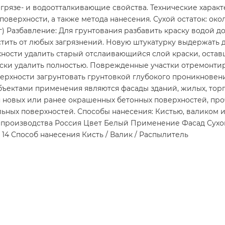
язе- и водоотталкивающие свойства. Технические характери
верхности, а также метода нанесения. Сухой остаток: около 
14 кг) Разбавление: Для грунтования разбавить краску водой 
ть от любых загрязнений. Новую штукатурку выдержать до 
хности удалить старый отслаивающийся слой краски, остав
аски удалить полностью. Поврежденные участки отремонти
рхности загрунтовать грунтовкой глубокого проникновени
бъектами применения являются фасады зданий, жилых, торг
новых или ранее окрашенных бетонных поверхностей, про
ных поверхностей. Способы нанесения: Кистью, валиком ил
производства Россия Цвет Белый Применение Фасад Сухой о
; 14 Способ нанесения Кисть / Валик / Распылитель