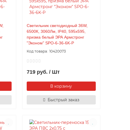
W,
Светильник светодиодный 36W,
5
6500К, 3060Лм, IP40, 595x595,
нг
призма белый ЭРА Армстронг
"Эконом" SPO-6-36-6K-P
10420073
719 руб. / Шт
В корзину
Быстрый заказ