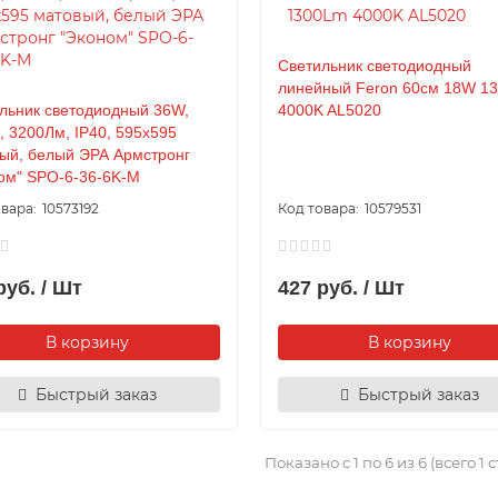
Светильник светодиодный
линейный Feron 60см 18W 1
льник светодиодный 36W,
4000K AL5020
, 3200Лм, IP40, 595x595
ый, белый ЭРА Армстронг
ом" SPO-6-36-6K-M
10573192
10579531
руб. / Шт
427 руб. / Шт
В корзину
В корзину
Быстрый заказ
Быстрый заказ
Показано с 1 по 6 из 6 (всего 1 