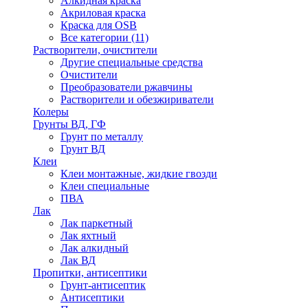
Алкидная краска
Акриловая краска
Краска для OSB
Все категории (11)
Растворители, очистители
Другие специальные средства
Очистители
Преобразователи ржавчины
Растворители и обезжириватели
Колеры
Грунты ВД, ГФ
Грунт по металлу
Грунт ВД
Клеи
Клеи монтажные, жидкие гвозди
Клеи специальные
ПВА
Лак
Лак паркетный
Лак яхтный
Лак алкидный
Лак ВД
Пропитки, антисептики
Грунт-антисептик
Антисептики