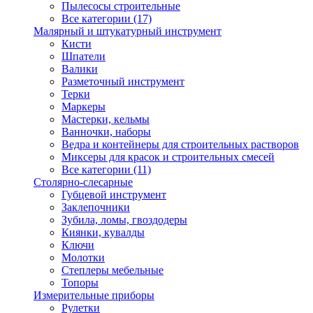
Пылесосы строительные
Все категории (17)
Малярный и штукатурный инструмент
Кисти
Шпатели
Валики
Разметочный инструмент
Терки
Маркеры
Мастерки, кельмы
Ванночки, наборы
Ведра и контейнеры для строительных растворов
Миксеры для красок и строительных смесей
Все категории (11)
Столярно-слесарные
Губцевой инструмент
Заклепочники
Зубила, ломы, гвоздодеры
Киянки, кувалды
Ключи
Молотки
Степлеры мебельные
Топоры
Измерительные приборы
Рулетки