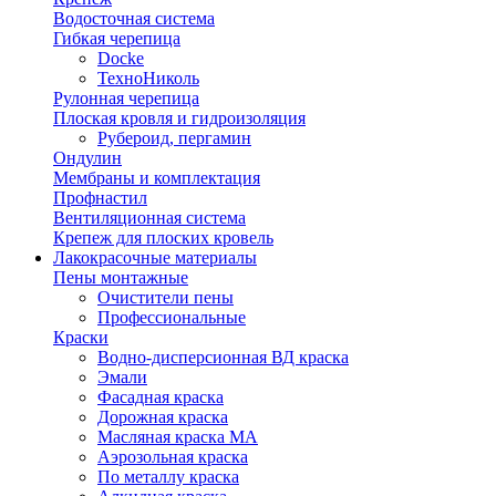
Водосточная система
Гибкая черепица
Docke
ТехноНиколь
Рулонная черепица
Плоская кровля и гидроизоляция
Рубероид, пергамин
Ондулин
Мембраны и комплектация
Профнастил
Вентиляционная система
Крепеж для плоских кровель
Лакокрасочные материалы
Пены монтажные
Очистители пены
Профессиональные
Краски
Водно-дисперсионная ВД краска
Эмали
Фасадная краска
Дорожная краска
Масляная краска МА
Аэрозольная краска
По металлу краска