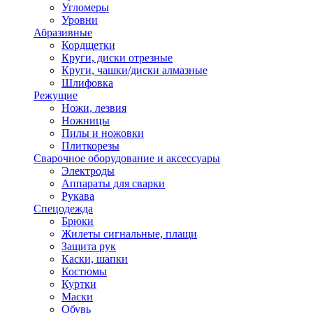
Угломеры
Уровни
Абразивные
Кордщетки
Круги, диски отрезные
Круги, чашки/диски алмазные
Шлифовка
Режущие
Ножи, лезвия
Ножницы
Пилы и ножовки
Плиткорезы
Сварочное оборудование и аксессуары
Электроды
Аппараты для сварки
Рукава
Спецодежда
Брюки
Жилеты сигнальные, плащи
Защита рук
Каски, шапки
Костюмы
Куртки
Маски
Обувь