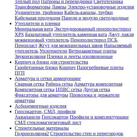
Теплый пол
Патроны и переходники
Светотехника
Трансформаторы
Лампы
Электро-установочные изделия
Удлинители, тройники
Кабель-каналы, трубки
Кабельная продукция
Панели и модули светодиодные
Утеплители и пленки
Минеральная вата
Экструдированный пенополистирол
XPS
Базальтовый утеплитель каменная вата
Джут, пакля
межвенцовый утеплитель
Пенополистирол ПСБ,
Пенопласт
Жгут для межпанельных швов
Напыляемый
утеплитель
Уплотнители
Ветрозащитные плиты
Звукоизоляция
Пленки и ленты изоляционные
Кирпич и блоки для строительства
Газобетонные блоки
Кирпич
Пазогребневые плиты
ПГП
Арматура и сетки армирующие
Сварная сетка
Рабица сетка
Арматура композитная
Композитная сетка
ЦПВС сетка
Другая сетка
Фиксаторы для арматуры
Проволока и держатели
арматуры
Асбоцементные изделия
Гипсокартон, СМЛ, профиля
Аквапанели
Гипсокартон
Профили и комплектующие
СМЛ стекломагнезитовый лист
Строительные материалы
Гидроизоляция2
Строительство стен и перегородок