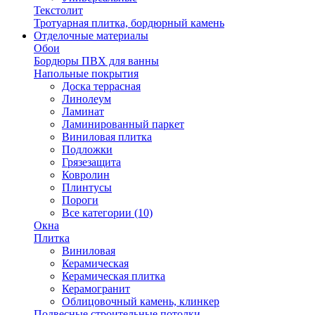
Текстолит
Тротуарная плитка, бордюрный камень
Отделочные материалы
Обои
Бордюры ПВХ для ванны
Напольные покрытия
Доска террасная
Линолеум
Ламинат
Ламинированный паркет
Виниловая плитка
Подложки
Грязезащита
Ковролин
Плинтусы
Пороги
Все категории (10)
Окна
Плитка
Виниловая
Керамическая
Керамическая плитка
Керамогранит
Облицовочный камень, клинкер
Подвесные строительные потолки