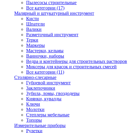
Пылесосы строительные
Все категории (17)
Малярный и штукатурный инструмент
Кисти
Шпатели
Валики
Разметочный инструмент
Терки
Маркеры
Мастерки, кельмы
Ванночки, наборы
Ведра и контейнеры для строительных растворов
Миксеры для красок и строительных смесей
Все категории (11)
Столярно-слесарные
Губцевой инструмент
Заклепочники
Зубила, ломы, гвоздодеры
Киянки, кувалды
Ключи
Молотки
Степлеры мебельные
Топоры
Измерительные приборы
Рулетки