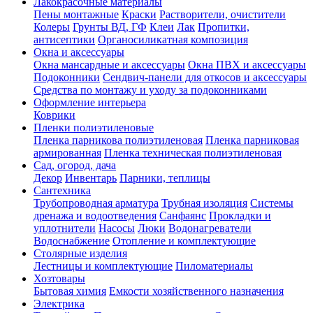
Лакокрасочные материалы
Пены монтажные
Краски
Растворители, очистители
Колеры
Грунты ВД, ГФ
Клеи
Лак
Пропитки,
антисептики
Органосиликатная композиция
Окна и аксессуары
Окна мансардные и аксессуары
Окна ПВХ и аксессуары
Подоконники
Сендвич-панели для откосов и аксессуары
Средства по монтажу и уходу за подоконниками
Оформление интерьера
Коврики
Пленки полиэтиленовые
Пленка парникова полиэтиленовая
Пленка парниковая
армированная
Пленка техническая полиэтиленовая
Сад, огород, дача
Декор
Инвентарь
Парники, теплицы
Сантехника
Трубопроводная арматура
Трубная изоляция
Системы
дренажа и водоотведения
Санфаянс
Прокладки и
уплотнители
Насосы
Люки
Водонагреватели
Водоснабжение
Отопление и комплектующие
Столярные изделия
Лестницы и комплектующие
Пиломатериалы
Хозтовары
Бытовая химия
Емкости хозяйственного назначения
Электрика