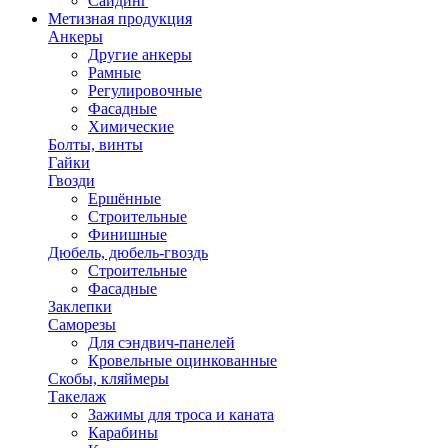
Сайдинг
Метизная продукция
Анкеры
Другие анкеры
Рамные
Регулировочные
Фасадные
Химические
Болты, винты
Гайки
Гвозди
Ершённые
Строительные
Финишные
Дюбель, дюбель-гвоздь
Строительные
Фасадные
Заклепки
Саморезы
Для сэндвич-панелей
Кровельные оцинкованные
Скобы, кляймеры
Такелаж
Зажимы для троса и каната
Карабины