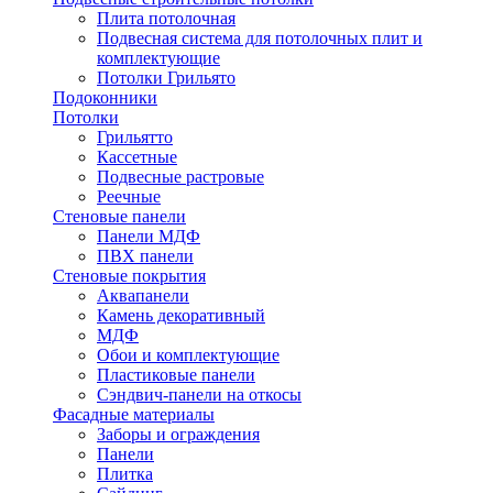
Плита потолочная
Подвесная система для потолочных плит и
комплектующие
Потолки Грильято
Подоконники
Потолки
Грильятто
Кассетные
Подвесные растровые
Реечные
Стеновые панели
Панели МДФ
ПВХ панели
Стеновые покрытия
Аквапанели
Камень декоративный
МДФ
Обои и комплектующие
Пластиковые панели
Сэндвич-панели на откосы
Фасадные материалы
Заборы и ограждения
Панели
Плитка