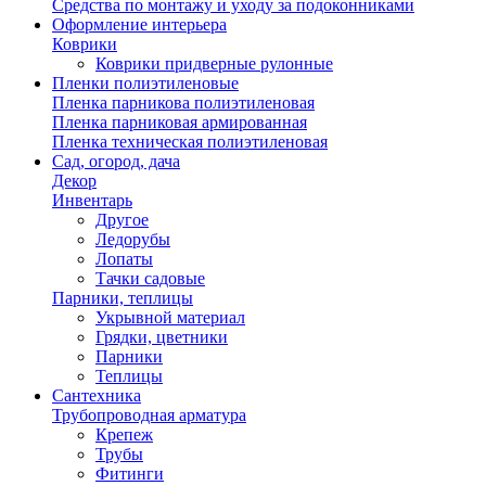
Средства по монтажу и уходу за подоконниками
Оформление интерьера
Коврики
Коврики придверные рулонные
Пленки полиэтиленовые
Пленка парникова полиэтиленовая
Пленка парниковая армированная
Пленка техническая полиэтиленовая
Сад, огород, дача
Декор
Инвентарь
Другое
Ледорубы
Лопаты
Тачки садовые
Парники, теплицы
Укрывной материал
Грядки, цветники
Парники
Теплицы
Сантехника
Трубопроводная арматура
Крепеж
Трубы
Фитинги