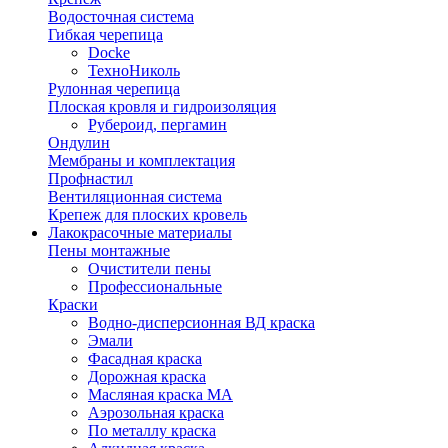
Водосточная система
Гибкая черепица
Docke
ТехноНиколь
Рулонная черепица
Плоская кровля и гидроизоляция
Рубероид, пергамин
Ондулин
Мембраны и комплектация
Профнастил
Вентиляционная система
Крепеж для плоских кровель
Лакокрасочные материалы
Пены монтажные
Очистители пены
Профессиональные
Краски
Водно-дисперсионная ВД краска
Эмали
Фасадная краска
Дорожная краска
Масляная краска МА
Аэрозольная краска
По металлу краска