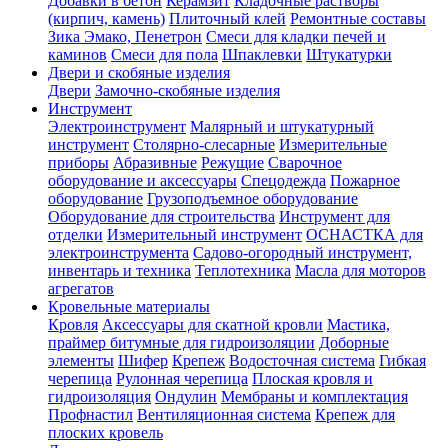
Добавки в бетон
Керамзит
Кладочные растворы
(кирпич, камень)
Плиточный клей
Ремонтные составы
Зика Эмако, Пенетрон
Смеси для кладки печей и
каминов
Смеси для пола
Шпаклевки
Штукатурки
Двери и скобяные изделия
Двери
Замочно-скобяные изделия
Инструмент
Электроинструмент
Малярный и штукатурный
инструмент
Столярно-слесарные
Измерительные
приборы
Абразивные
Режущие
Сварочное
оборудование и аксессуары
Спецодежда
Пожарное
оборудование
Грузоподъемное оборудование
Оборудование для строительства
Инструмент для
отделки
Измерительный инструмент
ОСНАСТКА для
электроинструмента
Садово-огородный инструмент,
инвентарь и техника
Теплотехника
Масла для моторов
агрегатов
Кровельные материалы
Кровля
Аксессуары для скатной кровли
Мастика,
праймер битумные для гидроизоляции
Доборные
элементы
Шифер
Крепеж
Водосточная система
Гибкая
черепица
Рулонная черепица
Плоская кровля и
гидроизоляция
Ондулин
Мембраны и комплектация
Профнастил
Вентиляционная система
Крепеж для
плоских кровель