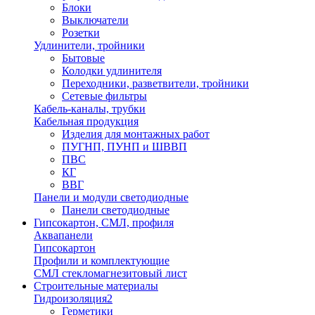
Блоки
Выключатели
Розетки
Удлинители, тройники
Бытовые
Колодки удлинителя
Переходники, разветвители, тройники
Сетевые фильтры
Кабель-каналы, трубки
Кабельная продукция
Изделия для монтажных работ
ПУГНП, ПУНП и ШВВП
ПВС
КГ
ВВГ
Панели и модули светодиодные
Панели светодиодные
Гипсокартон, СМЛ, профиля
Аквапанели
Гипсокартон
Профили и комплектующие
СМЛ стекломагнезитовый лист
Строительные материалы
Гидроизоляция2
Герметики