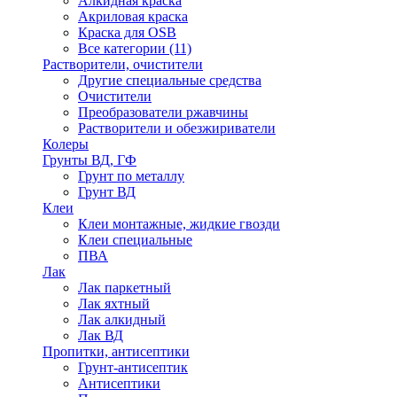
Алкидная краска
Акриловая краска
Краска для OSB
Все категории (11)
Растворители, очистители
Другие специальные средства
Очистители
Преобразователи ржавчины
Растворители и обезжириватели
Колеры
Грунты ВД, ГФ
Грунт по металлу
Грунт ВД
Клеи
Клеи монтажные, жидкие гвозди
Клеи специальные
ПВА
Лак
Лак паркетный
Лак яхтный
Лак алкидный
Лак ВД
Пропитки, антисептики
Грунт-антисептик
Антисептики