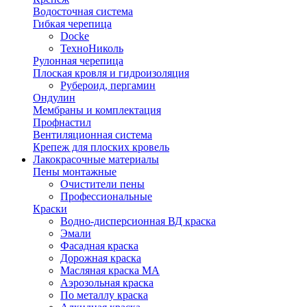
Водосточная система
Гибкая черепица
Docke
ТехноНиколь
Рулонная черепица
Плоская кровля и гидроизоляция
Рубероид, пергамин
Ондулин
Мембраны и комплектация
Профнастил
Вентиляционная система
Крепеж для плоских кровель
Лакокрасочные материалы
Пены монтажные
Очистители пены
Профессиональные
Краски
Водно-дисперсионная ВД краска
Эмали
Фасадная краска
Дорожная краска
Масляная краска МА
Аэрозольная краска
По металлу краска