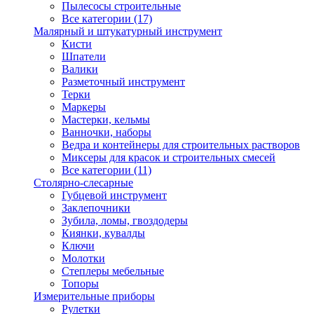
Пылесосы строительные
Все категории (17)
Малярный и штукатурный инструмент
Кисти
Шпатели
Валики
Разметочный инструмент
Терки
Маркеры
Мастерки, кельмы
Ванночки, наборы
Ведра и контейнеры для строительных растворов
Миксеры для красок и строительных смесей
Все категории (11)
Столярно-слесарные
Губцевой инструмент
Заклепочники
Зубила, ломы, гвоздодеры
Киянки, кувалды
Ключи
Молотки
Степлеры мебельные
Топоры
Измерительные приборы
Рулетки