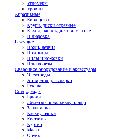
Угломеры
Уровни
Абразивные
Кордщетки
Круги, диски отрезные
Круги, чашки/диски алмазные
Шлифовка
Режущие
Ножи, лезвия
Ножницы
Пилы и ножовки
Плиткорезы
Сварочное оборудование и аксессуары
Электроды
Аппараты для сварки
Рукава
Спецодежда
Брюки
Жилеты сигнальные, плащи
Защита рук
Каски, шапки
Костюмы
Куртки
Маски
Обувь