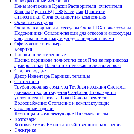
Лакокрасочные материалы
Пены монтажные
Краски
Растворители, очистители
Колеры
Грунты ВД, ГФ
Клеи
Лак
Пропитки,
антисептики
Органосиликатная композиция
Окна и аксессуары
Окна мансардные и аксессуары
Окна ПВХ и аксессуары
Подоконники
Сендвич-панели для откосов и аксессуары
Средства по монтажу и уходу за подоконниками
Оформление интерьера
Коврики
Пленки полиэтиленовые
Пленка парникова полиэтиленовая
Пленка парниковая
армированная
Пленка техническая полиэтиленовая
Сад, огород, дача
Декор
Инвентарь
Парники, теплицы
Сантехника
Трубопроводная арматура
Трубная изоляция
Системы
дренажа и водоотведения
Санфаянс
Прокладки и
уплотнители
Насосы
Люки
Водонагреватели
Водоснабжение
Отопление и комплектующие
Столярные изделия
Лестницы и комплектующие
Пиломатериалы
Хозтовары
Бытовая химия
Емкости хозяйственного назначения
Электрика