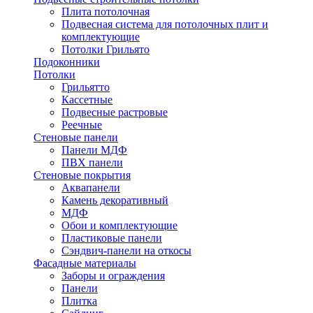
Плита потолочная
Подвесная система для потолочных плит и
комплектующие
Потолки Грильято
Подоконники
Потолки
Грильятто
Кассетные
Подвесные растровые
Реечные
Стеновые панели
Панели МДФ
ПВХ панели
Стеновые покрытия
Аквапанели
Камень декоративный
МДФ
Обои и комплектующие
Пластиковые панели
Сэндвич-панели на откосы
Фасадные материалы
Заборы и ограждения
Панели
Плитка