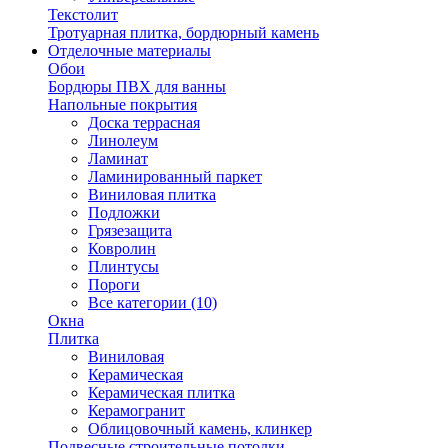
Текстолит
Тротуарная плитка, бордюрный камень
Отделочные материалы
Обои
Бордюры ПВХ для ванны
Напольные покрытия
Доска террасная
Линолеум
Ламинат
Ламинированный паркет
Виниловая плитка
Подложки
Грязезащита
Ковролин
Плинтусы
Пороги
Все категории (10)
Окна
Плитка
Виниловая
Керамическая
Керамическая плитка
Керамогранит
Облицовочный камень, клинкер
Подвесные строительные потолки