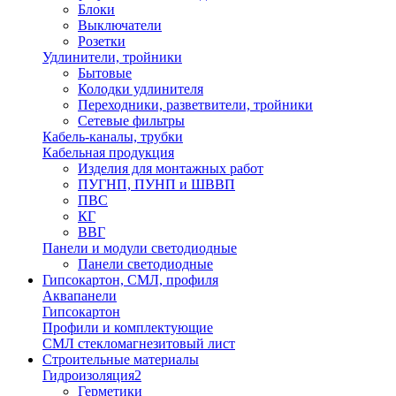
Блоки
Выключатели
Розетки
Удлинители, тройники
Бытовые
Колодки удлинителя
Переходники, разветвители, тройники
Сетевые фильтры
Кабель-каналы, трубки
Кабельная продукция
Изделия для монтажных работ
ПУГНП, ПУНП и ШВВП
ПВС
КГ
ВВГ
Панели и модули светодиодные
Панели светодиодные
Гипсокартон, СМЛ, профиля
Аквапанели
Гипсокартон
Профили и комплектующие
СМЛ стекломагнезитовый лист
Строительные материалы
Гидроизоляция2
Герметики