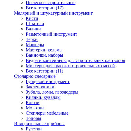
Пылесосы строительные
Все категории (17)
Малярный и штукатурный инструмент
Кисти
Шпатели
Валики
Разметочный инструмент
Терки
Маркеры
Мастерки, кельмы
Ванночки, наборы
Ведра и контейнеры для строительных растворов
Миксеры для красок и строительных смесей
Все категории (11)
Столярно-слесарные
Губцевой инструмент
Заклепочники
Зубила, ломы, гвоздодеры
Киянки, кувалды
Ключи
Молотки
Степлеры мебельные
Топоры
Измерительные приборы
Рулетки