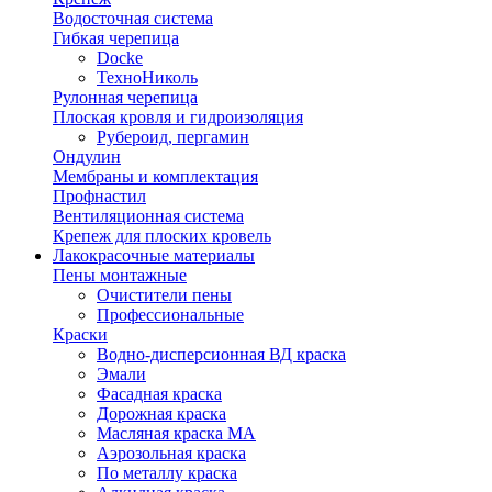
Водосточная система
Гибкая черепица
Docke
ТехноНиколь
Рулонная черепица
Плоская кровля и гидроизоляция
Рубероид, пергамин
Ондулин
Мембраны и комплектация
Профнастил
Вентиляционная система
Крепеж для плоских кровель
Лакокрасочные материалы
Пены монтажные
Очистители пены
Профессиональные
Краски
Водно-дисперсионная ВД краска
Эмали
Фасадная краска
Дорожная краска
Масляная краска МА
Аэрозольная краска
По металлу краска