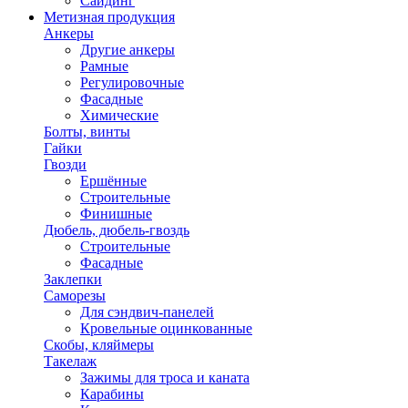
Сайдинг
Метизная продукция
Анкеры
Другие анкеры
Рамные
Регулировочные
Фасадные
Химические
Болты, винты
Гайки
Гвозди
Ершённые
Строительные
Финишные
Дюбель, дюбель-гвоздь
Строительные
Фасадные
Заклепки
Саморезы
Для сэндвич-панелей
Кровельные оцинкованные
Скобы, кляймеры
Такелаж
Зажимы для троса и каната
Карабины