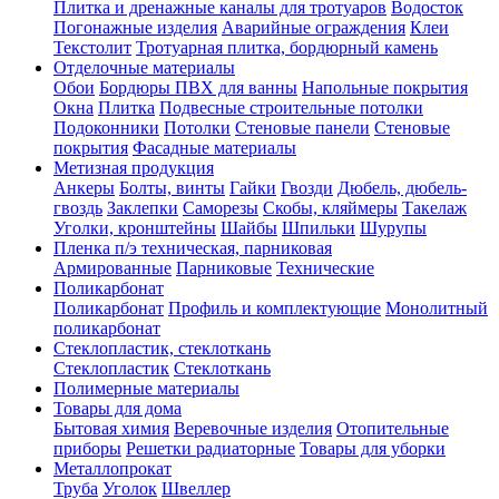
Плитка и дренажные каналы для тротуаров
Водосток
Погонажные изделия
Аварийные ограждения
Клеи
Текстолит
Тротуарная плитка, бордюрный камень
Отделочные материалы
Обои
Бордюры ПВХ для ванны
Напольные покрытия
Окна
Плитка
Подвесные строительные потолки
Подоконники
Потолки
Стеновые панели
Стеновые
покрытия
Фасадные материалы
Метизная продукция
Анкеры
Болты, винты
Гайки
Гвозди
Дюбель, дюбель-
гвоздь
Заклепки
Саморезы
Скобы, кляймеры
Такелаж
Уголки, кронштейны
Шайбы
Шпильки
Шурупы
Пленка п/э техническая, парниковая
Армированные
Парниковые
Технические
Поликарбонат
Поликарбонат
Профиль и комплектующие
Монолитный
поликарбонат
Стеклопластик, стеклоткань
Стеклопластик
Стеклоткань
Полимерные материалы
Товары для дома
Бытовая химия
Веревочные изделия
Отопительные
приборы
Решетки радиаторные
Товары для уборки
Металлопрокат
Труба
Уголок
Швеллер