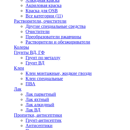
Алкидная краска
Акриловая краска
Краска для OSB
Все категории (11)
Растворители, очистители
Другие специальные средства
Очистители
Преобразователи ржавчины
Растворители и обезжириватели
Колеры
Грунты ВД, ГФ
Грунт по металлу
Грунт ВД
Клеи
Клеи монтажные, жидкие гвозди
Клеи специальные
ПВА
Лак
Лак паркетный
Лак яхтный
Лак алкидный
Лак ВД
Пропитки, антисептики
Грунт-антисептик
Антисептики