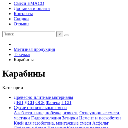
Смеси EMACO
Доставка и оплата
Контакты
Скидки
Отзывы
×
Метизная продукция
Такелаж
Карабины
Карабины
Категории
Древесно-плитные материалы
ДВП
ДСП
ОСБ
Фанера
ЦСП
Сухие строительные смеси
Алебастр, гипс, побелка, известь
Огнеупорные смеси,
мастики
Гидроизоляция
Затирки
Цемент и пескобетон
Клей для газобетона, монтажные смеси
Асфальт