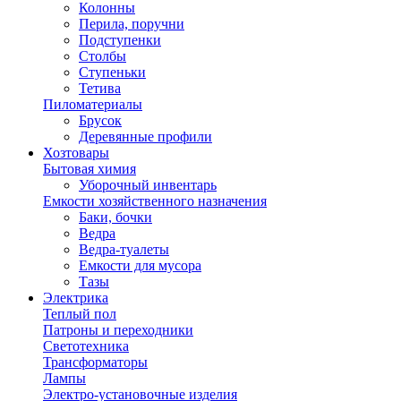
Колонны
Перила, поручни
Подступенки
Столбы
Ступеньки
Тетива
Пиломатериалы
Брусок
Деревянные профили
Хозтовары
Бытовая химия
Уборочный инвентарь
Емкости хозяйственного назначения
Баки, бочки
Ведра
Ведра-туалеты
Емкости для мусора
Тазы
Электрика
Теплый пол
Патроны и переходники
Светотехника
Трансформаторы
Лампы
Электро-установочные изделия