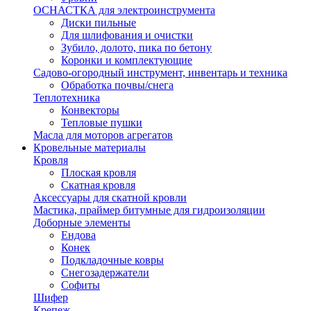
ОСНАСТКА для электроинструмента
Диски пильные
Для шлифования и очистки
Зубило, долото, пика по бетону
Коронки и комплектующие
Садово-огородный инструмент, инвентарь и техника
Обработка почвы/снега
Теплотехника
Конвекторы
Тепловые пушки
Масла для моторов агрегатов
Кровельные материалы
Кровля
Плоская кровля
Скатная кровля
Аксессуары для скатной кровли
Мастика, праймер битумные для гидроизоляции
Доборные элементы
Ендова
Конек
Подкладочные ковры
Снегозадержатели
Софиты
Шифер
Крепеж