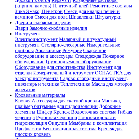
Добавки в бетон
Керамзит
Кладочные растворы
(кирпич, камень)
Плиточный клей
Ремонтные составы
Зика Эмако, Пенетрон
Смеси для кладки печей и
каминов
Смеси для пола
Шпаклевки
Штукатурки
Двери и скобяные изделия
Двери
Замочно-скобяные изделия
Инструмент
Электроинструмент
Малярный и штукатурный
инструмент
Столярно-слесарные
Измерительные
приборы
Абразивные
Режущие
Сварочное
оборудование и аксессуары
Спецодежда
Пожарное
оборудование
Грузоподъемное оборудование
Оборудование для строительства
Инструмент для
отделки
Измерительный инструмент
ОСНАСТКА для
электроинструмента
Садово-огородный инструмент,
инвентарь и техника
Теплотехника
Масла для моторов
агрегатов
Кровельные материалы
Кровля
Аксессуары для скатной кровли
Мастика,
праймер битумные для гидроизоляции
Доборные
элементы
Шифер
Крепеж
Водосточная система
Гибкая
черепица
Рулонная черепица
Плоская кровля и
гидроизоляция
Ондулин
Мембраны и комплектация
Профнастил
Вентиляционная система
Крепеж для
плоских кровель