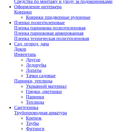
Средства по монтажу и уходу за подоконниками
Оформление интерьера
Коврики
Коврики придверные рулонные
Пленки полиэтиленовые
Пленка парникова полиэтиленовая
Пленка парниковая армированная
Пленка техническая полиэтиленовая
Сад, огород, дача
Декор
Инвентарь
Другое
Ледорубы
Лопаты
Тачки садовые
Парники, теплицы
Укрывной материал
Грядки, цветники
Парники
Теплицы
Сантехника
Трубопроводная арматура
Крепеж
Трубы
Фитинги