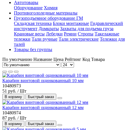
Автотовары
Оборудование
Химия
Противогололедные материалы
Грузоподъемное оборудование ГМ
Складская техника
Блоки монтажные
Гидравлический
инструмент
Домкраты
Захваты для подъема груза
Крановые весы
Лебедки
Ремни
Стропы
Такелажные
тележки
Тали ручные
Тали электрические
Тележки для
талей
Товары без группы
По умолчанию
Название
Цена
Рейтинг
Код Товара
Карабин винтовой оцинкованный 10 мм
10480973
51 руб. / Шт
В корзину
Быстрый заказ
Карабин винтовой оцинкованный 12 мм
10480974
87 руб. / Шт
В корзину
Быстрый заказ