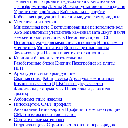
Теплый пол
Патроны и переходники
Светотехника
Трансформаторы
Лампы
Электро-установочные изделия
Удлинители, тройники
Кабель-каналы, трубки
Кабельная продукция
Панели и модули светодиодные
Утеплители и пленки
Минеральная вата
Экструдированный пенополистирол
XPS
Базальтовый утеплитель каменная вата
Джут, пакля
межвенцовый утеплитель
Пенополистирол ПСБ,
Пенопласт
Жгут для межпанельных швов
Напыляемый
утеплитель
Уплотнители
Ветрозащитные плиты
Звукоизоляция
Пленки и ленты изоляционные
Кирпич и блоки для строительства
Газобетонные блоки
Кирпич
Пазогребневые плиты
ПГП
Арматура и сетки армирующие
Сварная сетка
Рабица сетка
Арматура композитная
Композитная сетка
ЦПВС сетка
Другая сетка
Фиксаторы для арматуры
Проволока и держатели
арматуры
Асбоцементные изделия
Гипсокартон, СМЛ, профиля
Аквапанели
Гипсокартон
Профили и комплектующие
СМЛ стекломагнезитовый лист
Строительные материалы
Гидроизоляция2
Строительство стен и перегородок