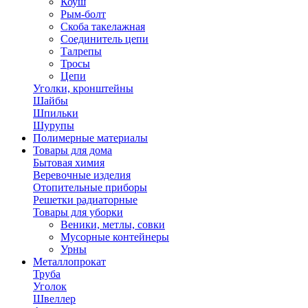
Коуш
Рым-болт
Скоба такелажная
Соединитель цепи
Талрепы
Тросы
Цепи
Уголки, кронштейны
Шайбы
Шпильки
Шурупы
Полимерные материалы
Товары для дома
Бытовая химия
Веревочные изделия
Отопительные приборы
Решетки радиаторные
Товары для уборки
Веники, метлы, совки
Мусорные контейнеры
Урны
Металлопрокат
Труба
Уголок
Швеллер