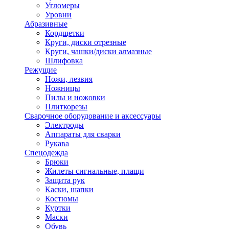
Угломеры
Уровни
Абразивные
Кордщетки
Круги, диски отрезные
Круги, чашки/диски алмазные
Шлифовка
Режущие
Ножи, лезвия
Ножницы
Пилы и ножовки
Плиткорезы
Сварочное оборудование и аксессуары
Электроды
Аппараты для сварки
Рукава
Спецодежда
Брюки
Жилеты сигнальные, плащи
Защита рук
Каски, шапки
Костюмы
Куртки
Маски
Обувь