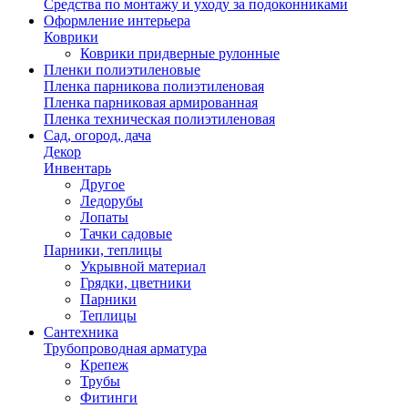
Средства по монтажу и уходу за подоконниками
Оформление интерьера
Коврики
Коврики придверные рулонные
Пленки полиэтиленовые
Пленка парникова полиэтиленовая
Пленка парниковая армированная
Пленка техническая полиэтиленовая
Сад, огород, дача
Декор
Инвентарь
Другое
Ледорубы
Лопаты
Тачки садовые
Парники, теплицы
Укрывной материал
Грядки, цветники
Парники
Теплицы
Сантехника
Трубопроводная арматура
Крепеж
Трубы
Фитинги