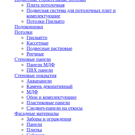
Плита потолочная
Подвесная система для потолочных плит и
комплектующие
Потолки Грильято
Подоконники
Потолки
Грильятто
Кассетные
Подвесные растровые
Реечные
Стеновые панели
Панели МДФ
ПВХ панели
Стеновые покрытия
Аквапанели
Камень декоративный
МДФ
Обои и комплектующие
Пластиковые панели
Сэндвич-панели на откосы
Фасадные материалы
Заборы и ограждения
Панели
Плитка