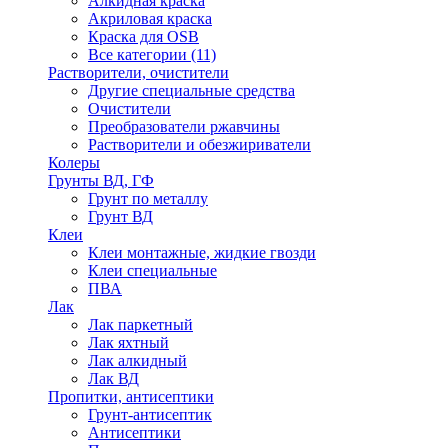
Алкидная краска
Акриловая краска
Краска для OSB
Все категории (11)
Растворители, очистители
Другие специальные средства
Очистители
Преобразователи ржавчины
Растворители и обезжириватели
Колеры
Грунты ВД, ГФ
Грунт по металлу
Грунт ВД
Клеи
Клеи монтажные, жидкие гвозди
Клеи специальные
ПВА
Лак
Лак паркетный
Лак яхтный
Лак алкидный
Лак ВД
Пропитки, антисептики
Грунт-антисептик
Антисептики