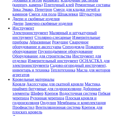
Добавки в бетон
Керамзит
Кладочные растворы
(кирпич, камень)
Плиточный клей
Ремонтные составы
Зика Эмако, Пенетрон
Смеси для кладки печей и
каминов
Смеси для пола
Шпаклевки
Штукатурки
Двери и скобяные изделия
Двери
Замочно-скобяные изделия
Инструмент
Электроинструмент
Малярный и штукатурный
инструмент
Столярно-слесарные
Измерительные
приборы
Абразивные
Режущие
Сварочное
оборудование и аксессуары
Спецодежда
Пожарное
оборудование
Грузоподъемное оборудование
Оборудование для строительства
Инструмент для
отделки
Измерительный инструмент
ОСНАСТКА для
электроинструмента
Садово-огородный инструмент,
инвентарь и техника
Теплотехника
Масла для моторов
агрегатов
Кровельные материалы
Кровля
Аксессуары для скатной кровли
Мастика,
праймер битумные для гидроизоляции
Доборные
элементы
Шифер
Крепеж
Водосточная система
Гибкая
черепица
Рулонная черепица
Плоская кровля и
гидроизоляция
Ондулин
Мембраны и комплектация
Профнастил
Вентиляционная система
Крепеж для
плоских кровель