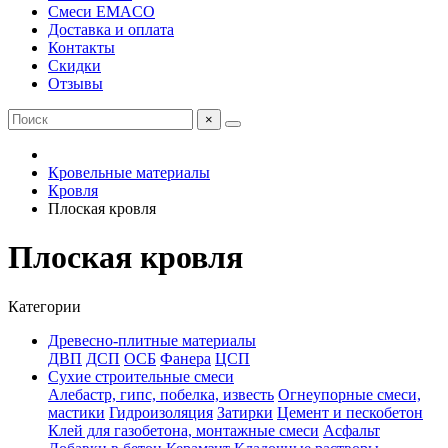
Смеси EMACO
Доставка и оплата
Контакты
Скидки
Отзывы
×
Кровельные материалы
Кровля
Плоская кровля
Плоская кровля
Категории
Древесно-плитные материалы
ДВП
ДСП
ОСБ
Фанера
ЦСП
Сухие строительные смеси
Алебастр, гипс, побелка, известь
Огнеупорные смеси,
мастики
Гидроизоляция
Затирки
Цемент и пескобетон
Клей для газобетона, монтажные смеси
Асфальт