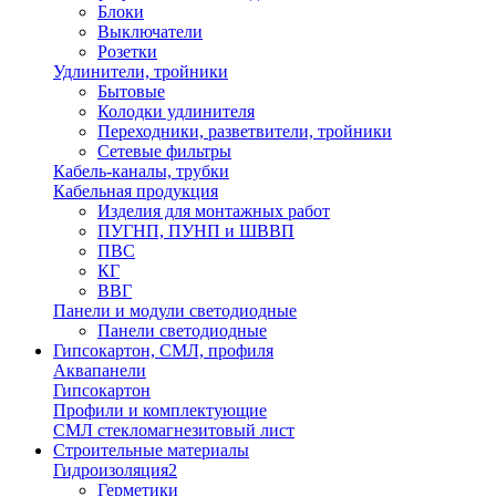
Блоки
Выключатели
Розетки
Удлинители, тройники
Бытовые
Колодки удлинителя
Переходники, разветвители, тройники
Сетевые фильтры
Кабель-каналы, трубки
Кабельная продукция
Изделия для монтажных работ
ПУГНП, ПУНП и ШВВП
ПВС
КГ
ВВГ
Панели и модули светодиодные
Панели светодиодные
Гипсокартон, СМЛ, профиля
Аквапанели
Гипсокартон
Профили и комплектующие
СМЛ стекломагнезитовый лист
Строительные материалы
Гидроизоляция2
Герметики