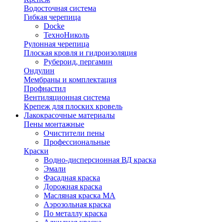
Водосточная система
Гибкая черепица
Docke
ТехноНиколь
Рулонная черепица
Плоская кровля и гидроизоляция
Рубероид, пергамин
Ондулин
Мембраны и комплектация
Профнастил
Вентиляционная система
Крепеж для плоских кровель
Лакокрасочные материалы
Пены монтажные
Очистители пены
Профессиональные
Краски
Водно-дисперсионная ВД краска
Эмали
Фасадная краска
Дорожная краска
Масляная краска МА
Аэрозольная краска
По металлу краска