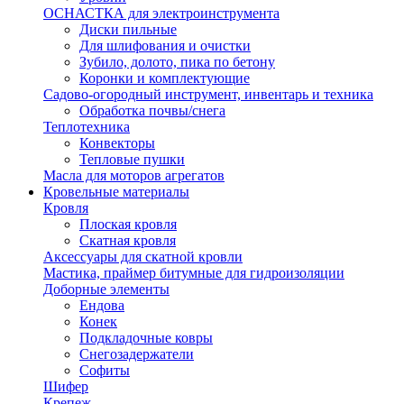
ОСНАСТКА для электроинструмента
Диски пильные
Для шлифования и очистки
Зубило, долото, пика по бетону
Коронки и комплектующие
Садово-огородный инструмент, инвентарь и техника
Обработка почвы/снега
Теплотехника
Конвекторы
Тепловые пушки
Масла для моторов агрегатов
Кровельные материалы
Кровля
Плоская кровля
Скатная кровля
Аксессуары для скатной кровли
Мастика, праймер битумные для гидроизоляции
Доборные элементы
Ендова
Конек
Подкладочные ковры
Снегозадержатели
Софиты
Шифер
Крепеж