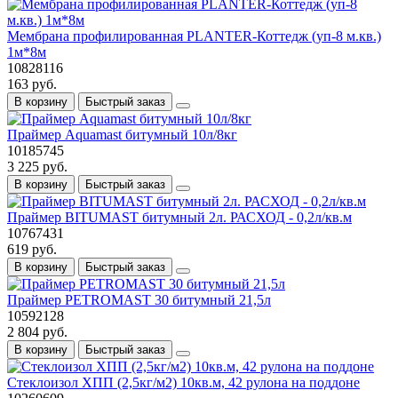
Мембрана профилированная PLANTER-Коттедж (уп-8 м.кв.)
1м*8м
10828116
163 руб.
В корзину
Быстрый заказ
Праймер Aquamast битумный 10л/8кг
10185745
3 225 руб.
В корзину
Быстрый заказ
Праймер BITUMAST битумный 2л. РАСХОД - 0,2л/кв.м
10767431
619 руб.
В корзину
Быстрый заказ
Праймер PETROMAST 30 битумный 21,5л
10592128
2 804 руб.
В корзину
Быстрый заказ
Стеклоизол ХПП (2,5кг/м2) 10кв.м, 42 рулона на поддоне