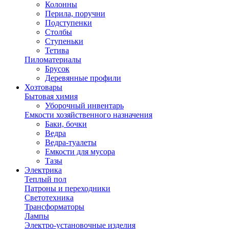
Колонны
Перила, поручни
Подступенки
Столбы
Ступеньки
Тетива
Пиломатериалы
Брусок
Деревянные профили
Хозтовары
Бытовая химия
Уборочный инвентарь
Емкости хозяйственного назначения
Баки, бочки
Ведра
Ведра-туалеты
Емкости для мусора
Тазы
Электрика
Теплый пол
Патроны и переходники
Светотехника
Трансформаторы
Лампы
Электро-установочные изделия