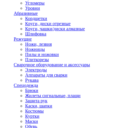
Угломеры
Уровни
Абразивные
Кордщетки
Круги, диски отрезные
Круги, чашки/диски алмазные
Шлифовка
Режущие
Ножи, лезвия
Ножницы
Пилы и ножовки
Плиткорезы
Сварочное оборудование и аксессуары
Электроды
Аппараты для сварки
Рукава
Спецодежда
Брюки
Жилеты сигнальные, плащи
Защита рук
Каски, шапки
Костюмы
Куртки
Маски
Обувь