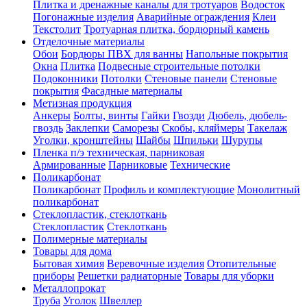
Плитка и дренажные каналы для тротуаров
Водосток
Погонажные изделия
Аварийные ограждения
Клеи
Текстолит
Тротуарная плитка, бордюрный камень
Отделочные материалы
Обои
Бордюры ПВХ для ванны
Напольные покрытия
Окна
Плитка
Подвесные строительные потолки
Подоконники
Потолки
Стеновые панели
Стеновые
покрытия
Фасадные материалы
Метизная продукция
Анкеры
Болты, винты
Гайки
Гвозди
Дюбель, дюбель-
гвоздь
Заклепки
Саморезы
Скобы, кляймеры
Такелаж
Уголки, кронштейны
Шайбы
Шпильки
Шурупы
Пленка п/э техническая, парниковая
Армированные
Парниковые
Технические
Поликарбонат
Поликарбонат
Профиль и комплектующие
Монолитный
поликарбонат
Стеклопластик, стеклоткань
Стеклопластик
Стеклоткань
Полимерные материалы
Товары для дома
Бытовая химия
Веревочные изделия
Отопительные
приборы
Решетки радиаторные
Товары для уборки
Металлопрокат
Труба
Уголок
Швеллер