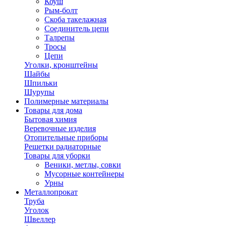
Коуш
Рым-болт
Скоба такелажная
Соединитель цепи
Талрепы
Тросы
Цепи
Уголки, кронштейны
Шайбы
Шпильки
Шурупы
Полимерные материалы
Товары для дома
Бытовая химия
Веревочные изделия
Отопительные приборы
Решетки радиаторные
Товары для уборки
Веники, метлы, совки
Мусорные контейнеры
Урны
Металлопрокат
Труба
Уголок
Швеллер