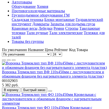
Автотовары
Оборудование
Химия
Противогололедные материалы
Грузоподъемное оборудование ГМ
Складская техника
Блоки монтажные
Гидравлический
инструмент
Домкраты
Захваты для подъема груза
Крановые весы
Лебедки
Ремни
Стропы
Такелажные
тележки
Тали ручные
Тали электрические
Тележки для
талей
Товары без группы
По умолчанию
Название
Цена
Рейтинг
Код Товара
Воронка Термоклип тип ВФ 110х450мм с листоуловителем и
обжимным фланцем без нагревательного элемента (пластик)
00102903
5 382 руб.
В корзину
Быстрый заказ
Воронка Термоклип тип ФО 110х450мм Кровельная c