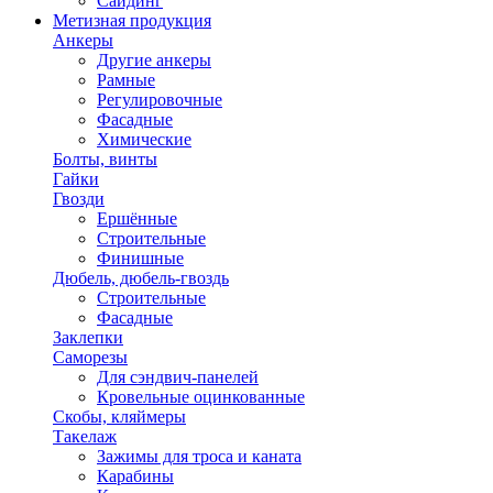
Сайдинг
Метизная продукция
Анкеры
Другие анкеры
Рамные
Регулировочные
Фасадные
Химические
Болты, винты
Гайки
Гвозди
Ершённые
Строительные
Финишные
Дюбель, дюбель-гвоздь
Строительные
Фасадные
Заклепки
Саморезы
Для сэндвич-панелей
Кровельные оцинкованные
Скобы, кляймеры
Такелаж
Зажимы для троса и каната
Карабины