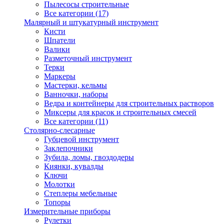
Пылесосы строительные
Все категории (17)
Малярный и штукатурный инструмент
Кисти
Шпатели
Валики
Разметочный инструмент
Терки
Маркеры
Мастерки, кельмы
Ванночки, наборы
Ведра и контейнеры для строительных растворов
Миксеры для красок и строительных смесей
Все категории (11)
Столярно-слесарные
Губцевой инструмент
Заклепочники
Зубила, ломы, гвоздодеры
Киянки, кувалды
Ключи
Молотки
Степлеры мебельные
Топоры
Измерительные приборы
Рулетки