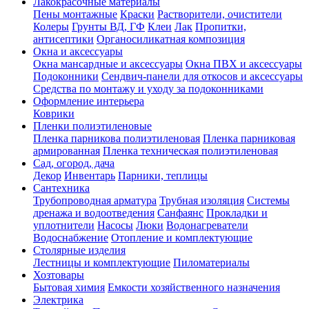
Лакокрасочные материалы
Пены монтажные
Краски
Растворители, очистители
Колеры
Грунты ВД, ГФ
Клеи
Лак
Пропитки,
антисептики
Органосиликатная композиция
Окна и аксессуары
Окна мансардные и аксессуары
Окна ПВХ и аксессуары
Подоконники
Сендвич-панели для откосов и аксессуары
Средства по монтажу и уходу за подоконниками
Оформление интерьера
Коврики
Пленки полиэтиленовые
Пленка парникова полиэтиленовая
Пленка парниковая
армированная
Пленка техническая полиэтиленовая
Сад, огород, дача
Декор
Инвентарь
Парники, теплицы
Сантехника
Трубопроводная арматура
Трубная изоляция
Системы
дренажа и водоотведения
Санфаянс
Прокладки и
уплотнители
Насосы
Люки
Водонагреватели
Водоснабжение
Отопление и комплектующие
Столярные изделия
Лестницы и комплектующие
Пиломатериалы
Хозтовары
Бытовая химия
Емкости хозяйственного назначения
Электрика