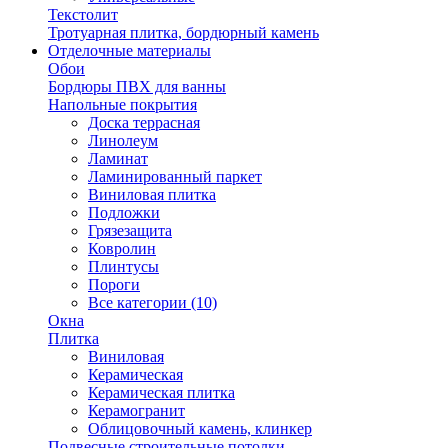
Текстолит
Тротуарная плитка, бордюрный камень
Отделочные материалы
Обои
Бордюры ПВХ для ванны
Напольные покрытия
Доска террасная
Линолеум
Ламинат
Ламинированный паркет
Виниловая плитка
Подложки
Грязезащита
Ковролин
Плинтусы
Пороги
Все категории (10)
Окна
Плитка
Виниловая
Керамическая
Керамическая плитка
Керамогранит
Облицовочный камень, клинкер
Подвесные строительные потолки