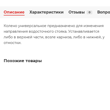
Описание
Характеристики
Отзывы
Вопро
0
Колено универсальное предназначено для изменения
направления водосточного стояка. Устанавливается
либо в верхней части, возле карниза, либо в нижней, у
отмостки.
Похожие товары
Аэратор кровельный Термоклип 160мм для плоской
кровли, высота 460 мм
00103262