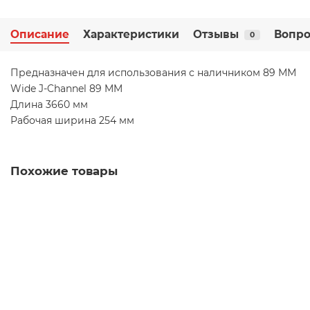
Описание
Характеристики
Отзывы
Вопро
0
Предназначен для использования с наличником 89 ММ
Wide J-Channel 89 MM
Длина 3660 мм
Рабочая ширина 254 мм
Похожие товары
Отлив Docke пломбир L=3м
00101302
564 руб.