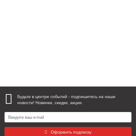
(стандартный цвет)
10700210
2 644 руб.
В корзину
Быстрый заказ
Будьте в центре событий - подпишитесь на наши
новости! Новинки, скидки, акции.
Оформить подписку