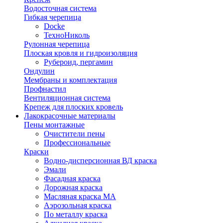
Водосточная система
Гибкая черепица
Docke
ТехноНиколь
Рулонная черепица
Плоская кровля и гидроизоляция
Рубероид, пергамин
Ондулин
Мембраны и комплектация
Профнастил
Вентиляционная система
Крепеж для плоских кровель
Лакокрасочные материалы
Пены монтажные
Очистители пены
Профессиональные
Краски
Водно-дисперсионная ВД краска
Эмали
Фасадная краска
Дорожная краска
Масляная краска МА
Аэрозольная краска
По металлу краска