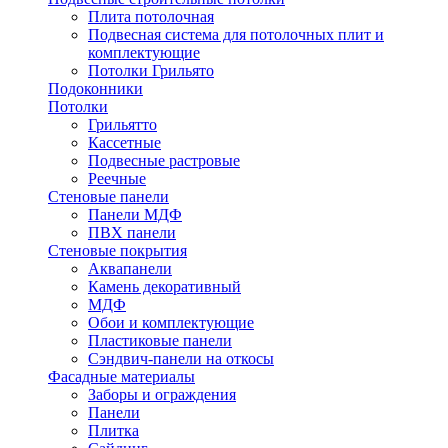
Плита потолочная
Подвесная система для потолочных плит и
комплектующие
Потолки Грильято
Подоконники
Потолки
Грильятто
Кассетные
Подвесные растровые
Реечные
Стеновые панели
Панели МДФ
ПВХ панели
Стеновые покрытия
Аквапанели
Камень декоративный
МДФ
Обои и комплектующие
Пластиковые панели
Сэндвич-панели на откосы
Фасадные материалы
Заборы и ограждения
Панели
Плитка