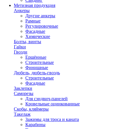
Сайдинг
Метизная продукция
Анкеры
Другие анкеры
Рамные
Регулировочные
Фасадные
Химические
Болты, винты
Гайки
Гвозди
Ершённые
Строительные
Финишные
Дюбель, дюбель-гвоздь
Строительные
Фасадные
Заклепки
Саморезы
Для сэндвич-панелей
Кровельные оцинкованные
Скобы, кляймеры
Такелаж
Зажимы для троса и каната
Карабины