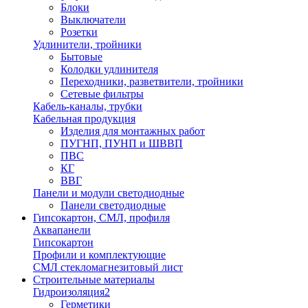
Блоки
Выключатели
Розетки
Удлинители, тройники
Бытовые
Колодки удлинителя
Переходники, разветвители, тройники
Сетевые фильтры
Кабель-каналы, трубки
Кабельная продукция
Изделия для монтажных работ
ПУГНП, ПУНП и ШВВП
ПВС
КГ
ВВГ
Панели и модули светодиодные
Панели светодиодные
Гипсокартон, СМЛ, профиля
Аквапанели
Гипсокартон
Профили и комплектующие
СМЛ стекломагнезитовый лист
Строительные материалы
Гидроизоляция2
Герметики