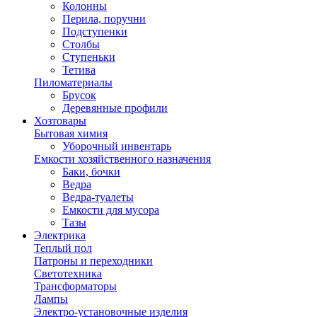
Колонны
Перила, поручни
Подступенки
Столбы
Ступеньки
Тетива
Пиломатериалы
Брусок
Деревянные профили
Хозтовары
Бытовая химия
Уборочный инвентарь
Емкости хозяйственного назначения
Баки, бочки
Ведра
Ведра-туалеты
Емкости для мусора
Тазы
Электрика
Теплый пол
Патроны и переходники
Светотехника
Трансформаторы
Лампы
Электро-установочные изделия