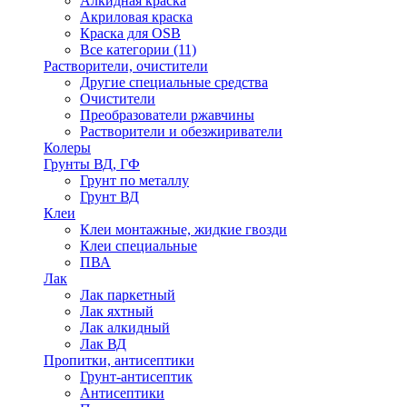
Алкидная краска
Акриловая краска
Краска для OSB
Все категории (11)
Растворители, очистители
Другие специальные средства
Очистители
Преобразователи ржавчины
Растворители и обезжириватели
Колеры
Грунты ВД, ГФ
Грунт по металлу
Грунт ВД
Клеи
Клеи монтажные, жидкие гвозди
Клеи специальные
ПВА
Лак
Лак паркетный
Лак яхтный
Лак алкидный
Лак ВД
Пропитки, антисептики
Грунт-антисептик
Антисептики