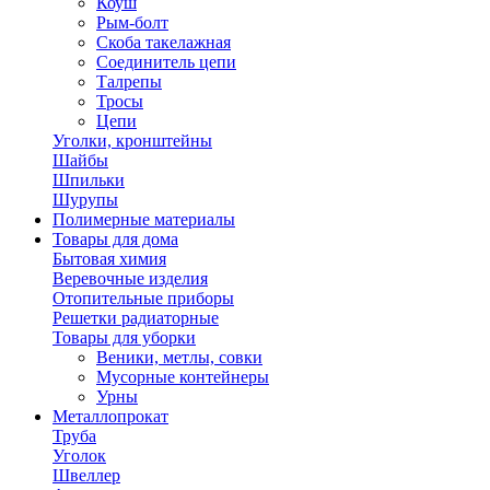
Коуш
Рым-болт
Скоба такелажная
Соединитель цепи
Талрепы
Тросы
Цепи
Уголки, кронштейны
Шайбы
Шпильки
Шурупы
Полимерные материалы
Товары для дома
Бытовая химия
Веревочные изделия
Отопительные приборы
Решетки радиаторные
Товары для уборки
Веники, метлы, совки
Мусорные контейнеры
Урны
Металлопрокат
Труба
Уголок
Швеллер