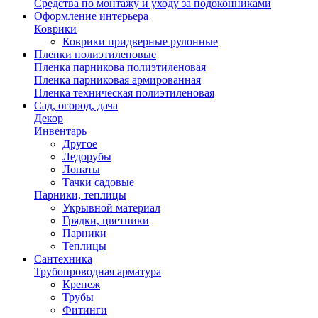
Средства по монтажу и уходу за подоконниками
Оформление интерьера
Коврики
Коврики придверные рулонные
Пленки полиэтиленовые
Пленка парникова полиэтиленовая
Пленка парниковая армированная
Пленка техническая полиэтиленовая
Сад, огород, дача
Декор
Инвентарь
Другое
Ледорубы
Лопаты
Тачки садовые
Парники, теплицы
Укрывной материал
Грядки, цветники
Парники
Теплицы
Сантехника
Трубопроводная арматура
Крепеж
Трубы
Фитинги