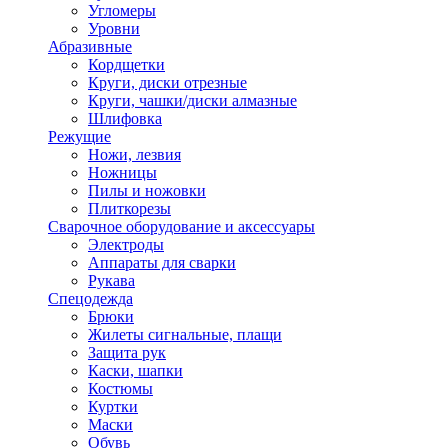
Угломеры
Уровни
Абразивные
Кордщетки
Круги, диски отрезные
Круги, чашки/диски алмазные
Шлифовка
Режущие
Ножи, лезвия
Ножницы
Пилы и ножовки
Плиткорезы
Сварочное оборудование и аксессуары
Электроды
Аппараты для сварки
Рукава
Спецодежда
Брюки
Жилеты сигнальные, плащи
Защита рук
Каски, шапки
Костюмы
Куртки
Маски
Обувь