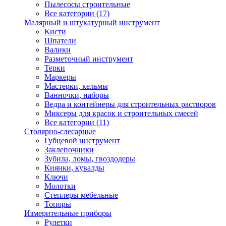
Пылесосы строительные
Все категории (17)
Малярный и штукатурный инструмент
Кисти
Шпатели
Валики
Разметочный инструмент
Терки
Маркеры
Мастерки, кельмы
Ванночки, наборы
Ведра и контейнеры для строительных растворов
Миксеры для красок и строительных смесей
Все категории (11)
Столярно-слесарные
Губцевой инструмент
Заклепочники
Зубила, ломы, гвоздодеры
Киянки, кувалды
Ключи
Молотки
Степлеры мебельные
Топоры
Измерительные приборы
Рулетки