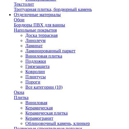
Текстолит
Тротуарная плитка, бордюрный камень
Отделочные материалы
Обои
Бордюры ПВХ для ванны
Напольные покрытия
Доска террасная
Линолеум
Ламинат
Ламинированный паркет
Виниловая плитка
Подложки
Грязезащита
Ковролин
Плинтусы
Пороги
Все категории (10)
Окна
Плитка
Виниловая
Керамическая
Керамическая плитка
Керамогранит
Облицовочный камень, клинкер
Подвесные строительные потолки