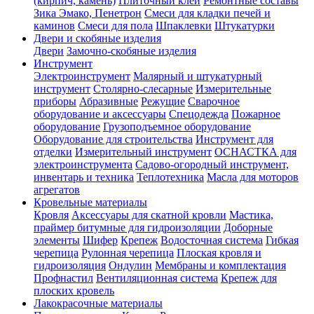
(кирпич, камень)
Плиточный клей
Ремонтные составы
Зика Эмако, Пенетрон
Смеси для кладки печей и
каминов
Смеси для пола
Шпаклевки
Штукатурки
Двери и скобяные изделия
Двери
Замочно-скобяные изделия
Инструмент
Электроинструмент
Малярный и штукатурный
инструмент
Столярно-слесарные
Измерительные
приборы
Абразивные
Режущие
Сварочное
оборудование и аксессуары
Спецодежда
Пожарное
оборудование
Грузоподъемное оборудование
Оборудование для строительства
Инструмент для
отделки
Измерительный инструмент
ОСНАСТКА для
электроинструмента
Садово-огородный инструмент,
инвентарь и техника
Теплотехника
Масла для моторов
агрегатов
Кровельные материалы
Кровля
Аксессуары для скатной кровли
Мастика,
праймер битумные для гидроизоляции
Доборные
элементы
Шифер
Крепеж
Водосточная система
Гибкая
черепица
Рулонная черепица
Плоская кровля и
гидроизоляция
Ондулин
Мембраны и комплектация
Профнастил
Вентиляционная система
Крепеж для
плоских кровель
Лакокрасочные материалы