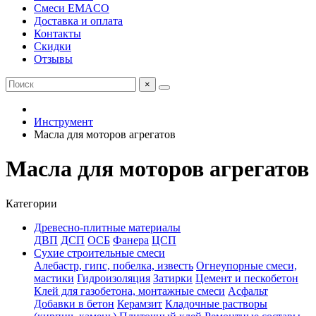
Смеси EMACO
Доставка и оплата
Контакты
Скидки
Отзывы
×
Инструмент
Масла для моторов агрегатов
Масла для моторов агрегатов
Категории
Древесно-плитные материалы
ДВП
ДСП
ОСБ
Фанера
ЦСП
Сухие строительные смеси
Алебастр, гипс, побелка, известь
Огнеупорные смеси,
мастики
Гидроизоляция
Затирки
Цемент и пескобетон
Клей для газобетона, монтажные смеси
Асфальт
Добавки в бетон
Керамзит
Кладочные растворы