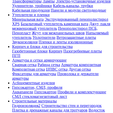
Трансформаторы
Лампы
Электро-установочные изделия
Удлинители, тройники
Кабель-каналы, трубки
Кабельная продукция
Панели и модули светодиодные
Утеплители и пленки
Минеральная вата
Экструдированный пенополистирол
XPS
Базальтовый утеплитель каменная вата
Джут, пакля
межвенцовый утеплитель
Пенополистирол ПСБ,
Пенопласт
Жгут для межпанельных швов
Напыляемый
утеплитель
Уплотнители
Ветрозащитные плиты
Звукоизоляция
Пленки и ленты изоляционные
Кирпич и блоки для строительства
Газобетонные блоки
Кирпич
Пазогребневые плиты
ПГП
Арматура и сетки армирующие
Сварная сетка
Рабица сетка
Арматура композитная
Композитная сетка
ЦПВС сетка
Другая сетка
Фиксаторы для арматуры
Проволока и держатели
арматуры
Асбоцементные изделия
Гипсокартон, СМЛ, профиля
Аквапанели
Гипсокартон
Профили и комплектующие
СМЛ стекломагнезитовый лист
Строительные материалы
Гидроизоляция2
Строительство стен и перегородок
Плитка и дренажные каналы для тротуаров
Водосток