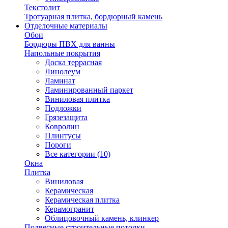
Текстолит
Тротуарная плитка, бордюрный камень
Отделочные материалы
Обои
Бордюры ПВХ для ванны
Напольные покрытия
Доска террасная
Линолеум
Ламинат
Ламинированный паркет
Виниловая плитка
Подложки
Грязезащита
Ковролин
Плинтусы
Пороги
Все категории (10)
Окна
Плитка
Виниловая
Керамическая
Керамическая плитка
Керамогранит
Облицовочный камень, клинкер
Подвесные строительные потолки