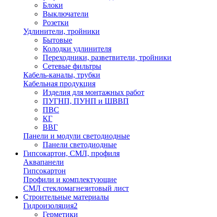
Блоки
Выключатели
Розетки
Удлинители, тройники
Бытовые
Колодки удлинителя
Переходники, разветвители, тройники
Сетевые фильтры
Кабель-каналы, трубки
Кабельная продукция
Изделия для монтажных работ
ПУГНП, ПУНП и ШВВП
ПВС
КГ
ВВГ
Панели и модули светодиодные
Панели светодиодные
Гипсокартон, СМЛ, профиля
Аквапанели
Гипсокартон
Профили и комплектующие
СМЛ стекломагнезитовый лист
Строительные материалы
Гидроизоляция2
Герметики