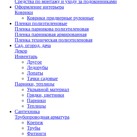
Средства по монтажу и уходу за подоконниками
Оформление интерьера
Коврики
Коврики придверные рулонные
Пленки полиэтиленовые
Пленка парникова полиэтиленовая
Пленка парниковая армированная
Пленка техническая полиэтиленовая
Сад, огород, дача
Декор
Инвентарь
Другое
Ледорубы
Лопаты
Тачки садовые
Парники, теплицы
Укрывной материал
Грядки, цветники
Парники
Теплицы
Сантехника
Трубопроводная арматура
Крепеж
Трубы
Фитинги