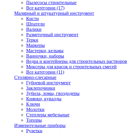
Пылесосы строительные
Все категории (17)
Малярный и штукатурный инструмент
Кисти
Шпатели
Валики
Разметочный инструмент
Терки
Маркеры
Мастерки, кельмы
Ванночки, наборы
Ведра и контейнеры для строительных растворов
Миксеры для красок и строительных смесей
Все категории (11)
Столярно-слесарные
Губцевой инструмент
Заклепочники
Зубила, ломы, гвоздодеры
Киянки, кувалды
Ключи
Молотки
Степлеры мебельные
Топоры
Измерительные приборы
Рулетки