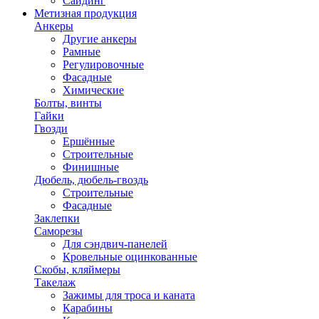
Сайдинг
Метизная продукция
Анкеры
Другие анкеры
Рамные
Регулировочные
Фасадные
Химические
Болты, винты
Гайки
Гвозди
Ершённые
Строительные
Финишные
Дюбель, дюбель-гвоздь
Строительные
Фасадные
Заклепки
Саморезы
Для сэндвич-панелей
Кровельные оцинкованные
Скобы, кляймеры
Такелаж
Зажимы для троса и каната
Карабины