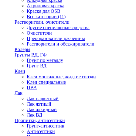
Алкидная краска
Акриловая краска
Краска для OSB
Все категории (11)
Растворители, очистители
Другие специальные средства
Очистители
Преобразователи ржавчины
Растворители и обезжириватели
Колеры
Грунты ВД, ГФ
Грунт по металлу
Грунт ВД
Клеи
Клеи монтажные, жидкие гвозди
Клеи специальные
ПВА
Лак
Лак паркетный
Лак яхтный
Лак алкидный
Лак ВД
Пропитки, антисептики
Грунт-антисептик
Антисептики