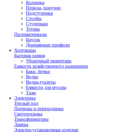
Колонны
Перила, поручни
Подступенки
Столбы
Ступеньки
Тетива
Пиломатериалы
Брусок
Деревянные профили
Хозтовары
Бытовая химия
Уборочный инвентарь
Емкости хозяйственного назначения
Баки, бочки
Ведра
Ведра-туалеты
Емкости для мусора
Тазы
Электрика
Теплый пол
Патроны и переходники
Светотехника
Трансформаторы
Лампы
Электро-установочные изделия