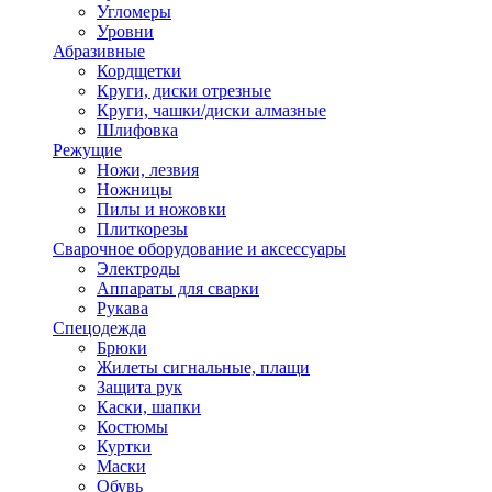
Угломеры
Уровни
Абразивные
Кордщетки
Круги, диски отрезные
Круги, чашки/диски алмазные
Шлифовка
Режущие
Ножи, лезвия
Ножницы
Пилы и ножовки
Плиткорезы
Сварочное оборудование и аксессуары
Электроды
Аппараты для сварки
Рукава
Спецодежда
Брюки
Жилеты сигнальные, плащи
Защита рук
Каски, шапки
Костюмы
Куртки
Маски
Обувь