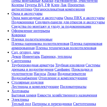
Пены монтажные
Краски
Растворители, очистители
Колеры
Грунты ВД, ГФ
Клеи
Лак
Пропитки,
антисептики
Органосиликатная композиция
Окна и аксессуары
Окна мансардные и аксессуары
Окна ПВХ и аксессуары
Подоконники
Сендвич-панели для откосов и аксессуары
Средства по монтажу и уходу за подоконниками
Оформление интерьера
Коврики
Пленки полиэтиленовые
Пленка парникова полиэтиленовая
Пленка парниковая
армированная
Пленка техническая полиэтиленовая
Сад, огород, дача
Декор
Инвентарь
Парники, теплицы
Сантехника
Трубопроводная арматура
Трубная изоляция
Системы
дренажа и водоотведения
Санфаянс
Прокладки и
уплотнители
Насосы
Люки
Водонагреватели
Водоснабжение
Отопление и комплектующие
Столярные изделия
Лестницы и комплектующие
Пиломатериалы
Хозтовары
Бытовая химия
Емкости хозяйственного назначения
Электрика
Теплый пол
Патроны и переходники
Светотехника