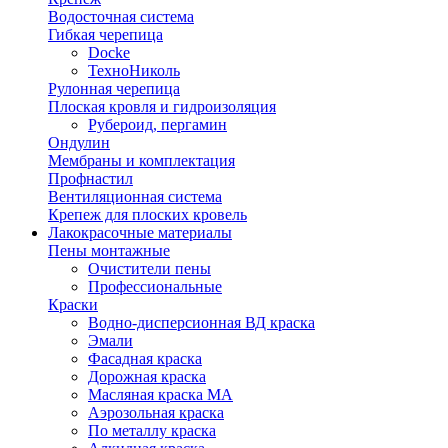
Водосточная система
Гибкая черепица
Docke
ТехноНиколь
Рулонная черепица
Плоская кровля и гидроизоляция
Рубероид, пергамин
Ондулин
Мембраны и комплектация
Профнастил
Вентиляционная система
Крепеж для плоских кровель
Лакокрасочные материалы
Пены монтажные
Очистители пены
Профессиональные
Краски
Водно-дисперсионная ВД краска
Эмали
Фасадная краска
Дорожная краска
Масляная краска МА
Аэрозольная краска
По металлу краска