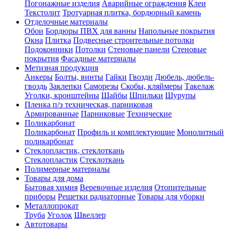
Погонажные изделия
Аварийные ограждения
Клеи
Текстолит
Тротуарная плитка, бордюрный камень
Отделочные материалы
Обои
Бордюры ПВХ для ванны
Напольные покрытия
Окна
Плитка
Подвесные строительные потолки
Подоконники
Потолки
Стеновые панели
Стеновые
покрытия
Фасадные материалы
Метизная продукция
Анкеры
Болты, винты
Гайки
Гвозди
Дюбель, дюбель-
гвоздь
Заклепки
Саморезы
Скобы, кляймеры
Такелаж
Уголки, кронштейны
Шайбы
Шпильки
Шурупы
Пленка п/э техническая, парниковая
Армированные
Парниковые
Технические
Поликарбонат
Поликарбонат
Профиль и комплектующие
Монолитный
поликарбонат
Стеклопластик, стеклоткань
Стеклопластик
Стеклоткань
Полимерные материалы
Товары для дома
Бытовая химия
Веревочные изделия
Отопительные
приборы
Решетки радиаторные
Товары для уборки
Металлопрокат
Труба
Уголок
Швеллер
Автотовары