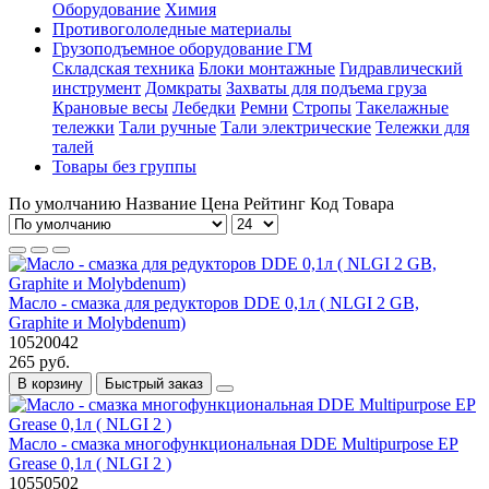
Оборудование
Химия
Противогололедные материалы
Грузоподъемное оборудование ГМ
Складская техника
Блоки монтажные
Гидравлический
инструмент
Домкраты
Захваты для подъема груза
Крановые весы
Лебедки
Ремни
Стропы
Такелажные
тележки
Тали ручные
Тали электрические
Тележки для
талей
Товары без группы
По умолчанию
Название
Цена
Рейтинг
Код Товара
Масло - смазка для редукторов DDE 0,1л ( NLGI 2 GB,
Graphite и Molybdenum)
10520042
265 руб.
В корзину
Быстрый заказ
Масло - смазка многофункциональная DDE Multipurpose ЕР
Grease 0,1л ( NLGI 2 )
10550502