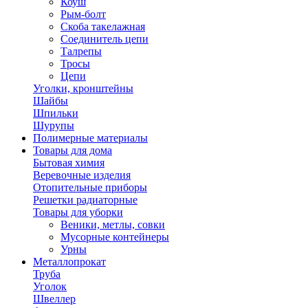
Коуш
Рым-болт
Скоба такелажная
Соединитель цепи
Талрепы
Тросы
Цепи
Уголки, кронштейны
Шайбы
Шпильки
Шурупы
Полимерные материалы
Товары для дома
Бытовая химия
Веревочные изделия
Отопительные приборы
Решетки радиаторные
Товары для уборки
Веники, метлы, совки
Мусорные контейнеры
Урны
Металлопрокат
Труба
Уголок
Швеллер