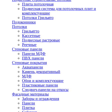
Плита потолочная
Подвесная система для потолочных плит и
комплектующие
Потолки Грильято
Подоконники
Потолки
Грильятто
Кассетные
Подвесные растровые
Реечные
Стеновые панели
Панели МДФ
ПВХ панели
Стеновые покрытия
Аквапанели
Камень декоративный
МДФ
Обои и комплектующие
Пластиковые панели
Сэндвич-панели на откосы
Фасадные материалы
Заборы и ограждения
Панели
Плитка