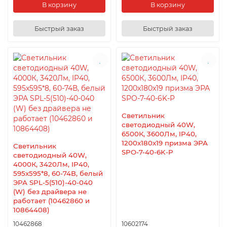
В корзину
В корзину
Быстрый заказ
Быстрый заказ
Светильник
светодиодный 40W,
6500К, 3600Лм, IP40,
1200x180x19 призма ЭРА
Светильник
SPO-7-40-6K-P
светодиодный 40W,
4000К, 3420Лм, IP40,
595x595*8, 60-74В, белый
ЭРА SPL-5(510)-40-040
(W) без драйвера не
работает (10462860 и
10864408)
10462868
10602174