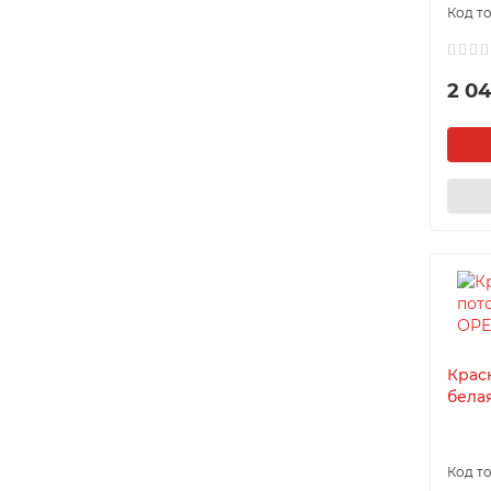
2 04
Крас
бела