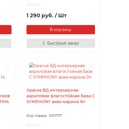
1 290 руб. / Шт
В корзину
Быстрый заказ
Краска ВД интерьерная
олков
акриловая влагостойкая База С
ОЛНА
SYMPHONY аква марина 9л
10571171