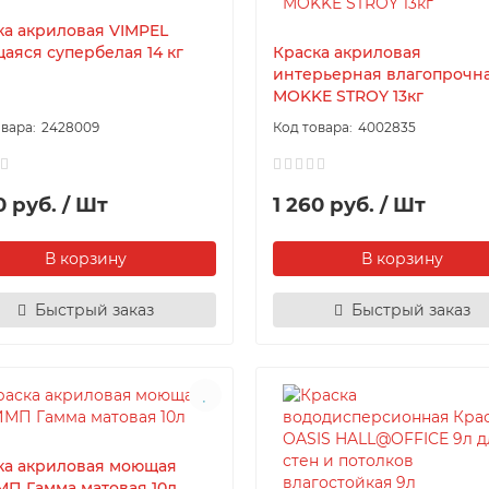
ка акриловая VIMPEL
аяся супербелая 14 кг
Краска акриловая
интерьерная влагопрочн
MOKKE STROY 13кг
2428009
4002835
0 руб. / Шт
1 260 руб. / Шт
В корзину
В корзину
Быстрый заказ
Быстрый заказ
ка акриловая моющая
П Гамма матовая 10л