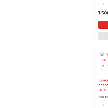
1 50
Крас
влаг
ВОЛН