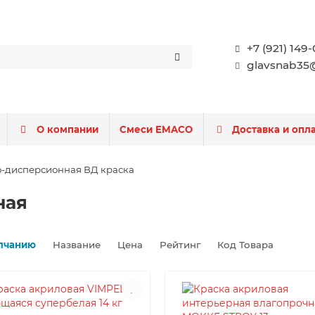
+7 (921) 149
glavsnab35@
О компании
Смеси EMACO
Доставка и опл
-дисперсионная ВД краска
ная
лчанию
Название
Цена
Рейтинг
Код Товара