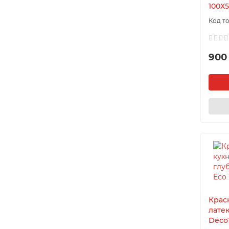
100Х5
900
Крас
лате
DecoT