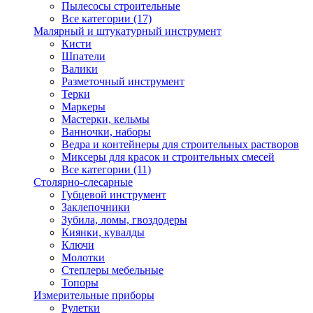
Пылесосы строительные
Все категории (17)
Малярный и штукатурный инструмент
Кисти
Шпатели
Валики
Разметочный инструмент
Терки
Маркеры
Мастерки, кельмы
Ванночки, наборы
Ведра и контейнеры для строительных растворов
Миксеры для красок и строительных смесей
Все категории (11)
Столярно-слесарные
Губцевой инструмент
Заклепочники
Зубила, ломы, гвоздодеры
Киянки, кувалды
Ключи
Молотки
Степлеры мебельные
Топоры
Измерительные приборы
Рулетки