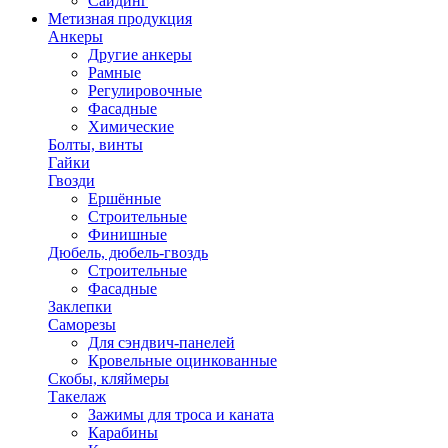
Сайдинг
Метизная продукция
Анкеры
Другие анкеры
Рамные
Регулировочные
Фасадные
Химические
Болты, винты
Гайки
Гвозди
Ершённые
Строительные
Финишные
Дюбель, дюбель-гвоздь
Строительные
Фасадные
Заклепки
Саморезы
Для сэндвич-панелей
Кровельные оцинкованные
Скобы, кляймеры
Такелаж
Зажимы для троса и каната
Карабины