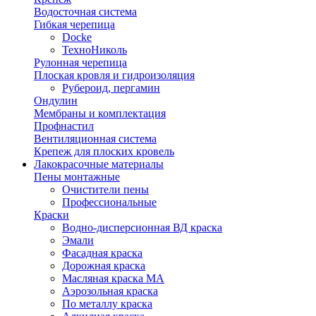
Водосточная система
Гибкая черепица
Docke
ТехноНиколь
Рулонная черепица
Плоская кровля и гидроизоляция
Рубероид, пергамин
Ондулин
Мембраны и комплектация
Профнастил
Вентиляционная система
Крепеж для плоских кровель
Лакокрасочные материалы
Пены монтажные
Очистители пены
Профессиональные
Краски
Водно-дисперсионная ВД краска
Эмали
Фасадная краска
Дорожная краска
Масляная краска МА
Аэрозольная краска
По металлу краска