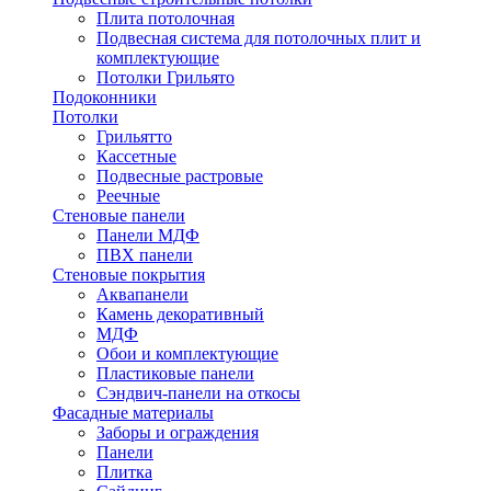
Плита потолочная
Подвесная система для потолочных плит и
комплектующие
Потолки Грильято
Подоконники
Потолки
Грильятто
Кассетные
Подвесные растровые
Реечные
Стеновые панели
Панели МДФ
ПВХ панели
Стеновые покрытия
Аквапанели
Камень декоративный
МДФ
Обои и комплектующие
Пластиковые панели
Сэндвич-панели на откосы
Фасадные материалы
Заборы и ограждения
Панели
Плитка