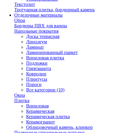
Текстолит
Тротуарная плитка, бордюрный камень
Отделочные материалы
Обои
Бордюры ПВХ для ванны
Напольные покрытия
Доска террасная
Линолеум
Ламинат
Ламинированный паркет
Виниловая плитка
Подложки
Грязезащита
Ковролин
Плинтусы
Пороги
Все категории (10)
Окна
Плитка
Виниловая
Керамическая
Керамическая плитка
Керамогранит
Облицовочный камень, клинкер
Подвесные строительные потолки