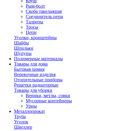
Коуш
Рым-болт
Скоба такелажная
Соединитель цепи
Талрепы
Тросы
Цепи
Уголки, кронштейны
Шайбы
Шпильки
Шурупы
Полимерные материалы
Товары для дома
Бытовая химия
Веревочные изделия
Отопительные приборы
Решетки радиаторные
Товары для уборки
Веники, метлы, совки
Мусорные контейнеры
Урны
Металлопрокат
Труба
Уголок
Швеллер