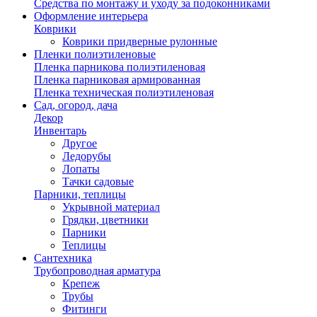
Средства по монтажу и уходу за подоконниками
Оформление интерьера
Коврики
Коврики придверные рулонные
Пленки полиэтиленовые
Пленка парникова полиэтиленовая
Пленка парниковая армированная
Пленка техническая полиэтиленовая
Сад, огород, дача
Декор
Инвентарь
Другое
Ледорубы
Лопаты
Тачки садовые
Парники, теплицы
Укрывной материал
Грядки, цветники
Парники
Теплицы
Сантехника
Трубопроводная арматура
Крепеж
Трубы
Фитинги