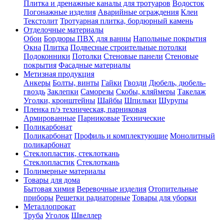
Плитка и дренажные каналы для тротуаров
Водосток
Погонажные изделия
Аварийные ограждения
Клеи
Текстолит
Тротуарная плитка, бордюрный камень
Отделочные материалы
Обои
Бордюры ПВХ для ванны
Напольные покрытия
Окна
Плитка
Подвесные строительные потолки
Подоконники
Потолки
Стеновые панели
Стеновые
покрытия
Фасадные материалы
Метизная продукция
Анкеры
Болты, винты
Гайки
Гвозди
Дюбель, дюбель-
гвоздь
Заклепки
Саморезы
Скобы, кляймеры
Такелаж
Уголки, кронштейны
Шайбы
Шпильки
Шурупы
Пленка п/э техническая, парниковая
Армированные
Парниковые
Технические
Поликарбонат
Поликарбонат
Профиль и комплектующие
Монолитный
поликарбонат
Стеклопластик, стеклоткань
Стеклопластик
Стеклоткань
Полимерные материалы
Товары для дома
Бытовая химия
Веревочные изделия
Отопительные
приборы
Решетки радиаторные
Товары для уборки
Металлопрокат
Труба
Уголок
Швеллер