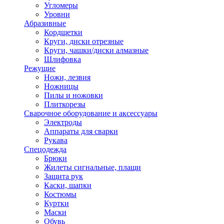
Угломеры
Уровни
Абразивные
Кордщетки
Круги, диски отрезные
Круги, чашки/диски алмазные
Шлифовка
Режущие
Ножи, лезвия
Ножницы
Пилы и ножовки
Плиткорезы
Сварочное оборудование и аксессуары
Электроды
Аппараты для сварки
Рукава
Спецодежда
Брюки
Жилеты сигнальные, плащи
Защита рук
Каски, шапки
Костюмы
Куртки
Маски
Обувь