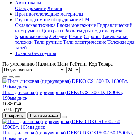
Автотовары
Оборудование
Химия
Противогололедные материалы
Грузоподъемное оборудование ГМ
Складская техника
Блоки монтажные
Гидравлический
инструмент
Домкраты
Захваты для подъема груза
Крановые весы
Лебедки
Ремни
Стропы
Такелажные
тележки
Тали ручные
Тали электрические
Тележки для
талей
Товары без группы
По умолчанию
Название
Цена
Рейтинг
Код Товара
Пила дисковая (циркулярная) DEKO CS1800-D, 1800Вт,
190мм диск
10880546
5 033 руб.
В корзину
Быстрый заказ
Пила дисковая (циркулярная) DEKO DKCS1500-160 1500Вт,
165мм диск