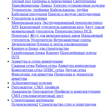
Теплый пол
Патроны и переходники
Светотехника
Трансформаторы
Лампы
Электро-установочные изделия
Удлинители, тройники
Кабель-каналы, трубки
Кабельная продукция
Панели и модули светодиодные
Утеплители и пленки
Минеральная вата
Экструдированный пенополистирол
XPS
Базальтовый утеплитель каменная вата
Джут, пакля
межвенцовый утеплитель
Пенополистирол ПСБ,
Пенопласт
Жгут для межпанельных швов
Напыляемый
утеплитель
Уплотнители
Ветрозащитные плиты
Звукоизоляция
Пленки и ленты изоляционные
Кирпич и блоки для строительства
Газобетонные блоки
Кирпич
Пазогребневые плиты
ПГП
Арматура и сетки армирующие
Сварная сетка
Рабица сетка
Арматура композитная
Композитная сетка
ЦПВС сетка
Другая сетка
Фиксаторы для арматуры
Проволока и держатели
арматуры
Асбоцементные изделия
Гипсокартон, СМЛ, профиля
Аквапанели
Гипсокартон
Профили и комплектующие
СМЛ стекломагнезитовый лист
Строительные материалы
Гидроизоляция2
Строительство стен и перегородок