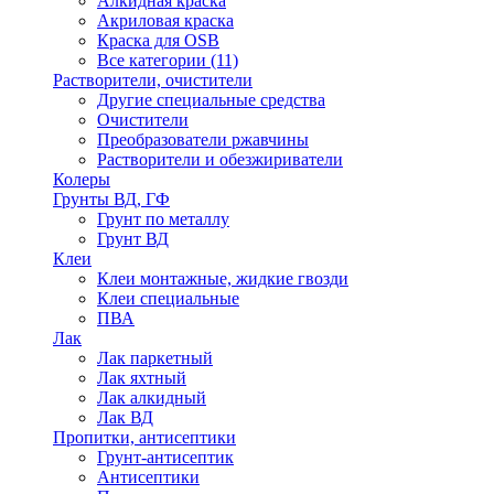
Алкидная краска
Акриловая краска
Краска для OSB
Все категории (11)
Растворители, очистители
Другие специальные средства
Очистители
Преобразователи ржавчины
Растворители и обезжириватели
Колеры
Грунты ВД, ГФ
Грунт по металлу
Грунт ВД
Клеи
Клеи монтажные, жидкие гвозди
Клеи специальные
ПВА
Лак
Лак паркетный
Лак яхтный
Лак алкидный
Лак ВД
Пропитки, антисептики
Грунт-антисептик
Антисептики