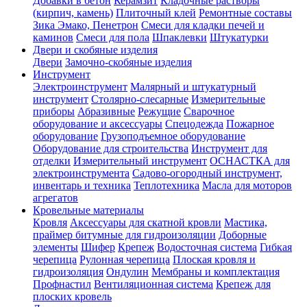
Добавки в бетон
Керамзит
Кладочные растворы
(кирпич, камень)
Плиточный клей
Ремонтные составы
Зика Эмако, Пенетрон
Смеси для кладки печей и
каминов
Смеси для пола
Шпаклевки
Штукатурки
Двери и скобяные изделия
Двери
Замочно-скобяные изделия
Инструмент
Электроинструмент
Малярный и штукатурный
инструмент
Столярно-слесарные
Измерительные
приборы
Абразивные
Режущие
Сварочное
оборудование и аксессуары
Спецодежда
Пожарное
оборудование
Грузоподъемное оборудование
Оборудование для строительства
Инструмент для
отделки
Измерительный инструмент
ОСНАСТКА для
электроинструмента
Садово-огородный инструмент,
инвентарь и техника
Теплотехника
Масла для моторов
агрегатов
Кровельные материалы
Кровля
Аксессуары для скатной кровли
Мастика,
праймер битумные для гидроизоляции
Доборные
элементы
Шифер
Крепеж
Водосточная система
Гибкая
черепица
Рулонная черепица
Плоская кровля и
гидроизоляция
Ондулин
Мембраны и комплектация
Профнастил
Вентиляционная система
Крепеж для
плоских кровель