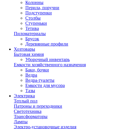
Колонны
Перила, поручни
Подступенки
Столбы
Ступеньки
Тетива
Пиломатериалы
Брусок
Деревянные профили
Хозтовары
Бытовая химия
Уборочный инвентарь
Емкости хозяйственного назначения
Баки, бочки
Ведра
Ведра-туалеты
Емкости для мусора
Тазы
Электрика
Теплый пол
Патроны и переходники
Светотехника
Трансформаторы
Лампы
Электро-установочные изделия