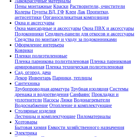
Лакокрасочные материалы
Пены монтажные
Краски
Растворители, очистители
Колеры
Грунты ВД, ГФ
Клеи
Лак
Пропитки,
антисептики
Органосиликатная композиция
Окна и аксессуары
Окна мансардные и аксессуары
Окна ПВХ и аксессуары
Подоконники
Сендвич-панели для откосов и аксессуары
Средства по монтажу и уходу за подоконниками
Оформление интерьера
Коврики
Пленки полиэтиленовые
Пленка парникова полиэтиленовая
Пленка парниковая
армированная
Пленка техническая полиэтиленовая
Сад, огород, дача
Декор
Инвентарь
Парники, теплицы
Сантехника
Трубопроводная арматура
Трубная изоляция
Системы
дренажа и водоотведения
Санфаянс
Прокладки и
уплотнители
Насосы
Люки
Водонагреватели
Водоснабжение
Отопление и комплектующие
Столярные изделия
Лестницы и комплектующие
Пиломатериалы
Хозтовары
Бытовая химия
Емкости хозяйственного назначения
Электрика