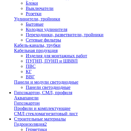
Блоки
Выключатели
Розетки
Удлинители, тройники
Бытовые
Колодки удлинителя
Переходники, разветвители, тройники
Сетевые фильтры
Кабель-каналы, трубки
Кабельная продукция
Изделия для монтажных работ
ПУГНП, ПУНП и ШВВП
ПВС
КГ
ВВГ
Панели и модули светодиодные
Панели светодиодные
Гипсокартон, СМЛ, профиля
Аквапанели
Гипсокартон
Профили и комплектующие
СМЛ стекломагнезитовый лист
Строительные материалы
Гидроизоляция2
Герметики