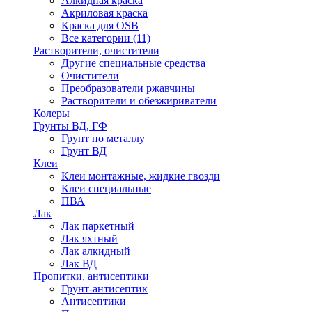
Алкидная краска
Акриловая краска
Краска для OSB
Все категории (11)
Растворители, очистители
Другие специальные средства
Очистители
Преобразователи ржавчины
Растворители и обезжириватели
Колеры
Грунты ВД, ГФ
Грунт по металлу
Грунт ВД
Клеи
Клеи монтажные, жидкие гвозди
Клеи специальные
ПВА
Лак
Лак паркетный
Лак яхтный
Лак алкидный
Лак ВД
Пропитки, антисептики
Грунт-антисептик
Антисептики