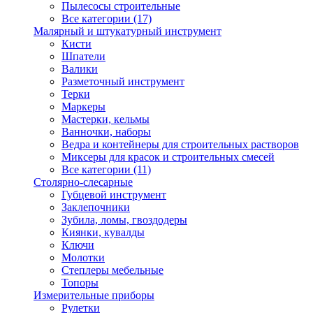
Пылесосы строительные
Все категории (17)
Малярный и штукатурный инструмент
Кисти
Шпатели
Валики
Разметочный инструмент
Терки
Маркеры
Мастерки, кельмы
Ванночки, наборы
Ведра и контейнеры для строительных растворов
Миксеры для красок и строительных смесей
Все категории (11)
Столярно-слесарные
Губцевой инструмент
Заклепочники
Зубила, ломы, гвоздодеры
Киянки, кувалды
Ключи
Молотки
Степлеры мебельные
Топоры
Измерительные приборы
Рулетки