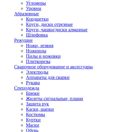
Угломеры
Уровни
Абразивные
Кордщетки
Круги, диски отрезные
Круги, чашки/диски алмазные
Шлифовка
Режущие
Ножи, лезвия
Ножницы
Пилы и ножовки
Плиткорезы
Сварочное оборудование и аксессуары
Электроды
Аппараты для сварки
Рукава
Спецодежда
Брюки
Жилеты сигнальные, плащи
Защита рук
Каски, шапки
Костюмы
Куртки
Маски
Обувь