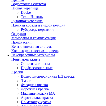
Водосточная система
Гибкая черепица
Docke
ТехноНиколь
Рулонная черепица
Плоская кровля и гидроизоляция
Рубероид, пергамин
Ондулин
Мембраны и комплектация
Профнастил
Вентиляционная система
Крепеж для плоских кровель
Лакокрасочные материалы
Пены монтажные
Очистители пены
Профессиональные
Краски
Водно-дисперсионная ВД краска
Эмали
Фасадная краска
Дорожная краска
Масляная краска МА
Аэрозольная краска
По металлу краска