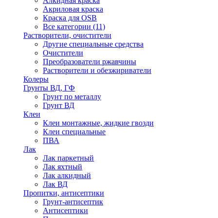
Алкидная краска
Акриловая краска
Краска для OSB
Все категории (11)
Растворители, очистители
Другие специальные средства
Очистители
Преобразователи ржавчины
Растворители и обезжириватели
Колеры
Грунты ВД, ГФ
Грунт по металлу
Грунт ВД
Клеи
Клеи монтажные, жидкие гвозди
Клеи специальные
ПВА
Лак
Лак паркетный
Лак яхтный
Лак алкидный
Лак ВД
Пропитки, антисептики
Грунт-антисептик
Антисептики