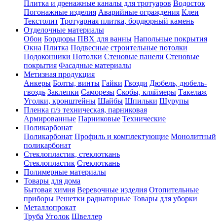
Плитка и дренажные каналы для тротуаров
Водосток
Погонажные изделия
Аварийные ограждения
Клеи
Текстолит
Тротуарная плитка, бордюрный камень
Отделочные материалы
Обои
Бордюры ПВХ для ванны
Напольные покрытия
Окна
Плитка
Подвесные строительные потолки
Подоконники
Потолки
Стеновые панели
Стеновые
покрытия
Фасадные материалы
Метизная продукция
Анкеры
Болты, винты
Гайки
Гвозди
Дюбель, дюбель-
гвоздь
Заклепки
Саморезы
Скобы, кляймеры
Такелаж
Уголки, кронштейны
Шайбы
Шпильки
Шурупы
Пленка п/э техническая, парниковая
Армированные
Парниковые
Технические
Поликарбонат
Поликарбонат
Профиль и комплектующие
Монолитный
поликарбонат
Стеклопластик, стеклоткань
Стеклопластик
Стеклоткань
Полимерные материалы
Товары для дома
Бытовая химия
Веревочные изделия
Отопительные
приборы
Решетки радиаторные
Товары для уборки
Металлопрокат
Труба
Уголок
Швеллер