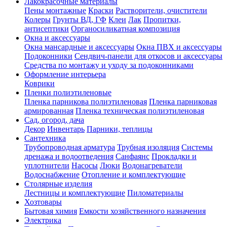
Лакокрасочные материалы
Пены монтажные
Краски
Растворители, очистители
Колеры
Грунты ВД, ГФ
Клеи
Лак
Пропитки,
антисептики
Органосиликатная композиция
Окна и аксессуары
Окна мансардные и аксессуары
Окна ПВХ и аксессуары
Подоконники
Сендвич-панели для откосов и аксессуары
Средства по монтажу и уходу за подоконниками
Оформление интерьера
Коврики
Пленки полиэтиленовые
Пленка парникова полиэтиленовая
Пленка парниковая
армированная
Пленка техническая полиэтиленовая
Сад, огород, дача
Декор
Инвентарь
Парники, теплицы
Сантехника
Трубопроводная арматура
Трубная изоляция
Системы
дренажа и водоотведения
Санфаянс
Прокладки и
уплотнители
Насосы
Люки
Водонагреватели
Водоснабжение
Отопление и комплектующие
Столярные изделия
Лестницы и комплектующие
Пиломатериалы
Хозтовары
Бытовая химия
Емкости хозяйственного назначения
Электрика