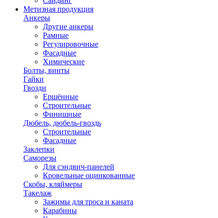
Сайдинг
Метизная продукция
Анкеры
Другие анкеры
Рамные
Регулировочные
Фасадные
Химические
Болты, винты
Гайки
Гвозди
Ершённые
Строительные
Финишные
Дюбель, дюбель-гвоздь
Строительные
Фасадные
Заклепки
Саморезы
Для сэндвич-панелей
Кровельные оцинкованные
Скобы, кляймеры
Такелаж
Зажимы для троса и каната
Карабины