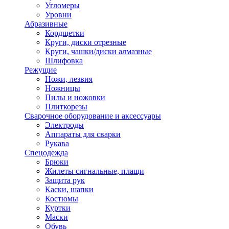
Угломеры
Уровни
Абразивные
Кордщетки
Круги, диски отрезные
Круги, чашки/диски алмазные
Шлифовка
Режущие
Ножи, лезвия
Ножницы
Пилы и ножовки
Плиткорезы
Сварочное оборудование и аксессуары
Электроды
Аппараты для сварки
Рукава
Спецодежда
Брюки
Жилеты сигнальные, плащи
Защита рук
Каски, шапки
Костюмы
Куртки
Маски
Обувь