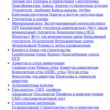
Теплый пол
Патроны и переходники
Светотехника
Трансформаторы
Лампы
Электро-установочные изделия
Удлинители, тройники
Кабель-каналы, трубки
Кабельная продукция
Панели и модули светодиодные
Утеплители и пленки
Минеральная вата
Экструдированный пенополистирол
XPS
Базальтовый утеплитель каменная вата
Джут, пакля
межвенцовый утеплитель
Пенополистирол ПСБ,
Пенопласт
Жгут для межпанельных швов
Напыляемый
утеплитель
Уплотнители
Ветрозащитные плиты
Звукоизоляция
Пленки и ленты изоляционные
Кирпич и блоки для строительства
Газобетонные блоки
Кирпич
Пазогребневые плиты
ПГП
Арматура и сетки армирующие
Сварная сетка
Рабица сетка
Арматура композитная
Композитная сетка
ЦПВС сетка
Другая сетка
Фиксаторы для арматуры
Проволока и держатели
арматуры
Асбоцементные изделия
Гипсокартон, СМЛ, профиля
Аквапанели
Гипсокартон
Профили и комплектующие
СМЛ стекломагнезитовый лист
Строительные материалы
Гидроизоляция2
Строительство стен и перегородок