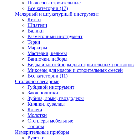
Пылесосы строительные
Все категории (17)
Малярный и штукатурный инструмент
Кисти
Шпатели
Валики
Разметочный инструмент
Терки
Маркеры
Мастерки, кельмы
Ванночки, наборы
Ведра и контейнеры для строительных растворов
Миксеры для красок и строительных смесей
Все категории (11)
Столярно-слесарные
Губцевой инструмент
Заклепочники
Зубила, ломы, гвоздодеры
Киянки, кувалды
Ключи
Молотки
Степлеры мебельные
Топоры
Измерительные приборы
Рулетки