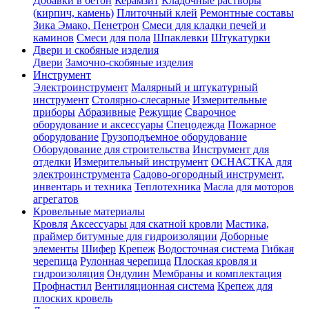
Добавки в бетон
Керамзит
Кладочные растворы
(кирпич, камень)
Плиточный клей
Ремонтные составы
Зика Эмако, Пенетрон
Смеси для кладки печей и
каминов
Смеси для пола
Шпаклевки
Штукатурки
Двери и скобяные изделия
Двери
Замочно-скобяные изделия
Инструмент
Электроинструмент
Малярный и штукатурный
инструмент
Столярно-слесарные
Измерительные
приборы
Абразивные
Режущие
Сварочное
оборудование и аксессуары
Спецодежда
Пожарное
оборудование
Грузоподъемное оборудование
Оборудование для строительства
Инструмент для
отделки
Измерительный инструмент
ОСНАСТКА для
электроинструмента
Садово-огородный инструмент,
инвентарь и техника
Теплотехника
Масла для моторов
агрегатов
Кровельные материалы
Кровля
Аксессуары для скатной кровли
Мастика,
праймер битумные для гидроизоляции
Доборные
элементы
Шифер
Крепеж
Водосточная система
Гибкая
черепица
Рулонная черепица
Плоская кровля и
гидроизоляция
Ондулин
Мембраны и комплектация
Профнастил
Вентиляционная система
Крепеж для
плоских кровель