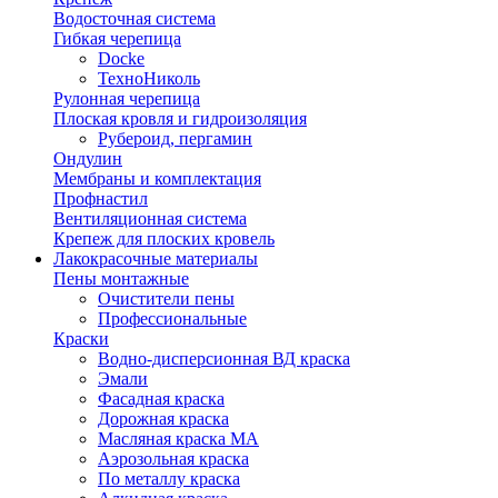
Водосточная система
Гибкая черепица
Docke
ТехноНиколь
Рулонная черепица
Плоская кровля и гидроизоляция
Рубероид, пергамин
Ондулин
Мембраны и комплектация
Профнастил
Вентиляционная система
Крепеж для плоских кровель
Лакокрасочные материалы
Пены монтажные
Очистители пены
Профессиональные
Краски
Водно-дисперсионная ВД краска
Эмали
Фасадная краска
Дорожная краска
Масляная краска МА
Аэрозольная краска
По металлу краска