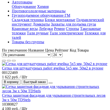
Автотовары
Оборудование
Химия
Противогололедные материалы
Грузоподъемное оборудование ГМ
Складская техника
Блоки монтажные
Гидравлический
инструмент
Домкраты
Захваты для подъема груза
Крановые весы
Лебедки
Ремни
Стропы
Такелажные
тележки
Тали ручные
Тали электрические
Тележки для
талей
Товары без группы
По умолчанию
Название
Цена
Рейтинг
Код Товара
Сетка для штукатурных работ ячейка 5х5 мм, 50м2 в рулоне
00122469
1 622 руб. / Шт
В корзину
Быстрый заказ
Сетка защитная фасадная для укрывания строительных лесов
3м х 50м TDStels
10380827
4 100 руб. / Шт