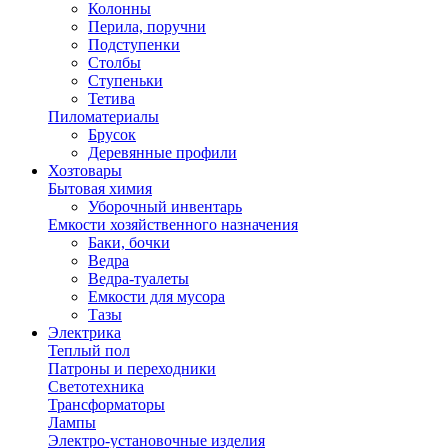
Колонны
Перила, поручни
Подступенки
Столбы
Ступеньки
Тетива
Пиломатериалы
Брусок
Деревянные профили
Хозтовары
Бытовая химия
Уборочный инвентарь
Емкости хозяйственного назначения
Баки, бочки
Ведра
Ведра-туалеты
Емкости для мусора
Тазы
Электрика
Теплый пол
Патроны и переходники
Светотехника
Трансформаторы
Лампы
Электро-установочные изделия