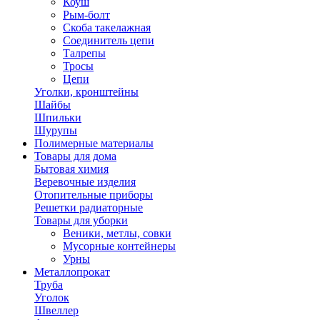
Коуш
Рым-болт
Скоба такелажная
Соединитель цепи
Талрепы
Тросы
Цепи
Уголки, кронштейны
Шайбы
Шпильки
Шурупы
Полимерные материалы
Товары для дома
Бытовая химия
Веревочные изделия
Отопительные приборы
Решетки радиаторные
Товары для уборки
Веники, метлы, совки
Мусорные контейнеры
Урны
Металлопрокат
Труба
Уголок
Швеллер