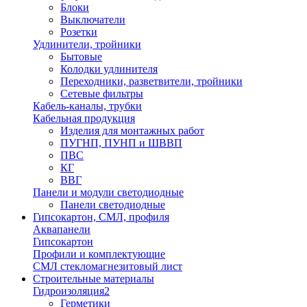
Блоки
Выключатели
Розетки
Удлинители, тройники
Бытовые
Колодки удлинителя
Переходники, разветвители, тройники
Сетевые фильтры
Кабель-каналы, трубки
Кабельная продукция
Изделия для монтажных работ
ПУГНП, ПУНП и ШВВП
ПВС
КГ
ВВГ
Панели и модули светодиодные
Панели светодиодные
Гипсокартон, СМЛ, профиля
Аквапанели
Гипсокартон
Профили и комплектующие
СМЛ стекломагнезитовый лист
Строительные материалы
Гидроизоляция2
Герметики