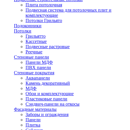
Плита потолочная
Подвесная система для потолочных плит и
комплектующие
Потолки Грильято
Подоконники
Потолки
Грильятто
Кассетные
Подвесные растровые
Реечные
Стеновые панели
Панели МДФ
ПВХ панели
Стеновые покрытия
Аквапанели
Камень декоративный
МДФ
Обои и комплектующие
Пластиковые панели
Сэндвич-панели на откосы
Фасадные материалы
Заборы и ограждения
Панели
Плитка