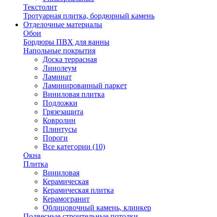
Текстолит
Тротуарная плитка, бордюрный камень
Отделочные материалы
Обои
Бордюры ПВХ для ванны
Напольные покрытия
Доска террасная
Линолеум
Ламинат
Ламинированный паркет
Виниловая плитка
Подложки
Грязезащита
Ковролин
Плинтусы
Пороги
Все категории (10)
Окна
Плитка
Виниловая
Керамическая
Керамическая плитка
Керамогранит
Облицовочный камень, клинкер
Подвесные строительные потолки