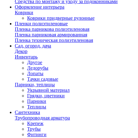
Средства по монтажу и уходу за подоконниками
Оформление интерьера
Коврики
Коврики придверные рулонные
Пленки полиэтиленовые
Пленка парникова полиэтиленовая
Пленка парниковая армированная
Пленка техническая полиэтиленовая
Сад, огород, дача
Декор
Инвентарь
Другое
Ледорубы
Лопаты
Тачки садовые
Парники, теплицы
Укрывной материал
Грядки, цветники
Парники
Теплицы
Сантехника
Трубопроводная арматура
Крепеж
Трубы
Фитинги