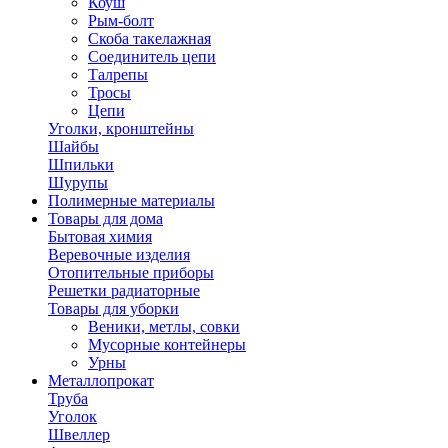
Коуш
Рым-болт
Скоба такелажная
Соединитель цепи
Талрепы
Тросы
Цепи
Уголки, кронштейны
Шайбы
Шпильки
Шурупы
Полимерные материалы
Товары для дома
Бытовая химия
Веревочные изделия
Отопительные приборы
Решетки радиаторные
Товары для уборки
Веники, метлы, совки
Мусорные контейнеры
Урны
Металлопрокат
Труба
Уголок
Швеллер