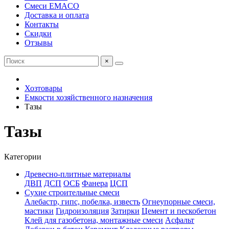
Смеси EMACO
Доставка и оплата
Контакты
Скидки
Отзывы
×
Хозтовары
Емкости хозяйственного назначения
Тазы
Тазы
Категории
Древесно-плитные материалы
ДВП
ДСП
ОСБ
Фанера
ЦСП
Сухие строительные смеси
Алебастр, гипс, побелка, известь
Огнеупорные смеси,
мастики
Гидроизоляция
Затирки
Цемент и пескобетон
Клей для газобетона, монтажные смеси
Асфальт