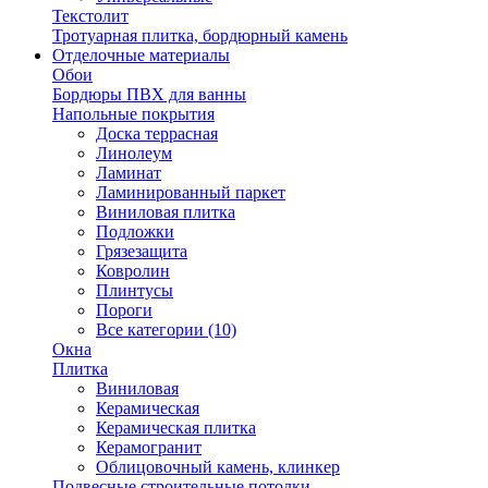
Текстолит
Тротуарная плитка, бордюрный камень
Отделочные материалы
Обои
Бордюры ПВХ для ванны
Напольные покрытия
Доска террасная
Линолеум
Ламинат
Ламинированный паркет
Виниловая плитка
Подложки
Грязезащита
Ковролин
Плинтусы
Пороги
Все категории (10)
Окна
Плитка
Виниловая
Керамическая
Керамическая плитка
Керамогранит
Облицовочный камень, клинкер
Подвесные строительные потолки