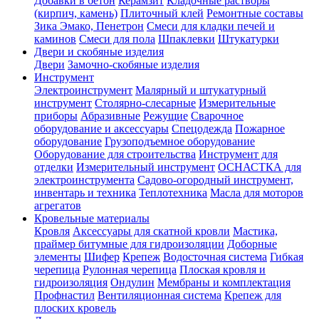
Добавки в бетон
Керамзит
Кладочные растворы
(кирпич, камень)
Плиточный клей
Ремонтные составы
Зика Эмако, Пенетрон
Смеси для кладки печей и
каминов
Смеси для пола
Шпаклевки
Штукатурки
Двери и скобяные изделия
Двери
Замочно-скобяные изделия
Инструмент
Электроинструмент
Малярный и штукатурный
инструмент
Столярно-слесарные
Измерительные
приборы
Абразивные
Режущие
Сварочное
оборудование и аксессуары
Спецодежда
Пожарное
оборудование
Грузоподъемное оборудование
Оборудование для строительства
Инструмент для
отделки
Измерительный инструмент
ОСНАСТКА для
электроинструмента
Садово-огородный инструмент,
инвентарь и техника
Теплотехника
Масла для моторов
агрегатов
Кровельные материалы
Кровля
Аксессуары для скатной кровли
Мастика,
праймер битумные для гидроизоляции
Доборные
элементы
Шифер
Крепеж
Водосточная система
Гибкая
черепица
Рулонная черепица
Плоская кровля и
гидроизоляция
Ондулин
Мембраны и комплектация
Профнастил
Вентиляционная система
Крепеж для
плоских кровель