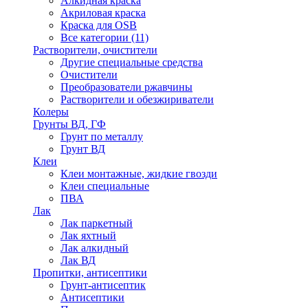
Алкидная краска
Акриловая краска
Краска для OSB
Все категории (11)
Растворители, очистители
Другие специальные средства
Очистители
Преобразователи ржавчины
Растворители и обезжириватели
Колеры
Грунты ВД, ГФ
Грунт по металлу
Грунт ВД
Клеи
Клеи монтажные, жидкие гвозди
Клеи специальные
ПВА
Лак
Лак паркетный
Лак яхтный
Лак алкидный
Лак ВД
Пропитки, антисептики
Грунт-антисептик
Антисептики