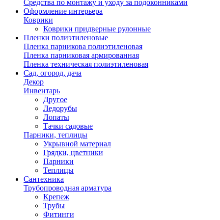
Средства по монтажу и уходу за подоконниками
Оформление интерьера
Коврики
Коврики придверные рулонные
Пленки полиэтиленовые
Пленка парникова полиэтиленовая
Пленка парниковая армированная
Пленка техническая полиэтиленовая
Сад, огород, дача
Декор
Инвентарь
Другое
Ледорубы
Лопаты
Тачки садовые
Парники, теплицы
Укрывной материал
Грядки, цветники
Парники
Теплицы
Сантехника
Трубопроводная арматура
Крепеж
Трубы
Фитинги