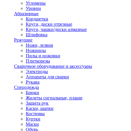
Угломеры
Уровни
Абразивные
Кордщетки
Круги, диски отрезные
Круги, чашки/диски алмазные
Шлифовка
Режущие
Ножи, лезвия
Ножницы
Пилы и ножовки
Плиткорезы
Сварочное оборудование и аксессуары
Электроды
Аппараты для сварки
Рукава
Спецодежда
Брюки
Жилеты сигнальные, плащи
Защита рук
Каски, шапки
Костюмы
Куртки
Маски
Обувь