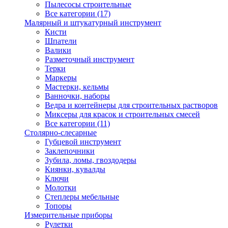
Пылесосы строительные
Все категории (17)
Малярный и штукатурный инструмент
Кисти
Шпатели
Валики
Разметочный инструмент
Терки
Маркеры
Мастерки, кельмы
Ванночки, наборы
Ведра и контейнеры для строительных растворов
Миксеры для красок и строительных смесей
Все категории (11)
Столярно-слесарные
Губцевой инструмент
Заклепочники
Зубила, ломы, гвоздодеры
Киянки, кувалды
Ключи
Молотки
Степлеры мебельные
Топоры
Измерительные приборы
Рулетки