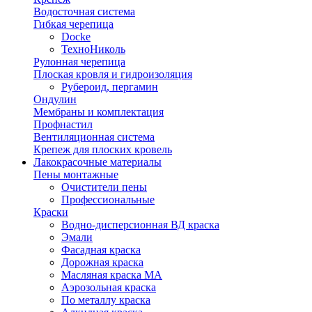
Водосточная система
Гибкая черепица
Docke
ТехноНиколь
Рулонная черепица
Плоская кровля и гидроизоляция
Рубероид, пергамин
Ондулин
Мембраны и комплектация
Профнастил
Вентиляционная система
Крепеж для плоских кровель
Лакокрасочные материалы
Пены монтажные
Очистители пены
Профессиональные
Краски
Водно-дисперсионная ВД краска
Эмали
Фасадная краска
Дорожная краска
Масляная краска МА
Аэрозольная краска
По металлу краска