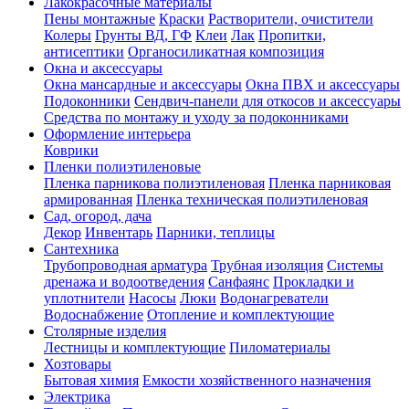
Лакокрасочные материалы
Пены монтажные
Краски
Растворители, очистители
Колеры
Грунты ВД, ГФ
Клеи
Лак
Пропитки,
антисептики
Органосиликатная композиция
Окна и аксессуары
Окна мансардные и аксессуары
Окна ПВХ и аксессуары
Подоконники
Сендвич-панели для откосов и аксессуары
Средства по монтажу и уходу за подоконниками
Оформление интерьера
Коврики
Пленки полиэтиленовые
Пленка парникова полиэтиленовая
Пленка парниковая
армированная
Пленка техническая полиэтиленовая
Сад, огород, дача
Декор
Инвентарь
Парники, теплицы
Сантехника
Трубопроводная арматура
Трубная изоляция
Системы
дренажа и водоотведения
Санфаянс
Прокладки и
уплотнители
Насосы
Люки
Водонагреватели
Водоснабжение
Отопление и комплектующие
Столярные изделия
Лестницы и комплектующие
Пиломатериалы
Хозтовары
Бытовая химия
Емкости хозяйственного назначения
Электрика