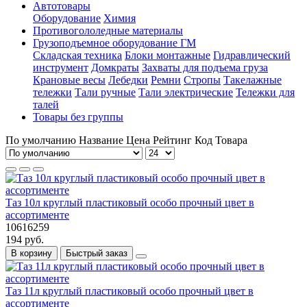
Автотовары
Оборудование
Химия
Противогололедные материалы
Грузоподъемное оборудование ГМ
Складская техника
Блоки монтажные
Гидравлический
инструмент
Домкраты
Захваты для подъема груза
Крановые весы
Лебедки
Ремни
Стропы
Такелажные
тележки
Тали ручные
Тали электрические
Тележки для
талей
Товары без группы
По умолчанию
Название
Цена
Рейтинг
Код Товара
Таз 10л круглый пластиковый особо прочный цвет в
ассортименте
10616259
194 руб.
В корзину
Быстрый заказ
Таз 11л круглый пластиковый особо прочный цвет в
ассортименте