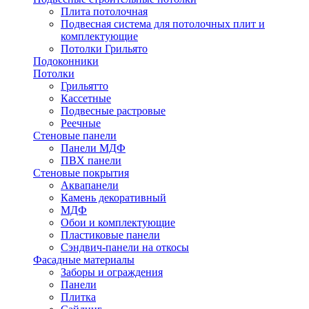
Плита потолочная
Подвесная система для потолочных плит и
комплектующие
Потолки Грильято
Подоконники
Потолки
Грильятто
Кассетные
Подвесные растровые
Реечные
Стеновые панели
Панели МДФ
ПВХ панели
Стеновые покрытия
Аквапанели
Камень декоративный
МДФ
Обои и комплектующие
Пластиковые панели
Сэндвич-панели на откосы
Фасадные материалы
Заборы и ограждения
Панели
Плитка