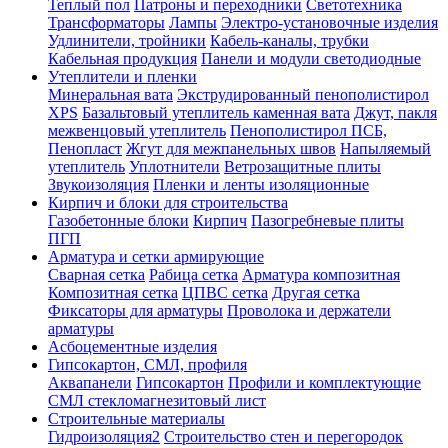
Теплый пол
Патроны и переходники
Светотехника
Трансформаторы
Лампы
Электро-установочные изделия
Удлинители, тройники
Кабель-каналы, трубки
Кабельная продукция
Панели и модули светодиодные
Утеплители и пленки
Минеральная вата
Экструдированный пенополистирол
XPS
Базальтовый утеплитель каменная вата
Джут, пакля
межвенцовый утеплитель
Пенополистирол ПСБ,
Пенопласт
Жгут для межпанельных швов
Напыляемый
утеплитель
Уплотнители
Ветрозащитные плиты
Звукоизоляция
Пленки и ленты изоляционные
Кирпич и блоки для строительства
Газобетонные блоки
Кирпич
Пазогребневые плиты
ПГП
Арматура и сетки армирующие
Сварная сетка
Рабица сетка
Арматура композитная
Композитная сетка
ЦПВС сетка
Другая сетка
Фиксаторы для арматуры
Проволока и держатели
арматуры
Асбоцементные изделия
Гипсокартон, СМЛ, профиля
Аквапанели
Гипсокартон
Профили и комплектующие
СМЛ стекломагнезитовый лист
Строительные материалы
Гидроизоляция2
Строительство стен и перегородок