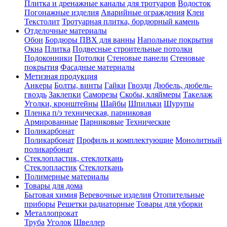
Плитка и дренажные каналы для тротуаров
Водосток
Погонажные изделия
Аварийные ограждения
Клеи
Текстолит
Тротуарная плитка, бордюрный камень
Отделочные материалы
Обои
Бордюры ПВХ для ванны
Напольные покрытия
Окна
Плитка
Подвесные строительные потолки
Подоконники
Потолки
Стеновые панели
Стеновые
покрытия
Фасадные материалы
Метизная продукция
Анкеры
Болты, винты
Гайки
Гвозди
Дюбель, дюбель-
гвоздь
Заклепки
Саморезы
Скобы, кляймеры
Такелаж
Уголки, кронштейны
Шайбы
Шпильки
Шурупы
Пленка п/э техническая, парниковая
Армированные
Парниковые
Технические
Поликарбонат
Поликарбонат
Профиль и комплектующие
Монолитный
поликарбонат
Стеклопластик, стеклоткань
Стеклопластик
Стеклоткань
Полимерные материалы
Товары для дома
Бытовая химия
Веревочные изделия
Отопительные
приборы
Решетки радиаторные
Товары для уборки
Металлопрокат
Труба
Уголок
Швеллер