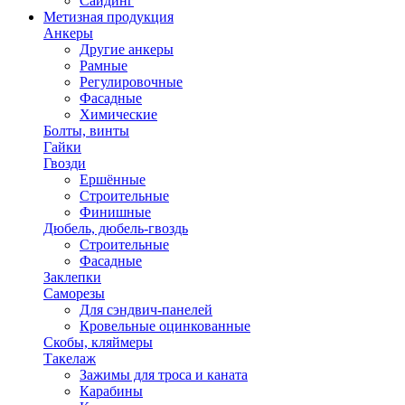
Сайдинг
Метизная продукция
Анкеры
Другие анкеры
Рамные
Регулировочные
Фасадные
Химические
Болты, винты
Гайки
Гвозди
Ершённые
Строительные
Финишные
Дюбель, дюбель-гвоздь
Строительные
Фасадные
Заклепки
Саморезы
Для сэндвич-панелей
Кровельные оцинкованные
Скобы, кляймеры
Такелаж
Зажимы для троса и каната
Карабины