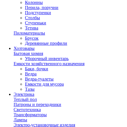
Колонны
Перила, поручни
Подступенки
Столбы
Ступеньки
Тетива
Пиломатериалы
Брусок
Деревянные профили
Хозтовары
Бытовая химия
Уборочный инвентарь
Емкости хозяйственного назначения
Баки, бочки
Ведра
Ведра-туалеты
Емкости для мусора
Тазы
Электрика
Теплый пол
Патроны и переходники
Светотехника
Трансформаторы
Лампы
Электро-установочные изделия