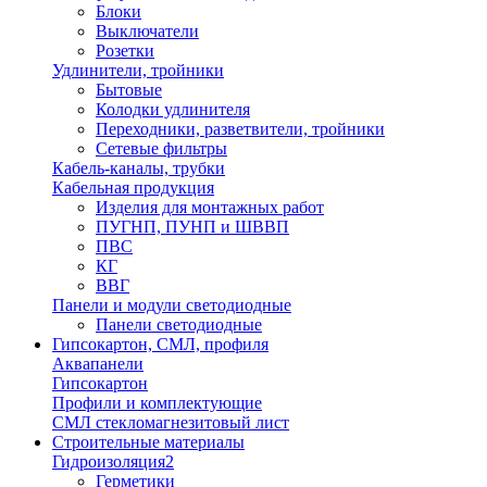
Блоки
Выключатели
Розетки
Удлинители, тройники
Бытовые
Колодки удлинителя
Переходники, разветвители, тройники
Сетевые фильтры
Кабель-каналы, трубки
Кабельная продукция
Изделия для монтажных работ
ПУГНП, ПУНП и ШВВП
ПВС
КГ
ВВГ
Панели и модули светодиодные
Панели светодиодные
Гипсокартон, СМЛ, профиля
Аквапанели
Гипсокартон
Профили и комплектующие
СМЛ стекломагнезитовый лист
Строительные материалы
Гидроизоляция2
Герметики