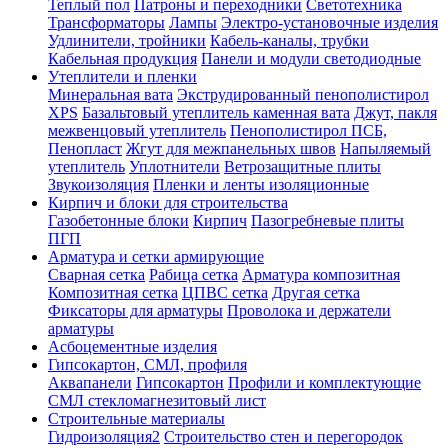
Теплый пол
Патроны и переходники
Светотехника
Трансформаторы
Лампы
Электро-установочные изделия
Удлинители, тройники
Кабель-каналы, трубки
Кабельная продукция
Панели и модули светодиодные
Утеплители и пленки
Минеральная вата
Экструдированный пенополистирол
XPS
Базальтовый утеплитель каменная вата
Джут, пакля
межвенцовый утеплитель
Пенополистирол ПСБ,
Пенопласт
Жгут для межпанельных швов
Напыляемый
утеплитель
Уплотнители
Ветрозащитные плиты
Звукоизоляция
Пленки и ленты изоляционные
Кирпич и блоки для строительства
Газобетонные блоки
Кирпич
Пазогребневые плиты
ПГП
Арматура и сетки армирующие
Сварная сетка
Рабица сетка
Арматура композитная
Композитная сетка
ЦПВС сетка
Другая сетка
Фиксаторы для арматуры
Проволока и держатели
арматуры
Асбоцементные изделия
Гипсокартон, СМЛ, профиля
Аквапанели
Гипсокартон
Профили и комплектующие
СМЛ стекломагнезитовый лист
Строительные материалы
Гидроизоляция2
Строительство стен и перегородок