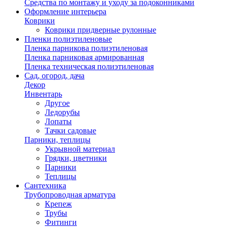
Средства по монтажу и уходу за подоконниками
Оформление интерьера
Коврики
Коврики придверные рулонные
Пленки полиэтиленовые
Пленка парникова полиэтиленовая
Пленка парниковая армированная
Пленка техническая полиэтиленовая
Сад, огород, дача
Декор
Инвентарь
Другое
Ледорубы
Лопаты
Тачки садовые
Парники, теплицы
Укрывной материал
Грядки, цветники
Парники
Теплицы
Сантехника
Трубопроводная арматура
Крепеж
Трубы
Фитинги