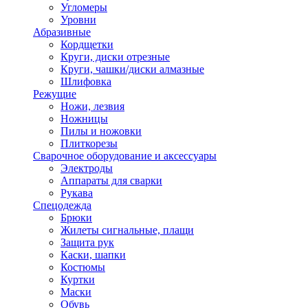
Угломеры
Уровни
Абразивные
Кордщетки
Круги, диски отрезные
Круги, чашки/диски алмазные
Шлифовка
Режущие
Ножи, лезвия
Ножницы
Пилы и ножовки
Плиткорезы
Сварочное оборудование и аксессуары
Электроды
Аппараты для сварки
Рукава
Спецодежда
Брюки
Жилеты сигнальные, плащи
Защита рук
Каски, шапки
Костюмы
Куртки
Маски
Обувь