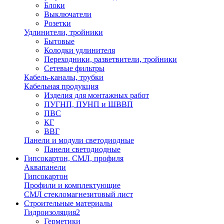
Блоки
Выключатели
Розетки
Удлинители, тройники
Бытовые
Колодки удлинителя
Переходники, разветвители, тройники
Сетевые фильтры
Кабель-каналы, трубки
Кабельная продукция
Изделия для монтажных работ
ПУГНП, ПУНП и ШВВП
ПВС
КГ
ВВГ
Панели и модули светодиодные
Панели светодиодные
Гипсокартон, СМЛ, профиля
Аквапанели
Гипсокартон
Профили и комплектующие
СМЛ стекломагнезитовый лист
Строительные материалы
Гидроизоляция2
Герметики