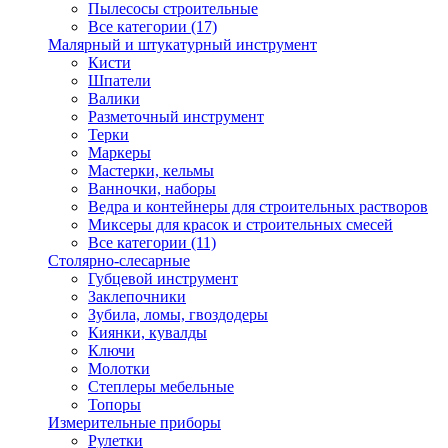
Пылесосы строительные
Все категории (17)
Малярный и штукатурный инструмент
Кисти
Шпатели
Валики
Разметочный инструмент
Терки
Маркеры
Мастерки, кельмы
Ванночки, наборы
Ведра и контейнеры для строительных растворов
Миксеры для красок и строительных смесей
Все категории (11)
Столярно-слесарные
Губцевой инструмент
Заклепочники
Зубила, ломы, гвоздодеры
Киянки, кувалды
Ключи
Молотки
Степлеры мебельные
Топоры
Измерительные приборы
Рулетки