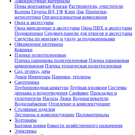
Лакокрасочные материалы
Пены монтажные
Краски
Растворители, очистители
Колеры
Грунты ВД, ГФ
Клеи
Лак
Пропитки,
антисептики
Органосиликатная композиция
Окна и аксессуары
Окна мансардные и аксессуары
Окна ПВХ и аксессуары
Подоконники
Сендвич-панели для откосов и аксессуары
Средства по монтажу и уходу за подоконниками
Оформление интерьера
Коврики
Пленки полиэтиленовые
Пленка парникова полиэтиленовая
Пленка парниковая
армированная
Пленка техническая полиэтиленовая
Сад, огород, дача
Декор
Инвентарь
Парники, теплицы
Сантехника
Трубопроводная арматура
Трубная изоляция
Системы
дренажа и водоотведения
Санфаянс
Прокладки и
уплотнители
Насосы
Люки
Водонагреватели
Водоснабжение
Отопление и комплектующие
Столярные изделия
Лестницы и комплектующие
Пиломатериалы
Хозтовары
Бытовая химия
Емкости хозяйственного назначения
Электрика