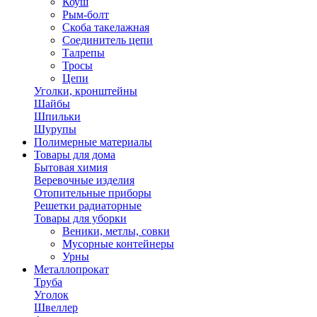
Коуш
Рым-болт
Скоба такелажная
Соединитель цепи
Талрепы
Тросы
Цепи
Уголки, кронштейны
Шайбы
Шпильки
Шурупы
Полимерные материалы
Товары для дома
Бытовая химия
Веревочные изделия
Отопительные приборы
Решетки радиаторные
Товары для уборки
Веники, метлы, совки
Мусорные контейнеры
Урны
Металлопрокат
Труба
Уголок
Швеллер