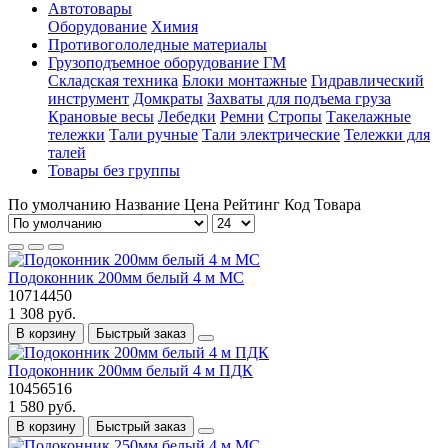
Автотовары
Оборудование
Химия
Противогололедные материалы
Грузоподъемное оборудование ГМ
Складская техника
Блоки монтажные
Гидравлический
инструмент
Домкраты
Захваты для подъема груза
Крановые весы
Лебедки
Ремни
Стропы
Такелажные
тележки
Тали ручные
Тали электрические
Тележки для
талей
Товары без группы
По умолчанию
Название
Цена
Рейтинг
Код Товара
Подоконник 200мм белый 4 м МС
10714450
1 308 руб.
В корзину
Быстрый заказ
Подоконник 200мм белый 4 м ПДК
10456516
1 580 руб.
В корзину
Быстрый заказ