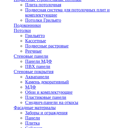
Плита потолочная
Подвесная система для потолочных плит и
комплектующие
Потолки Грильято
Подоконники
Потолки
Грильятто
Кассетные
Подвесные растровые
Реечные
Стеновые панели
Панели МДФ
ПВХ панели
Стеновые покрытия
Аквапанели
Камень декоративный
МДФ
Обои и комплектующие
Пластиковые панели
Сэндвич-панели на откосы
Фасадные материалы
Заборы и ограждения
Панели
Плитка