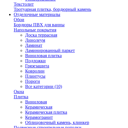
Текстолит
Тротуарная плитка, бордюрный камень
Отделочные материалы
Обои
Бордюры ПВХ для ванны
Напольные покрытия
Доска террасная
Линолеум
Ламинат
Ламинированный паркет
Виниловая плитка
Подложки
Грязезащита
Ковролин
Плинтусы
Пороги
Все категории (10)
Окна
Плитка
Виниловая
Керамическая
Керамическая плитка
Керамогранит
Облицовочный камень, клинкер
Подвесные строительные потолки