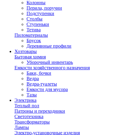
Колонны
Перила, поручни
Подступенки
Столбы
Ступеньки
Тетива
Пиломатериалы
Брусок
Деревянные профили
Хозтовары
Бытовая химия
Уборочный инвентарь
Емкости хозяйственного назначения
Баки, бочки
Ведра
Ведра-туалеты
Емкости для мусора
Тазы
Электрика
Теплый пол
Патроны и переходники
Светотехника
Трансформаторы
Лампы
Электро-установочные изделия