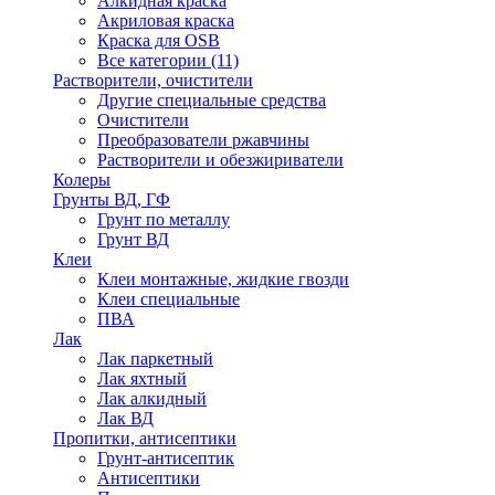
Алкидная краска
Акриловая краска
Краска для OSB
Все категории (11)
Растворители, очистители
Другие специальные средства
Очистители
Преобразователи ржавчины
Растворители и обезжириватели
Колеры
Грунты ВД, ГФ
Грунт по металлу
Грунт ВД
Клеи
Клеи монтажные, жидкие гвозди
Клеи специальные
ПВА
Лак
Лак паркетный
Лак яхтный
Лак алкидный
Лак ВД
Пропитки, антисептики
Грунт-антисептик
Антисептики