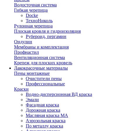
Водосточная система
Гибкая черепица
Docke
ТехноНиколь
Рулонная черепица
Плоская кровля и гидроизоляция
Рубероид, пергамин
Ондулин
Мембраны и комплектация
Профнастил
Вентиляционная система
Крепеж для плоских кровель
Лакокрасочные материалы
Пены монтажные
Очистители пены
Профессиональные
Краски
Водно-дисперсионная ВД краска
Эмали
Фасадная краска
Дорожная краска
Масляная краска МА
Аэрозольная краска
По металлу краска