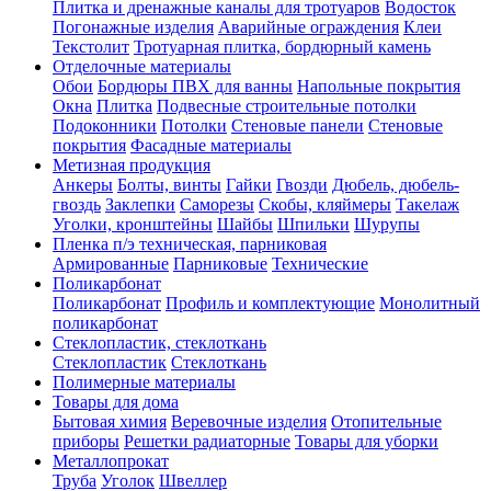
Плитка и дренажные каналы для тротуаров
Водосток
Погонажные изделия
Аварийные ограждения
Клеи
Текстолит
Тротуарная плитка, бордюрный камень
Отделочные материалы
Обои
Бордюры ПВХ для ванны
Напольные покрытия
Окна
Плитка
Подвесные строительные потолки
Подоконники
Потолки
Стеновые панели
Стеновые
покрытия
Фасадные материалы
Метизная продукция
Анкеры
Болты, винты
Гайки
Гвозди
Дюбель, дюбель-
гвоздь
Заклепки
Саморезы
Скобы, кляймеры
Такелаж
Уголки, кронштейны
Шайбы
Шпильки
Шурупы
Пленка п/э техническая, парниковая
Армированные
Парниковые
Технические
Поликарбонат
Поликарбонат
Профиль и комплектующие
Монолитный
поликарбонат
Стеклопластик, стеклоткань
Стеклопластик
Стеклоткань
Полимерные материалы
Товары для дома
Бытовая химия
Веревочные изделия
Отопительные
приборы
Решетки радиаторные
Товары для уборки
Металлопрокат
Труба
Уголок
Швеллер