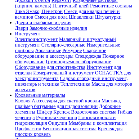
Добавки в бетон
Керамзит
Кладочные растворы
(кирпич, камень)
Плиточный клей
Ремонтные составы
Зика Эмако, Пенетрон
Смеси для кладки печей и
каминов
Смеси для пола
Шпаклевки
Штукатурки
Двери и скобяные изделия
Двери
Замочно-скобяные изделия
Инструмент
Электроинструмент
Малярный и штукатурный
инструмент
Столярно-слесарные
Измерительные
приборы
Абразивные
Режущие
Сварочное
оборудование и аксессуары
Спецодежда
Пожарное
оборудование
Грузоподъемное оборудование
Оборудование для строительства
Инструмент для
отделки
Измерительный инструмент
ОСНАСТКА для
электроинструмента
Садово-огородный инструмент,
инвентарь и техника
Теплотехника
Масла для моторов
агрегатов
Кровельные материалы
Кровля
Аксессуары для скатной кровли
Мастика,
праймер битумные для гидроизоляции
Доборные
элементы
Шифер
Крепеж
Водосточная система
Гибкая
черепица
Рулонная черепица
Плоская кровля и
гидроизоляция
Ондулин
Мембраны и комплектация
Профнастил
Вентиляционная система
Крепеж для
плоских кровель