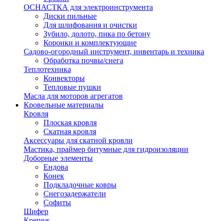
ОСНАСТКА для электроинструмента
Диски пильные
Для шлифования и очистки
Зубило, долото, пика по бетону
Коронки и комплектующие
Садово-огородный инструмент, инвентарь и техника
Обработка почвы/снега
Теплотехника
Конвекторы
Тепловые пушки
Масла для моторов агрегатов
Кровельные материалы
Кровля
Плоская кровля
Скатная кровля
Аксессуары для скатной кровли
Мастика, праймер битумные для гидроизоляции
Доборные элементы
Ендова
Конек
Подкладочные ковры
Снегозадержатели
Софиты
Шифер
Крепеж