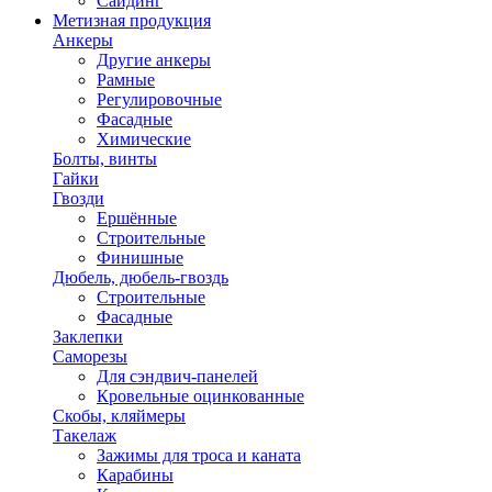
Сайдинг
Метизная продукция
Анкеры
Другие анкеры
Рамные
Регулировочные
Фасадные
Химические
Болты, винты
Гайки
Гвозди
Ершённые
Строительные
Финишные
Дюбель, дюбель-гвоздь
Строительные
Фасадные
Заклепки
Саморезы
Для сэндвич-панелей
Кровельные оцинкованные
Скобы, кляймеры
Такелаж
Зажимы для троса и каната
Карабины