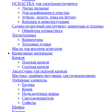
ОСНАСТКА для электроинструмента
Диски пильные
Для шлифования и очистки
Зубило, долото, пика по бетону
Коронки и комплектующие
Садово-огородный инструмент, инвентарь и техника
Обработка почвы/снега
Теплотехника
Конвекторы
Тепловые пушки
Масла для моторов агрегатов
Кровельные материалы
Кровля
Плоская кровля
Скатная кровля
Аксессуары для скатной кровли
Мастика, праймер битумные для гидроизоляции
Доборные элементы
Ендова
Конек
Подкладочные ковры
Снегозадержатели
Софиты
Шифер
Крепеж