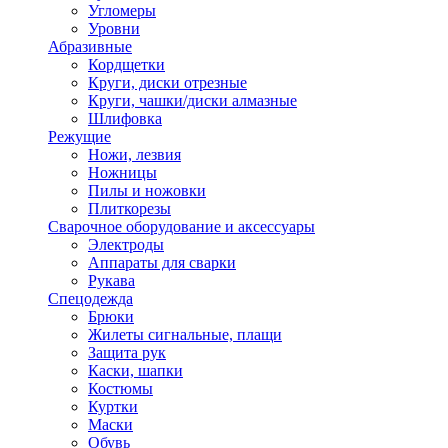
Угломеры
Уровни
Абразивные
Кордщетки
Круги, диски отрезные
Круги, чашки/диски алмазные
Шлифовка
Режущие
Ножи, лезвия
Ножницы
Пилы и ножовки
Плиткорезы
Сварочное оборудование и аксессуары
Электроды
Аппараты для сварки
Рукава
Спецодежда
Брюки
Жилеты сигнальные, плащи
Защита рук
Каски, шапки
Костюмы
Куртки
Маски
Обувь