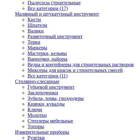
Пылесосы строительные
Все категории (17)
Малярный и штукатурный инструмент
Кисти
Шпатели
Валики
Разметочный инструмент
Терки
Маркеры
Мастерки, кельмы
Ванночки, наборы
Ведра и контейнеры для строительных растворов
Миксеры для красок и строительных смесей
Все категории (11)
Столярно-слесарные
Губцевой инструмент
Заклепочники
Зубила, ломы, гвоздодеры
Киянки, кувалды
Ключи
Молотки
Степлеры мебельные
Топоры
Измерительные приборы
Рулетки