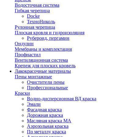
Водосточная система
Гибкая черепица
Docke
ТехноНиколь
Рулонная черепица
Плоская кровля и гидроизоляция
Рубероид, пергамин
Ондулин
Мембраны и комплектация
Профнастил
Вентиляционная система
Крепеж для плоских кровель
Лакокрасочные материалы
Пены монтажные
Очистители пены
Профессиональные
Краски
Водно-дисперсионная ВД краска
Эмали
Фасадная краска
Дорожная краска
Масляная краска МА
Аэрозольная краска
По металлу краска