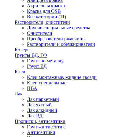
Алкидная краска
Акриловая краска
Краска для OSB
Все категории (11)
Растворители, очистители
Другие специальные средства
Очистители
Преобразователи ржавчины
Растворители и обезжириватели
Колеры
Грунты ВД, ГФ
Грунт по металлу
Грунт ВД
Клеи
Клеи монтажные, жидкие гвозди
Клеи специальные
ПВА
Лак
Лак паркетный
Лак яхтный
Лак алкидный
Лак ВД
Пропитки, антисептики
Грунт-антисептик
Антисептики