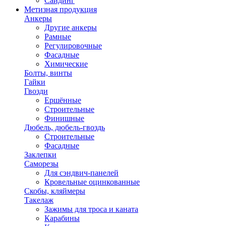
Сайдинг
Метизная продукция
Анкеры
Другие анкеры
Рамные
Регулировочные
Фасадные
Химические
Болты, винты
Гайки
Гвозди
Ершённые
Строительные
Финишные
Дюбель, дюбель-гвоздь
Строительные
Фасадные
Заклепки
Саморезы
Для сэндвич-панелей
Кровельные оцинкованные
Скобы, кляймеры
Такелаж
Зажимы для троса и каната
Карабины