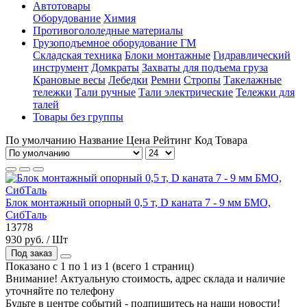
Автотовары
Оборудование
Химия
Противогололедные материалы
Грузоподъемное оборудование ГМ
Складская техника
Блоки монтажные
Гидравлический
инструмент
Домкраты
Захваты для подъема груза
Крановые весы
Лебедки
Ремни
Стропы
Такелажные
тележки
Тали ручные
Тали электрические
Тележки для
талей
Товары без группы
По умолчанию
Название
Цена
Рейтинг
Код Товара
Блок монтажный опорный 0,5 т, D каната 7 - 9 мм БМО,
СибТаль
13778
930 руб. / Шт
Под заказ
Показано с 1 по 1 из 1 (всего 1 страниц)
Внимание! Актуальную стоимость, адрес склада и наличие
уточняйте по телефону
Будьте в центре событий - подпишитесь на наши новости!