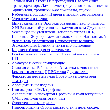
Теплый пол
Патроны и переходники
Светотехника
Трансформаторы
Лампы
Электро-установочные изделия
Удлинители, тройники
Кабель-каналы, трубки
Кабельная продукция
Панели и модули светодиодные
Утеплители и пленки
Минеральная вата
Экструдированный пенополистирол
XPS
Базальтовый утеплитель каменная вата
Джут, пакля
межвенцовый утеплитель
Пенополистирол ПСБ,
Пенопласт
Жгут для межпанельных швов
Напыляемый
утеплитель
Уплотнители
Ветрозащитные плиты
Звукоизоляция
Пленки и ленты изоляционные
Кирпич и блоки для строительства
Газобетонные блоки
Кирпич
Пазогребневые плиты
ПГП
Арматура и сетки армирующие
Сварная сетка
Рабица сетка
Арматура композитная
Композитная сетка
ЦПВС сетка
Другая сетка
Фиксаторы для арматуры
Проволока и держатели
арматуры
Асбоцементные изделия
Гипсокартон, СМЛ, профиля
Аквапанели
Гипсокартон
Профили и комплектующие
СМЛ стекломагнезитовый лист
Строительные материалы
Гидроизоляция2
Строительство стен и перегородок