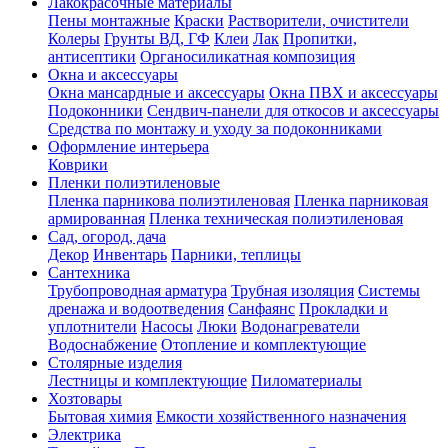
Лакокрасочные материалы
Пены монтажные
Краски
Растворители, очистители
Колеры
Грунты ВД, ГФ
Клеи
Лак
Пропитки,
антисептики
Органосиликатная композиция
Окна и аксессуары
Окна мансардные и аксессуары
Окна ПВХ и аксессуары
Подоконники
Сендвич-панели для откосов и аксессуары
Средства по монтажу и уходу за подоконниками
Оформление интерьера
Коврики
Пленки полиэтиленовые
Пленка парникова полиэтиленовая
Пленка парниковая
армированная
Пленка техническая полиэтиленовая
Сад, огород, дача
Декор
Инвентарь
Парники, теплицы
Сантехника
Трубопроводная арматура
Трубная изоляция
Системы
дренажа и водоотведения
Санфаянс
Прокладки и
уплотнители
Насосы
Люки
Водонагреватели
Водоснабжение
Отопление и комплектующие
Столярные изделия
Лестницы и комплектующие
Пиломатериалы
Хозтовары
Бытовая химия
Емкости хозяйственного назначения
Электрика