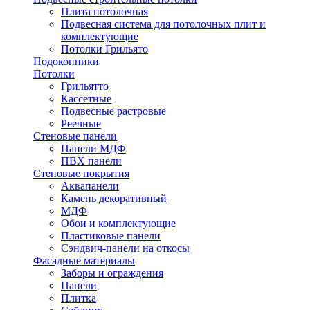
Плита потолочная
Подвесная система для потолочных плит и
комплектующие
Потолки Грильято
Подоконники
Потолки
Грильятто
Кассетные
Подвесные растровые
Реечные
Стеновые панели
Панели МДФ
ПВХ панели
Стеновые покрытия
Аквапанели
Камень декоративный
МДФ
Обои и комплектующие
Пластиковые панели
Сэндвич-панели на откосы
Фасадные материалы
Заборы и ограждения
Панели
Плитка