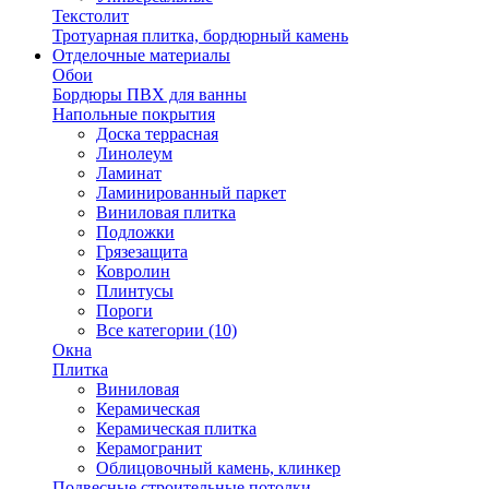
Текстолит
Тротуарная плитка, бордюрный камень
Отделочные материалы
Обои
Бордюры ПВХ для ванны
Напольные покрытия
Доска террасная
Линолеум
Ламинат
Ламинированный паркет
Виниловая плитка
Подложки
Грязезащита
Ковролин
Плинтусы
Пороги
Все категории (10)
Окна
Плитка
Виниловая
Керамическая
Керамическая плитка
Керамогранит
Облицовочный камень, клинкер
Подвесные строительные потолки