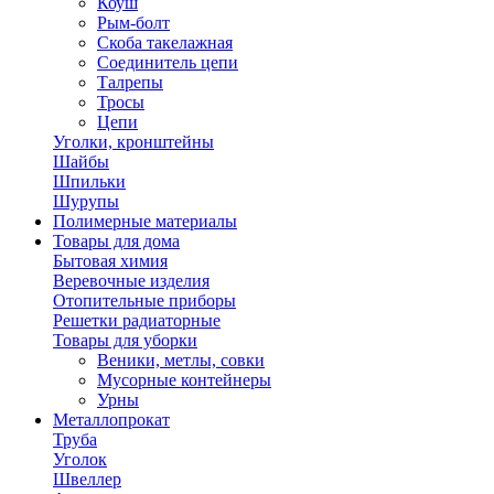
Коуш
Рым-болт
Скоба такелажная
Соединитель цепи
Талрепы
Тросы
Цепи
Уголки, кронштейны
Шайбы
Шпильки
Шурупы
Полимерные материалы
Товары для дома
Бытовая химия
Веревочные изделия
Отопительные приборы
Решетки радиаторные
Товары для уборки
Веники, метлы, совки
Мусорные контейнеры
Урны
Металлопрокат
Труба
Уголок
Швеллер