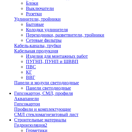
Блоки
Выключатели
Розетки
Удлинители, тройники
Бытовые
Колодки удлинителя
Переходники, разветвители, тройники
Сетевые фильтры
Кабель-каналы, трубки
Кабельная продукция
Изделия для монтажных работ
ПУГНП, ПУНП и ШВВП
ПВС
КГ
ВВГ
Панели и модули светодиодные
Панели светодиодные
Гипсокартон, СМЛ, профиля
Аквапанели
Гипсокартон
Профили и комплектующие
СМЛ стекломагнезитовый лист
Строительные материалы
Гидроизоляция2
Герметики