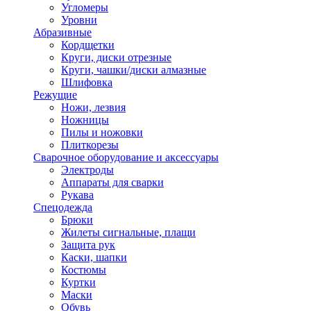
Угломеры
Уровни
Абразивные
Кордщетки
Круги, диски отрезные
Круги, чашки/диски алмазные
Шлифовка
Режущие
Ножи, лезвия
Ножницы
Пилы и ножовки
Плиткорезы
Сварочное оборудование и аксессуары
Электроды
Аппараты для сварки
Рукава
Спецодежда
Брюки
Жилеты сигнальные, плащи
Защита рук
Каски, шапки
Костюмы
Куртки
Маски
Обувь