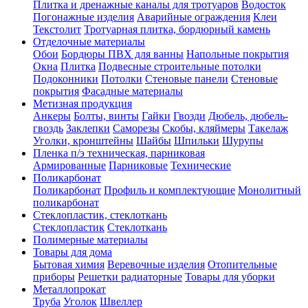
Плитка и дренажные каналы для тротуаров
Водосток
Погонажные изделия
Аварийные ограждения
Клеи
Текстолит
Тротуарная плитка, бордюрный камень
Отделочные материалы
Обои
Бордюры ПВХ для ванны
Напольные покрытия
Окна
Плитка
Подвесные строительные потолки
Подоконники
Потолки
Стеновые панели
Стеновые
покрытия
Фасадные материалы
Метизная продукция
Анкеры
Болты, винты
Гайки
Гвозди
Дюбель, дюбель-
гвоздь
Заклепки
Саморезы
Скобы, кляймеры
Такелаж
Уголки, кронштейны
Шайбы
Шпильки
Шурупы
Пленка п/э техническая, парниковая
Армированные
Парниковые
Технические
Поликарбонат
Поликарбонат
Профиль и комплектующие
Монолитный
поликарбонат
Стеклопластик, стеклоткань
Стеклопластик
Стеклоткань
Полимерные материалы
Товары для дома
Бытовая химия
Веревочные изделия
Отопительные
приборы
Решетки радиаторные
Товары для уборки
Металлопрокат
Труба
Уголок
Швеллер