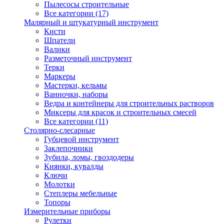
Пылесосы строительные
Все категории (17)
Малярный и штукатурный инструмент
Кисти
Шпатели
Валики
Разметочный инструмент
Терки
Маркеры
Мастерки, кельмы
Ванночки, наборы
Ведра и контейнеры для строительных растворов
Миксеры для красок и строительных смесей
Все категории (11)
Столярно-слесарные
Губцевой инструмент
Заклепочники
Зубила, ломы, гвоздодеры
Киянки, кувалды
Ключи
Молотки
Степлеры мебельные
Топоры
Измерительные приборы
Рулетки