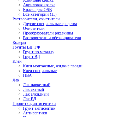
Алкидная краска
Акриловая краска
Краска для OSB
Все категории (11)
Растворители, очистители
Другие специальные средства
Очистители
Преобразователи ржавчины
Растворители и обезжириватели
Колеры
Грунты ВД, ГФ
Грунт по металлу
Грунт ВД
Клеи
Клеи монтажные, жидкие гвозди
Клеи специальные
ПВА
Лак
Лак паркетный
Лак яхтный
Лак алкидный
Лак ВД
Пропитки, антисептики
Грунт-антисептик
Антисептики