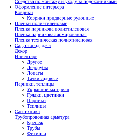
Средства по монтажу и уходу за подоконниками
Оформление интерьера
Коврики
Коврики придверные рулонные
Пленки полиэтиленовые
Пленка парникова полиэтиленовая
Пленка парниковая армированная
Пленка техническая полиэтиленовая
Сад, огород, дача
Декор
Инвентарь
Другое
Ледорубы
Лопаты
Тачки садовые
Парники, теплицы
Укрывной материал
Грядки, цветники
Парники
Теплицы
Сантехника
Трубопроводная арматура
Крепеж
Трубы
Фитинги