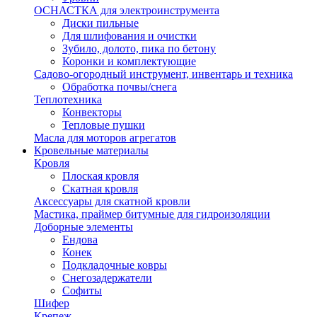
ОСНАСТКА для электроинструмента
Диски пильные
Для шлифования и очистки
Зубило, долото, пика по бетону
Коронки и комплектующие
Садово-огородный инструмент, инвентарь и техника
Обработка почвы/снега
Теплотехника
Конвекторы
Тепловые пушки
Масла для моторов агрегатов
Кровельные материалы
Кровля
Плоская кровля
Скатная кровля
Аксессуары для скатной кровли
Мастика, праймер битумные для гидроизоляции
Доборные элементы
Ендова
Конек
Подкладочные ковры
Снегозадержатели
Софиты
Шифер
Крепеж