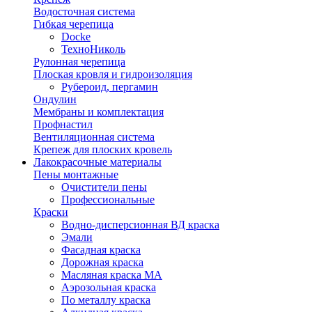
Водосточная система
Гибкая черепица
Docke
ТехноНиколь
Рулонная черепица
Плоская кровля и гидроизоляция
Рубероид, пергамин
Ондулин
Мембраны и комплектация
Профнастил
Вентиляционная система
Крепеж для плоских кровель
Лакокрасочные материалы
Пены монтажные
Очистители пены
Профессиональные
Краски
Водно-дисперсионная ВД краска
Эмали
Фасадная краска
Дорожная краска
Масляная краска МА
Аэрозольная краска
По металлу краска