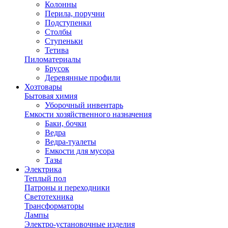
Колонны
Перила, поручни
Подступенки
Столбы
Ступеньки
Тетива
Пиломатериалы
Брусок
Деревянные профили
Хозтовары
Бытовая химия
Уборочный инвентарь
Емкости хозяйственного назначения
Баки, бочки
Ведра
Ведра-туалеты
Емкости для мусора
Тазы
Электрика
Теплый пол
Патроны и переходники
Светотехника
Трансформаторы
Лампы
Электро-установочные изделия