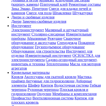
Добавки в бетон
Керамзит
Кладочные растворы
(кирпич, камень)
Плиточный клей
Ремонтные составы
Зика Эмако, Пенетрон
Смеси для кладки печей и
каминов
Смеси для пола
Шпаклевки
Штукатурки
Двери и скобяные изделия
Двери
Замочно-скобяные изделия
Инструмент
Электроинструмент
Малярный и штукатурный
инструмент
Столярно-слесарные
Измерительные
приборы
Абразивные
Режущие
Сварочное
оборудование и аксессуары
Спецодежда
Пожарное
оборудование
Грузоподъемное оборудование
Оборудование для строительства
Инструмент для
отделки
Измерительный инструмент
ОСНАСТКА для
электроинструмента
Садово-огородный инструмент,
инвентарь и техника
Теплотехника
Масла для моторов
агрегатов
Кровельные материалы
Кровля
Аксессуары для скатной кровли
Мастика,
праймер битумные для гидроизоляции
Доборные
элементы
Шифер
Крепеж
Водосточная система
Гибкая
черепица
Рулонная черепица
Плоская кровля и
гидроизоляция
Ондулин
Мембраны и комплектация
Профнастил
Вентиляционная система
Крепеж для
плоских кровель