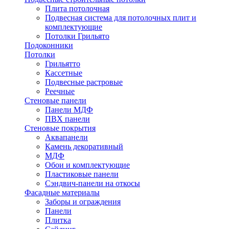
Плита потолочная
Подвесная система для потолочных плит и
комплектующие
Потолки Грильято
Подоконники
Потолки
Грильятто
Кассетные
Подвесные растровые
Реечные
Стеновые панели
Панели МДФ
ПВХ панели
Стеновые покрытия
Аквапанели
Камень декоративный
МДФ
Обои и комплектующие
Пластиковые панели
Сэндвич-панели на откосы
Фасадные материалы
Заборы и ограждения
Панели
Плитка