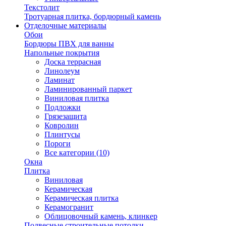
Текстолит
Тротуарная плитка, бордюрный камень
Отделочные материалы
Обои
Бордюры ПВХ для ванны
Напольные покрытия
Доска террасная
Линолеум
Ламинат
Ламинированный паркет
Виниловая плитка
Подложки
Грязезащита
Ковролин
Плинтусы
Пороги
Все категории (10)
Окна
Плитка
Виниловая
Керамическая
Керамическая плитка
Керамогранит
Облицовочный камень, клинкер
Подвесные строительные потолки