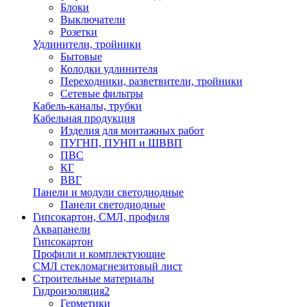
Блоки
Выключатели
Розетки
Удлинители, тройники
Бытовые
Колодки удлинителя
Переходники, разветвители, тройники
Сетевые фильтры
Кабель-каналы, трубки
Кабельная продукция
Изделия для монтажных работ
ПУГНП, ПУНП и ШВВП
ПВС
КГ
ВВГ
Панели и модули светодиодные
Панели светодиодные
Гипсокартон, СМЛ, профиля
Аквапанели
Гипсокартон
Профили и комплектующие
СМЛ стекломагнезитовый лист
Строительные материалы
Гидроизоляция2
Герметики