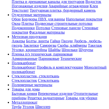
Плитка и дренажные каналы для тротуаров
Водосток
Погонажные изделия
Аварийные ограждения
Клеи
Текстолит
Тротуарная плитка, бордюрный камень
Отделочные материалы
Обои
Бордюры ПВХ для ванны
Напольные покрытия
Окна
Плитка
Подвесные строительные потолки
Подоконники
Потолки
Стеновые панели
Стеновые
покрытия
Фасадные материалы
Метизная продукция
Анкеры
Болты, винты
Гайки
Гвозди
Дюбель, дюбель-
гвоздь
Заклепки
Саморезы
Скобы, кляймеры
Такелаж
Уголки, кронштейны
Шайбы
Шпильки
Шурупы
Пленка п/э техническая, парниковая
Армированные
Парниковые
Технические
Поликарбонат
Поликарбонат
Профиль и комплектующие
Монолитный
поликарбонат
Стеклопластик, стеклоткань
Стеклопластик
Стеклоткань
Полимерные материалы
Товары для дома
Бытовая химия
Веревочные изделия
Отопительные
приборы
Решетки радиаторные
Товары для уборки
Металлопрокат
Труба
Уголок
Швеллер