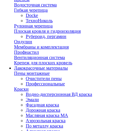
Водосточная система
Гибкая черепица
Docke
ТехноНиколь
Рулонная черепица
Плоская кровля и гидроизоляция
Рубероид, пергамин
Ондулин
Мембраны и комплектация
Профнастил
Вентиляционная система
Крепеж для плоских кровель
Лакокрасочные материалы
Пены монтажные
Очистители пены
Профессиональные
Краски
Водно-дисперсионная ВД краска
Эмали
Фасадная краска
Дорожная краска
Масляная краска МА
Аэрозольная краска
По металлу краска