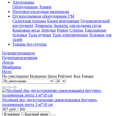
Автотовары
Оборудование
Химия
Противогололедные материалы
Грузоподъемное оборудование ГМ
Складская техника
Блоки монтажные
Гидравлический
инструмент
Домкраты
Захваты для подъема груза
Крановые весы
Лебедки
Ремни
Стропы
Такелажные
тележки
Тали ручные
Тали электрические
Тележки для
талей
Товары без группы
Гидроветрозащита
Гидропароизоляция
Ленты
Мембраны
Нити
По умолчанию
Название
Цена
Рейтинг
Код Товара
Nicoband duo двухсторонняя самоклеящаяся битумно-
полимерная лента 3 м*10 см
307 руб. / Шт
В корзину
Быстрый заказ