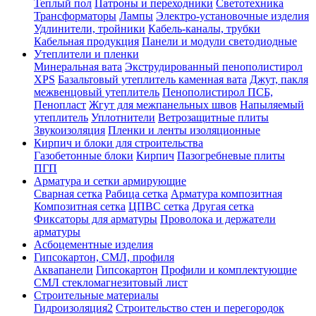
Теплый пол
Патроны и переходники
Светотехника
Трансформаторы
Лампы
Электро-установочные изделия
Удлинители, тройники
Кабель-каналы, трубки
Кабельная продукция
Панели и модули светодиодные
Утеплители и пленки
Минеральная вата
Экструдированный пенополистирол
XPS
Базальтовый утеплитель каменная вата
Джут, пакля
межвенцовый утеплитель
Пенополистирол ПСБ,
Пенопласт
Жгут для межпанельных швов
Напыляемый
утеплитель
Уплотнители
Ветрозащитные плиты
Звукоизоляция
Пленки и ленты изоляционные
Кирпич и блоки для строительства
Газобетонные блоки
Кирпич
Пазогребневые плиты
ПГП
Арматура и сетки армирующие
Сварная сетка
Рабица сетка
Арматура композитная
Композитная сетка
ЦПВС сетка
Другая сетка
Фиксаторы для арматуры
Проволока и держатели
арматуры
Асбоцементные изделия
Гипсокартон, СМЛ, профиля
Аквапанели
Гипсокартон
Профили и комплектующие
СМЛ стекломагнезитовый лист
Строительные материалы
Гидроизоляция2
Строительство стен и перегородок