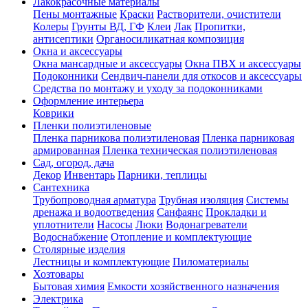
Лакокрасочные материалы
Пены монтажные
Краски
Растворители, очистители
Колеры
Грунты ВД, ГФ
Клеи
Лак
Пропитки,
антисептики
Органосиликатная композиция
Окна и аксессуары
Окна мансардные и аксессуары
Окна ПВХ и аксессуары
Подоконники
Сендвич-панели для откосов и аксессуары
Средства по монтажу и уходу за подоконниками
Оформление интерьера
Коврики
Пленки полиэтиленовые
Пленка парникова полиэтиленовая
Пленка парниковая
армированная
Пленка техническая полиэтиленовая
Сад, огород, дача
Декор
Инвентарь
Парники, теплицы
Сантехника
Трубопроводная арматура
Трубная изоляция
Системы
дренажа и водоотведения
Санфаянс
Прокладки и
уплотнители
Насосы
Люки
Водонагреватели
Водоснабжение
Отопление и комплектующие
Столярные изделия
Лестницы и комплектующие
Пиломатериалы
Хозтовары
Бытовая химия
Емкости хозяйственного назначения
Электрика