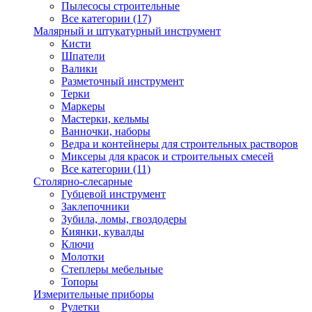
Пылесосы строительные
Все категории (17)
Малярный и штукатурный инструмент
Кисти
Шпатели
Валики
Разметочный инструмент
Терки
Маркеры
Мастерки, кельмы
Ванночки, наборы
Ведра и контейнеры для строительных растворов
Миксеры для красок и строительных смесей
Все категории (11)
Столярно-слесарные
Губцевой инструмент
Заклепочники
Зубила, ломы, гвоздодеры
Киянки, кувалды
Ключи
Молотки
Степлеры мебельные
Топоры
Измерительные приборы
Рулетки