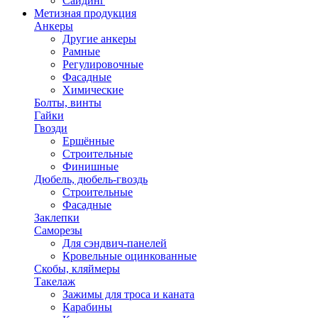
Сайдинг
Метизная продукция
Анкеры
Другие анкеры
Рамные
Регулировочные
Фасадные
Химические
Болты, винты
Гайки
Гвозди
Ершённые
Строительные
Финишные
Дюбель, дюбель-гвоздь
Строительные
Фасадные
Заклепки
Саморезы
Для сэндвич-панелей
Кровельные оцинкованные
Скобы, кляймеры
Такелаж
Зажимы для троса и каната
Карабины