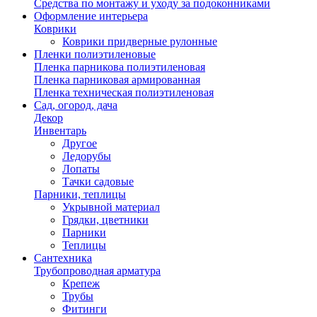
Средства по монтажу и уходу за подоконниками
Оформление интерьера
Коврики
Коврики придверные рулонные
Пленки полиэтиленовые
Пленка парникова полиэтиленовая
Пленка парниковая армированная
Пленка техническая полиэтиленовая
Сад, огород, дача
Декор
Инвентарь
Другое
Ледорубы
Лопаты
Тачки садовые
Парники, теплицы
Укрывной материал
Грядки, цветники
Парники
Теплицы
Сантехника
Трубопроводная арматура
Крепеж
Трубы
Фитинги