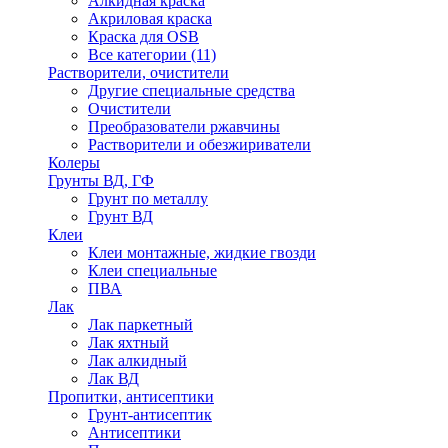
Алкидная краска
Акриловая краска
Краска для OSB
Все категории (11)
Растворители, очистители
Другие специальные средства
Очистители
Преобразователи ржавчины
Растворители и обезжириватели
Колеры
Грунты ВД, ГФ
Грунт по металлу
Грунт ВД
Клеи
Клеи монтажные, жидкие гвозди
Клеи специальные
ПВА
Лак
Лак паркетный
Лак яхтный
Лак алкидный
Лак ВД
Пропитки, антисептики
Грунт-антисептик
Антисептики