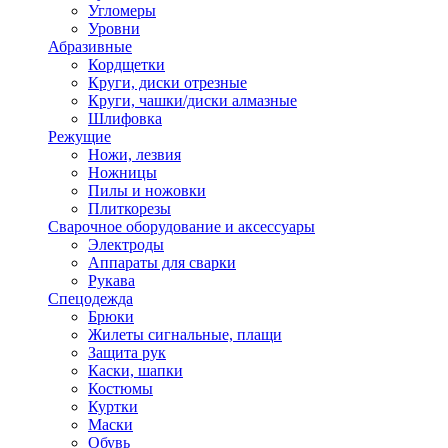
Угломеры
Уровни
Абразивные
Кордщетки
Круги, диски отрезные
Круги, чашки/диски алмазные
Шлифовка
Режущие
Ножи, лезвия
Ножницы
Пилы и ножовки
Плиткорезы
Сварочное оборудование и аксессуары
Электроды
Аппараты для сварки
Рукава
Спецодежда
Брюки
Жилеты сигнальные, плащи
Защита рук
Каски, шапки
Костюмы
Куртки
Маски
Обувь