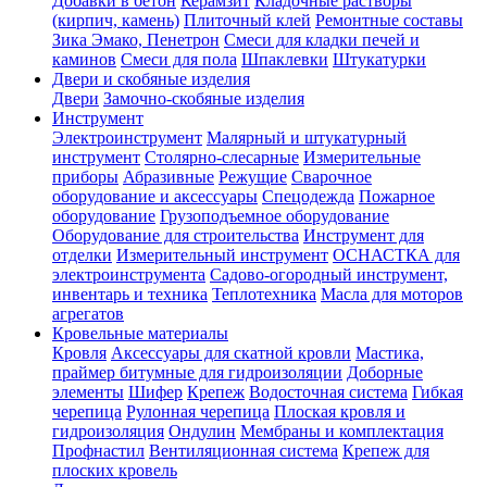
Добавки в бетон
Керамзит
Кладочные растворы
(кирпич, камень)
Плиточный клей
Ремонтные составы
Зика Эмако, Пенетрон
Смеси для кладки печей и
каминов
Смеси для пола
Шпаклевки
Штукатурки
Двери и скобяные изделия
Двери
Замочно-скобяные изделия
Инструмент
Электроинструмент
Малярный и штукатурный
инструмент
Столярно-слесарные
Измерительные
приборы
Абразивные
Режущие
Сварочное
оборудование и аксессуары
Спецодежда
Пожарное
оборудование
Грузоподъемное оборудование
Оборудование для строительства
Инструмент для
отделки
Измерительный инструмент
ОСНАСТКА для
электроинструмента
Садово-огородный инструмент,
инвентарь и техника
Теплотехника
Масла для моторов
агрегатов
Кровельные материалы
Кровля
Аксессуары для скатной кровли
Мастика,
праймер битумные для гидроизоляции
Доборные
элементы
Шифер
Крепеж
Водосточная система
Гибкая
черепица
Рулонная черепица
Плоская кровля и
гидроизоляция
Ондулин
Мембраны и комплектация
Профнастил
Вентиляционная система
Крепеж для
плоских кровель