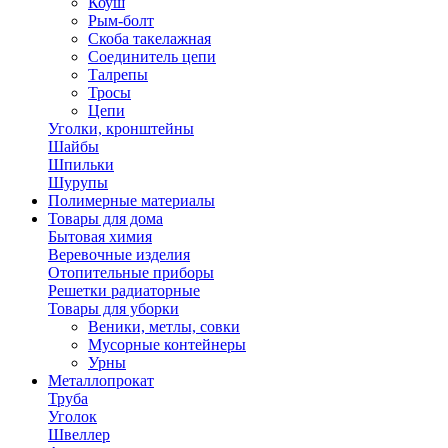
Коуш
Рым-болт
Скоба такелажная
Соединитель цепи
Талрепы
Тросы
Цепи
Уголки, кронштейны
Шайбы
Шпильки
Шурупы
Полимерные материалы
Товары для дома
Бытовая химия
Веревочные изделия
Отопительные приборы
Решетки радиаторные
Товары для уборки
Веники, метлы, совки
Мусорные контейнеры
Урны
Металлопрокат
Труба
Уголок
Швеллер