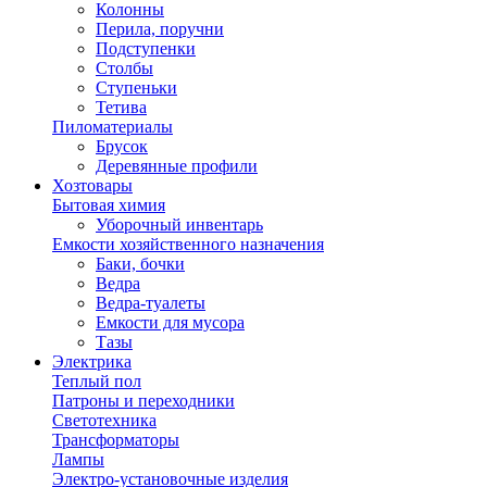
Колонны
Перила, поручни
Подступенки
Столбы
Ступеньки
Тетива
Пиломатериалы
Брусок
Деревянные профили
Хозтовары
Бытовая химия
Уборочный инвентарь
Емкости хозяйственного назначения
Баки, бочки
Ведра
Ведра-туалеты
Емкости для мусора
Тазы
Электрика
Теплый пол
Патроны и переходники
Светотехника
Трансформаторы
Лампы
Электро-установочные изделия