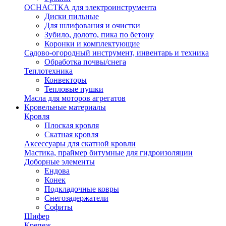
ОСНАСТКА для электроинструмента
Диски пильные
Для шлифования и очистки
Зубило, долото, пика по бетону
Коронки и комплектующие
Садово-огородный инструмент, инвентарь и техника
Обработка почвы/снега
Теплотехника
Конвекторы
Тепловые пушки
Масла для моторов агрегатов
Кровельные материалы
Кровля
Плоская кровля
Скатная кровля
Аксессуары для скатной кровли
Мастика, праймер битумные для гидроизоляции
Доборные элементы
Ендова
Конек
Подкладочные ковры
Снегозадержатели
Софиты
Шифер
Крепеж