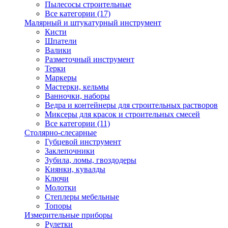
Пылесосы строительные
Все категории (17)
Малярный и штукатурный инструмент
Кисти
Шпатели
Валики
Разметочный инструмент
Терки
Маркеры
Мастерки, кельмы
Ванночки, наборы
Ведра и контейнеры для строительных растворов
Миксеры для красок и строительных смесей
Все категории (11)
Столярно-слесарные
Губцевой инструмент
Заклепочники
Зубила, ломы, гвоздодеры
Киянки, кувалды
Ключи
Молотки
Степлеры мебельные
Топоры
Измерительные приборы
Рулетки