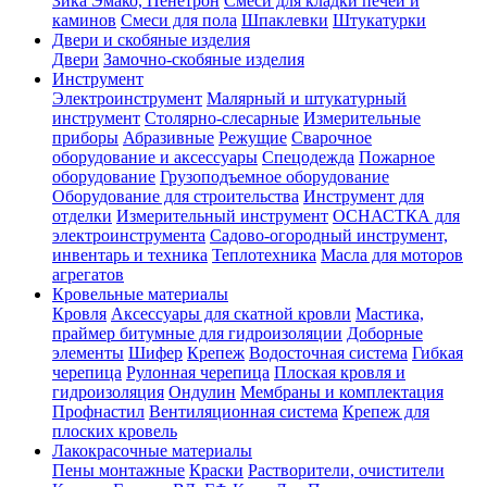
Зика Эмако, Пенетрон
Смеси для кладки печей и
каминов
Смеси для пола
Шпаклевки
Штукатурки
Двери и скобяные изделия
Двери
Замочно-скобяные изделия
Инструмент
Электроинструмент
Малярный и штукатурный
инструмент
Столярно-слесарные
Измерительные
приборы
Абразивные
Режущие
Сварочное
оборудование и аксессуары
Спецодежда
Пожарное
оборудование
Грузоподъемное оборудование
Оборудование для строительства
Инструмент для
отделки
Измерительный инструмент
ОСНАСТКА для
электроинструмента
Садово-огородный инструмент,
инвентарь и техника
Теплотехника
Масла для моторов
агрегатов
Кровельные материалы
Кровля
Аксессуары для скатной кровли
Мастика,
праймер битумные для гидроизоляции
Доборные
элементы
Шифер
Крепеж
Водосточная система
Гибкая
черепица
Рулонная черепица
Плоская кровля и
гидроизоляция
Ондулин
Мембраны и комплектация
Профнастил
Вентиляционная система
Крепеж для
плоских кровель
Лакокрасочные материалы
Пены монтажные
Краски
Растворители, очистители