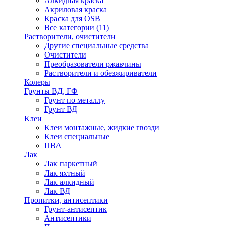
Алкидная краска
Акриловая краска
Краска для OSB
Все категории (11)
Растворители, очистители
Другие специальные средства
Очистители
Преобразователи ржавчины
Растворители и обезжириватели
Колеры
Грунты ВД, ГФ
Грунт по металлу
Грунт ВД
Клеи
Клеи монтажные, жидкие гвозди
Клеи специальные
ПВА
Лак
Лак паркетный
Лак яхтный
Лак алкидный
Лак ВД
Пропитки, антисептики
Грунт-антисептик
Антисептики