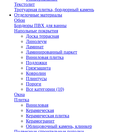
Текстолит
Тротуарная плитка, бордюрный камень
Отделочные материалы
Обои
Бордюры ПВХ для ванны
Напольные покрытия
Доска террасная
Линолеум
Ламинат
Ламинированный паркет
Виниловая плитка
Подложки
Грязезащита
Ковролин
Плинтусы
Пороги
Все категории (10)
Окна
Плитка
Виниловая
Керамическая
Керамическая плитка
Керамогранит
Облицовочный камень, клинкер
Подвесные строительные потолки