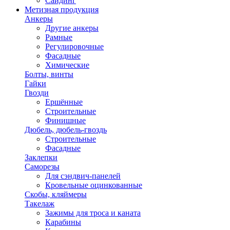
Сайдинг
Метизная продукция
Анкеры
Другие анкеры
Рамные
Регулировочные
Фасадные
Химические
Болты, винты
Гайки
Гвозди
Ершённые
Строительные
Финишные
Дюбель, дюбель-гвоздь
Строительные
Фасадные
Заклепки
Саморезы
Для сэндвич-панелей
Кровельные оцинкованные
Скобы, кляймеры
Такелаж
Зажимы для троса и каната
Карабины