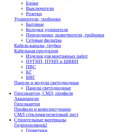
Блоки
Выключатели
Розетки
Удлинители, тройники
Бытовые
Колодки удлинителя
Переходники, разветвители, тройники
Сетевые фильтры
Кабель-каналы, трубки
Кабельная продукция
Изделия для монтажных работ
ПУГНП, ПУНП и ШВВП
ПВС
КГ
ВВГ
Панели и модули светодиодные
Панели светодиодные
Гипсокартон, СМЛ, профиля
Аквапанели
Гипсокартон
Профили и комплектующие
СМЛ стекломагнезитовый лист
Строительные материалы
Гидроизоляция2
Герметики