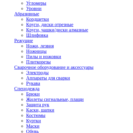
Угломеры
Уровни
Абразивные
Кордщетки
Круги, диски отрезные
Круги, чашки/диски алмазные
Шлифовка
Режущие
Ножи, лезвия
Ножницы
Пилы и ножовки
Плиткорезы
Сварочное оборудование и аксессуары
Электроды
Аппараты для сварки
Рукава
Спецодежда
Брюки
Жилеты сигнальные, плащи
Защита рук
Каски, шапки
Костюмы
Куртки
Маски
Обувь