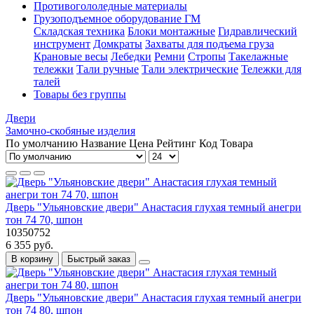
Противогололедные материалы
Грузоподъемное оборудование ГМ
Складская техника
Блоки монтажные
Гидравлический
инструмент
Домкраты
Захваты для подъема груза
Крановые весы
Лебедки
Ремни
Стропы
Такелажные
тележки
Тали ручные
Тали электрические
Тележки для
талей
Товары без группы
Двери
Замочно-скобяные изделия
По умолчанию
Название
Цена
Рейтинг
Код Товара
Дверь "Ульяновские двери" Анастасия глухая темный анегри
тон 74 70, шпон
10350752
6 355 руб.
В корзину
Быстрый заказ
Дверь "Ульяновские двери" Анастасия глухая темный анегри
тон 74 80, шпон