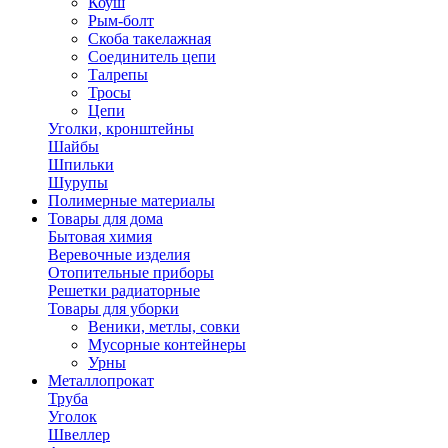
Коуш
Рым-болт
Скоба такелажная
Соединитель цепи
Талрепы
Тросы
Цепи
Уголки, кронштейны
Шайбы
Шпильки
Шурупы
Полимерные материалы
Товары для дома
Бытовая химия
Веревочные изделия
Отопительные приборы
Решетки радиаторные
Товары для уборки
Веники, метлы, совки
Мусорные контейнеры
Урны
Металлопрокат
Труба
Уголок
Швеллер