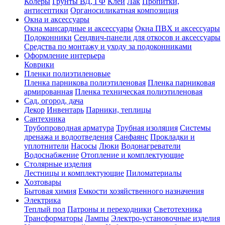
Колеры
Грунты ВД, ГФ
Клеи
Лак
Пропитки,
антисептики
Органосиликатная композиция
Окна и аксессуары
Окна мансардные и аксессуары
Окна ПВХ и аксессуары
Подоконники
Сендвич-панели для откосов и аксессуары
Средства по монтажу и уходу за подоконниками
Оформление интерьера
Коврики
Пленки полиэтиленовые
Пленка парникова полиэтиленовая
Пленка парниковая
армированная
Пленка техническая полиэтиленовая
Сад, огород, дача
Декор
Инвентарь
Парники, теплицы
Сантехника
Трубопроводная арматура
Трубная изоляция
Системы
дренажа и водоотведения
Санфаянс
Прокладки и
уплотнители
Насосы
Люки
Водонагреватели
Водоснабжение
Отопление и комплектующие
Столярные изделия
Лестницы и комплектующие
Пиломатериалы
Хозтовары
Бытовая химия
Емкости хозяйственного назначения
Электрика
Теплый пол
Патроны и переходники
Светотехника
Трансформаторы
Лампы
Электро-установочные изделия