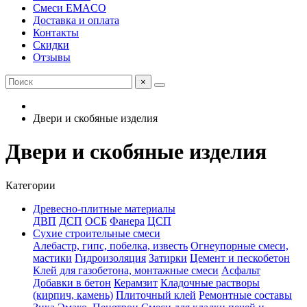
Смеси EMACO
Доставка и оплата
Контакты
Скидки
Отзывы
×
Двери и скобяные изделия
Двери и скобяные изделия
Категории
Древесно-плитные материалы
ДВП
ДСП
ОСБ
Фанера
ЦСП
Сухие строительные смеси
Алебастр, гипс, побелка, известь
Огнеупорные смеси,
мастики
Гидроизоляция
Затирки
Цемент и пескобетон
Клей для газобетона, монтажные смеси
Асфальт
Добавки в бетон
Керамзит
Кладочные растворы
(кирпич, камень)
Плиточный клей
Ремонтные составы