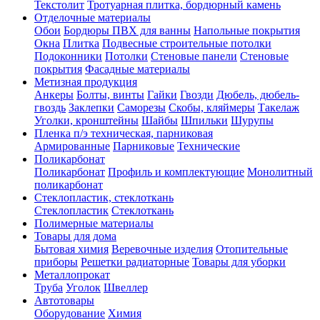
Текстолит
Тротуарная плитка, бордюрный камень
Отделочные материалы
Обои
Бордюры ПВХ для ванны
Напольные покрытия
Окна
Плитка
Подвесные строительные потолки
Подоконники
Потолки
Стеновые панели
Стеновые
покрытия
Фасадные материалы
Метизная продукция
Анкеры
Болты, винты
Гайки
Гвозди
Дюбель, дюбель-
гвоздь
Заклепки
Саморезы
Скобы, кляймеры
Такелаж
Уголки, кронштейны
Шайбы
Шпильки
Шурупы
Пленка п/э техническая, парниковая
Армированные
Парниковые
Технические
Поликарбонат
Поликарбонат
Профиль и комплектующие
Монолитный
поликарбонат
Стеклопластик, стеклоткань
Стеклопластик
Стеклоткань
Полимерные материалы
Товары для дома
Бытовая химия
Веревочные изделия
Отопительные
приборы
Решетки радиаторные
Товары для уборки
Металлопрокат
Труба
Уголок
Швеллер
Автотовары
Оборудование
Химия