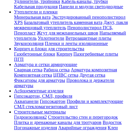
Удлинители, тройники
Кабель-каналы, трубки
Кабельная продукция
Панели и модули светодиодные
Утеплители и пленки
Минеральная вата
Экструдированный пенополистирол
XPS
Базальтовый утеплитель каменная вата
Джут, пакля
межвенцовый утеплитель
Пенополистирол ПСБ,
Пенопласт
Жгут для межпанельных швов
Напыляемый
утеплитель
Уплотнители
Ветрозащитные плиты
Звукоизоляция
Пленки и ленты изоляционные
Кирпич и блоки для строительства
Газобетонные блоки
Кирпич
Пазогребневые плиты
ПГП
Арматура и сетки армирующие
Сварная сетка
Рабица сетка
Арматура композитная
Композитная сетка
ЦПВС сетка
Другая сетка
Фиксаторы для арматуры
Проволока и держатели
арматуры
Асбоцементные изделия
Гипсокартон, СМЛ, профиля
Аквапанели
Гипсокартон
Профили и комплектующие
СМЛ стекломагнезитовый лист
Строительные материалы
Гидроизоляция2
Строительство стен и перегородок
Плитка и дренажные каналы для тротуаров
Водосток
Погонажные изделия
Аварийные ограждения
Клеи