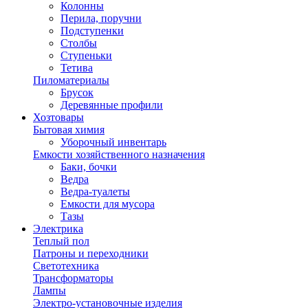
Колонны
Перила, поручни
Подступенки
Столбы
Ступеньки
Тетива
Пиломатериалы
Брусок
Деревянные профили
Хозтовары
Бытовая химия
Уборочный инвентарь
Емкости хозяйственного назначения
Баки, бочки
Ведра
Ведра-туалеты
Емкости для мусора
Тазы
Электрика
Теплый пол
Патроны и переходники
Светотехника
Трансформаторы
Лампы
Электро-установочные изделия