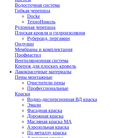
Водосточная система
Гибкая черепица
Docke
ТехноНиколь
Рулонная черепица
Плоская кровля и гидроизоляция
Рубероид, пергамин
Ондулин
Мембраны и комплектация
Профнастил
Вентиляционная система
Крепеж для плоских кровель
Лакокрасочные материалы
Пены монтажные
Очистители пены
Профессиональные
Краски
Водно-дисперсионная ВД краска
Эмали
Фасадная краска
Дорожная краска
Масляная краска МА
Аэрозольная краска
По металлу краска