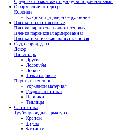
Средства по монтажу и уходу за подоконниками
Оформление интерьера
Коврики
Коврики придверные рулонные
Пленки полиэтиленовые
Пленка парникова полиэтиленовая
Пленка парниковая армированная
Пленка техническая полиэтиленовая
Сад, огород, дача
Декор
Инвентарь
Другое
Ледорубы
Лопаты
Тачки садовые
Парники, теплицы
Укрывной материал
Грядки, цветники
Парники
Теплицы
Сантехника
Трубопроводная арматура
Крепеж
Трубы
Фитинги