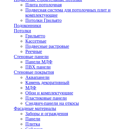
Плита потолочная
Подвесная система для потолочных плит и
комплектующие
Потолки Грильято
Подоконники
Потолки
Грильятто
Кассетные
Подвесные растровые
Реечные
Стеновые панели
Панели МДФ
ПВХ панели
Стеновые покрытия
Аквапанели
Камень декоративный
МДФ
Обои и комплектующие
Пластиковые панели
Сэндвич-панели на откосы
Фасадные материалы
Заборы и ограждения
Панели
Плитка