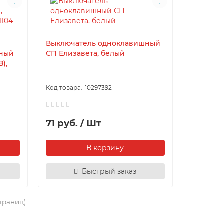
Выключатель одноклавишный
шный
СП Елизавета, белый
),
10297392
71 руб. / Шт
В корзину
Быстрый заказ
страниц)