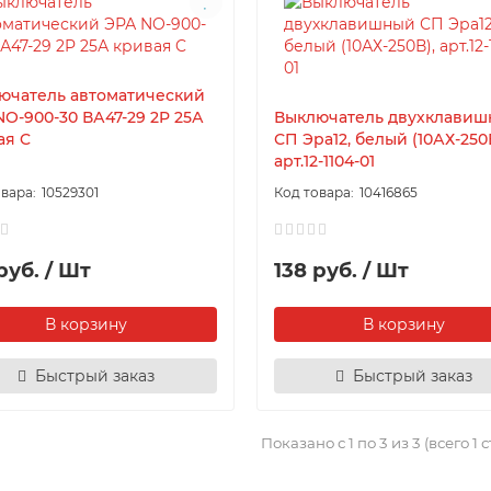
ючатель автоматический
NO-900-30 ВА47-29 2P 25А
Выключатель двухклави
ая C
СП Эра12, белый (10АХ-250В
арт.12-1104-01
10529301
10416865
руб. / Шт
138 руб. / Шт
В корзину
В корзину
Быстрый заказ
Быстрый заказ
Показано с 1 по 3 из 3 (всего 1 