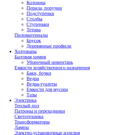
Колонны
Перила, поручни
Подступенки
Столбы
Ступеньки
Тетива
Пиломатериалы
Брусок
Деревянные профили
Хозтовары
Бытовая химия
Уборочный инвентарь
Емкости хозяйственного назначения
Баки, бочки
Ведра
Ведра-туалеты
Емкости для мусора
Тазы
Электрика
Теплый пол
Патроны и переходники
Светотехника
Трансформаторы
Лампы
Электро-установочные изделия