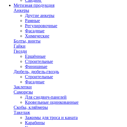
Сайдинг
Метизная продукция
Анкеры
Другие анкеры
Рамные
Регулировочные
Фасадные
Химические
Болты, винты
Гайки
Гвозди
Ершённые
Строительные
Финишные
Дюбель, дюбель-гвоздь
Строительные
Фасадные
Заклепки
Саморезы
Для сэндвич-панелей
Кровельные оцинкованные
Скобы, кляймеры
Такелаж
Зажимы для троса и каната
Карабины