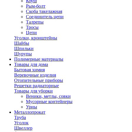
Коуш
Рым-болт
Скоба такелажная
Соединитель цепи
Талрепы
Тросы
Цепи
Уголки, кронштейны
Шайбы
Шпильки
Шурупы
Полимерные материалы
Товары для дома
Бытовая химия
Веревочные изделия
Отопительные приборы
Решетки радиаторные
Товары для уборки
Веники, метлы, совки
Мусорные контейнеры
Урны
Металлопрокат
Труба
Уголок
Швеллер