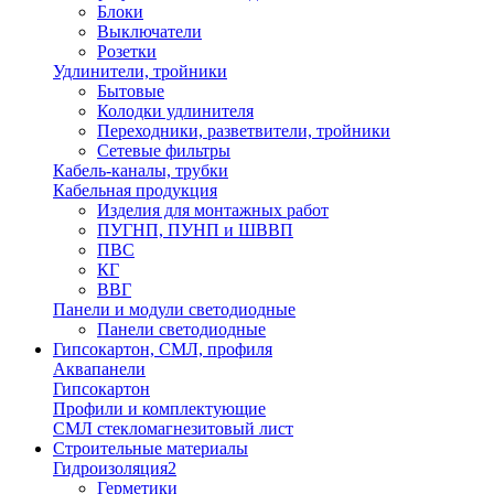
Блоки
Выключатели
Розетки
Удлинители, тройники
Бытовые
Колодки удлинителя
Переходники, разветвители, тройники
Сетевые фильтры
Кабель-каналы, трубки
Кабельная продукция
Изделия для монтажных работ
ПУГНП, ПУНП и ШВВП
ПВС
КГ
ВВГ
Панели и модули светодиодные
Панели светодиодные
Гипсокартон, СМЛ, профиля
Аквапанели
Гипсокартон
Профили и комплектующие
СМЛ стекломагнезитовый лист
Строительные материалы
Гидроизоляция2
Герметики