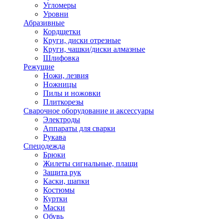
Угломеры
Уровни
Абразивные
Кордщетки
Круги, диски отрезные
Круги, чашки/диски алмазные
Шлифовка
Режущие
Ножи, лезвия
Ножницы
Пилы и ножовки
Плиткорезы
Сварочное оборудование и аксессуары
Электроды
Аппараты для сварки
Рукава
Спецодежда
Брюки
Жилеты сигнальные, плащи
Защита рук
Каски, шапки
Костюмы
Куртки
Маски
Обувь