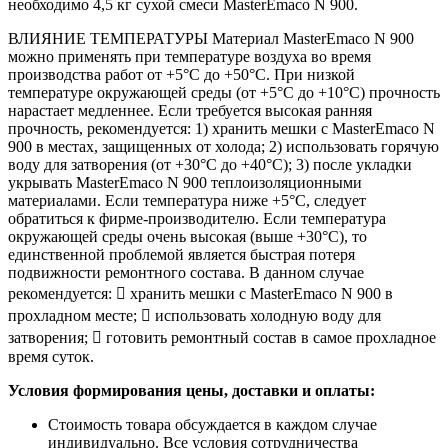
необходимо 4,5 кг сухой смеси MasterEmaco N 900.
ВЛИЯНИЕ ТЕМПЕРАТУРЫ Материал MasterEmaco N 900
можно применять при температуре воздуха во время
производства работ от +5°С до +50°С. При низкой
температуре окружающей среды (от +5°С до +10°С) прочность
нарастает медленнее. Если требуется высокая ранняя
прочность, рекомендуется: 1) хранить мешки с MasterEmaco N
900 в местах, защищенных от холода; 2) использовать горячую
воду для затворения (от +30°С до +40°С); 3) после укладки
укрывать MasterEmaco N 900 теплоизоляционными
материалами. Если температура ниже +5°С, следует
обратиться к фирме-производителю. Если температура
окружающей среды очень высокая (выше +30°С), то
единственной проблемой является быстрая потеря
подвижности ремонтного состава. В данном случае
рекомендуется:  хранить мешки с MasterEmaco N 900 в
прохладном месте;  использовать холодную воду для
затворения;  готовить ремонтный состав в самое прохладное
время суток.
Условия формирования цены, доставки и оплаты:
Стоимость товара обсуждается в каждом случае
индивидуально. Все условия сотрудничества