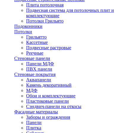
Плита потолочная
Подвесная система для потолочных плит и
комплектующие
Потолки Грильято
Подоконники
Потолки
Грильятто
Кассетные
Подвесные растровые
Реечные
Стеновые панели
Панели МДФ
ПВХ панели
Стеновые покрытия
Аквапанели
Камень декоративный
МДФ
Обои и комплектующие
Пластиковые панели
Сэндвич-панели на откосы
Фасадные материалы
Заборы и ограждения
Панели
Плитка