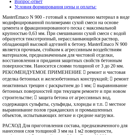
Вопрос-ответ
Условия формирования цены и оплаты:
MasterEmaco N 900 - готовый к применению материал в виде
модифицированной полимерами сухой смеси на основе
цемента и фракционированного песка с максимальной
крупностью 0,63 мм. При смешивании сухой смеси с водой
образуется тиксотропный, нерасслаивающийся раствор,
обладающий высокой адгезией к бетону. MasterEmaco N 900
является прочным, стойким к агрессивным воздействиям
материалом, предназначенным для чистовой отделки,
восстановления и придания защитных свойств бетонным
поверхностям. Наносится слоями толщиной от 3 до 20 мм.
РЕКОМЕНДУЕМОЕ ПРИМЕНЕНИЕ  ремонт и чистовая
отделка бетонных и железобетонных конструкций;  ремонт
неактивных трещин с раскрытием до 1 мм;  выравнивание
бетонных поверхностей при текущем ремонте и при новом
строительстве;  защита бетона от агрессивных вод,
содержащих сульфаты, сульфиды, хлориды и т.п.  местное
выравнивание полов гражданских и промышленных
объектов, испытывающих легкие и средние нагрузки.
РАСХОД Для приготовления состава, предназначенного для
нанесения слоя толщиной 3 мм на 1 м2 поверхности,