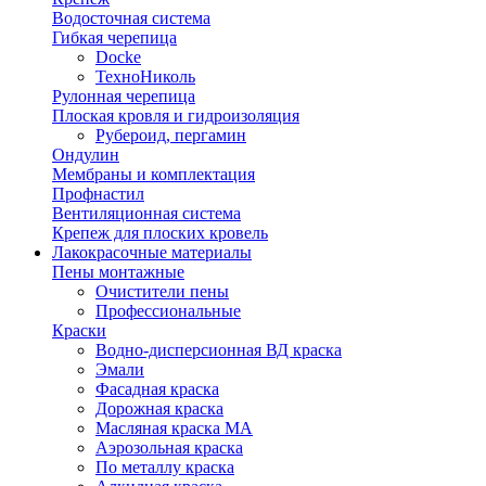
Водосточная система
Гибкая черепица
Docke
ТехноНиколь
Рулонная черепица
Плоская кровля и гидроизоляция
Рубероид, пергамин
Ондулин
Мембраны и комплектация
Профнастил
Вентиляционная система
Крепеж для плоских кровель
Лакокрасочные материалы
Пены монтажные
Очистители пены
Профессиональные
Краски
Водно-дисперсионная ВД краска
Эмали
Фасадная краска
Дорожная краска
Масляная краска МА
Аэрозольная краска
По металлу краска