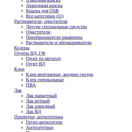
Алкидная краска
Акриловая краска
Краска для OSB
Все категории (11)
Растворители, очистители
Другие специальные средства
Очистители
Преобразователи ржавчины
Растворители и обезжириватели
Колеры
Грунты ВД, ГФ
Грунт по металлу
Грунт ВД
Клеи
Клеи монтажные, жидкие гвозди
Клеи специальные
ПВА
Лак
Лак паркетный
Лак яхтный
Лак алкидный
Лак ВД
Пропитки, антисептики
Грунт-антисептик
Антисептики