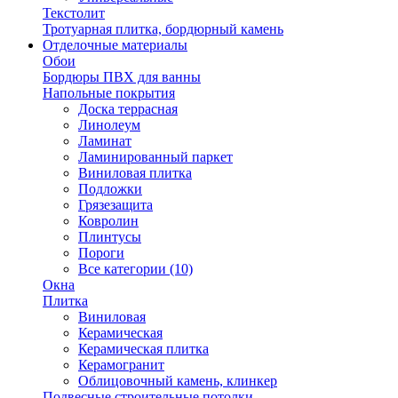
Текстолит
Тротуарная плитка, бордюрный камень
Отделочные материалы
Обои
Бордюры ПВХ для ванны
Напольные покрытия
Доска террасная
Линолеум
Ламинат
Ламинированный паркет
Виниловая плитка
Подложки
Грязезащита
Ковролин
Плинтусы
Пороги
Все категории (10)
Окна
Плитка
Виниловая
Керамическая
Керамическая плитка
Керамогранит
Облицовочный камень, клинкер
Подвесные строительные потолки