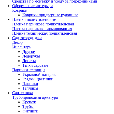
Средства по монтажу и уходу за подоконниками
Оформление интерьера
Коврики
Коврики придверные рулонные
Пленки полиэтиленовые
Пленка парникова полиэтиленовая
Пленка парниковая армированная
Пленка техническая полиэтиленовая
Сад, огород, дача
Декор
Инвентарь
Другое
Ледорубы
Лопаты
Тачки садовые
Парники, теплицы
Укрывной материал
Грядки, цветники
Парники
Теплицы
Сантехника
Трубопроводная арматура
Крепеж
Трубы
Фитинги