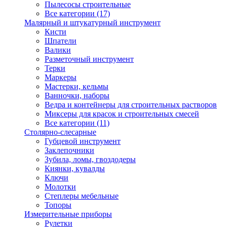
Пылесосы строительные
Все категории (17)
Малярный и штукатурный инструмент
Кисти
Шпатели
Валики
Разметочный инструмент
Терки
Маркеры
Мастерки, кельмы
Ванночки, наборы
Ведра и контейнеры для строительных растворов
Миксеры для красок и строительных смесей
Все категории (11)
Столярно-слесарные
Губцевой инструмент
Заклепочники
Зубила, ломы, гвоздодеры
Киянки, кувалды
Ключи
Молотки
Степлеры мебельные
Топоры
Измерительные приборы
Рулетки