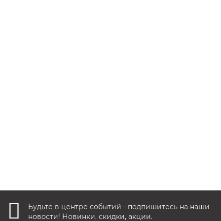
Быстрый заказ
Никобенд Nicoband самоклеящаяся лента 3 м*10 см серый
469 руб.
В корзину
Быстрый заказ
Будьте в центре событий - подпишитесь на наши
новости! Новинки, скидки, акции.