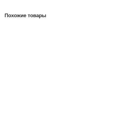
Похожие товары
Никобенд Nicoband самоклеящаяся лента 10 м*10 см серебристая
ст45464
1 030 руб.