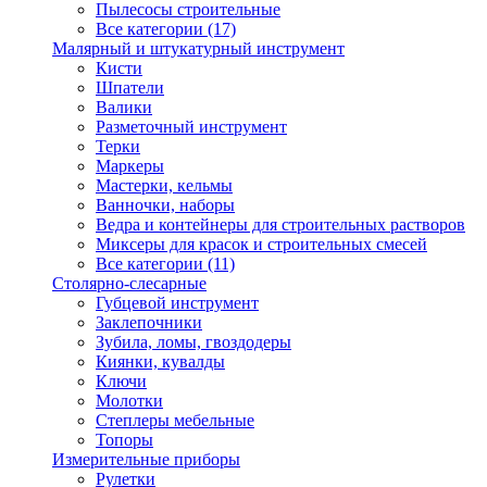
Пылесосы строительные
Все категории (17)
Малярный и штукатурный инструмент
Кисти
Шпатели
Валики
Разметочный инструмент
Терки
Маркеры
Мастерки, кельмы
Ванночки, наборы
Ведра и контейнеры для строительных растворов
Миксеры для красок и строительных смесей
Все категории (11)
Столярно-слесарные
Губцевой инструмент
Заклепочники
Зубила, ломы, гвоздодеры
Киянки, кувалды
Ключи
Молотки
Степлеры мебельные
Топоры
Измерительные приборы
Рулетки