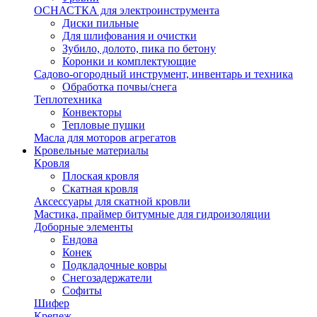
ОСНАСТКА для электроинструмента
Диски пильные
Для шлифования и очистки
Зубило, долото, пика по бетону
Коронки и комплектующие
Садово-огородный инструмент, инвентарь и техника
Обработка почвы/снега
Теплотехника
Конвекторы
Тепловые пушки
Масла для моторов агрегатов
Кровельные материалы
Кровля
Плоская кровля
Скатная кровля
Аксессуары для скатной кровли
Мастика, праймер битумные для гидроизоляции
Доборные элементы
Ендова
Конек
Подкладочные ковры
Снегозадержатели
Софиты
Шифер
Крепеж