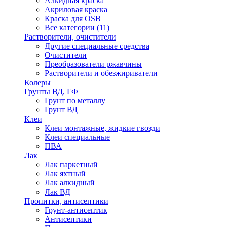
Алкидная краска
Акриловая краска
Краска для OSB
Все категории (11)
Растворители, очистители
Другие специальные средства
Очистители
Преобразователи ржавчины
Растворители и обезжириватели
Колеры
Грунты ВД, ГФ
Грунт по металлу
Грунт ВД
Клеи
Клеи монтажные, жидкие гвозди
Клеи специальные
ПВА
Лак
Лак паркетный
Лак яхтный
Лак алкидный
Лак ВД
Пропитки, антисептики
Грунт-антисептик
Антисептики