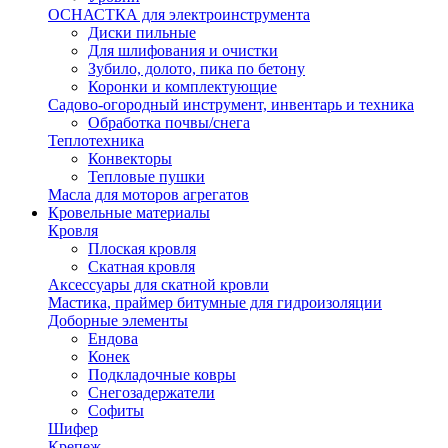
ОСНАСТКА для электроинструмента
Диски пильные
Для шлифования и очистки
Зубило, долото, пика по бетону
Коронки и комплектующие
Садово-огородный инструмент, инвентарь и техника
Обработка почвы/снега
Теплотехника
Конвекторы
Тепловые пушки
Масла для моторов агрегатов
Кровельные материалы
Кровля
Плоская кровля
Скатная кровля
Аксессуары для скатной кровли
Мастика, праймер битумные для гидроизоляции
Доборные элементы
Ендова
Конек
Подкладочные ковры
Снегозадержатели
Софиты
Шифер
Крепеж