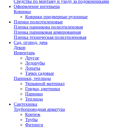
Средства по монтажу и уходу за подоконниками
Оформление интерьера
Коврики
Коврики придверные рулонные
Пленки полиэтиленовые
Пленка парникова полиэтиленовая
Пленка парниковая армированная
Пленка техническая полиэтиленовая
Сад, огород, дача
Декор
Инвентарь
Другое
Ледорубы
Лопаты
Тачки садовые
Парники, теплицы
Укрывной материал
Грядки, цветники
Парники
Теплицы
Сантехника
Трубопроводная арматура
Крепеж
Трубы
Фитинги