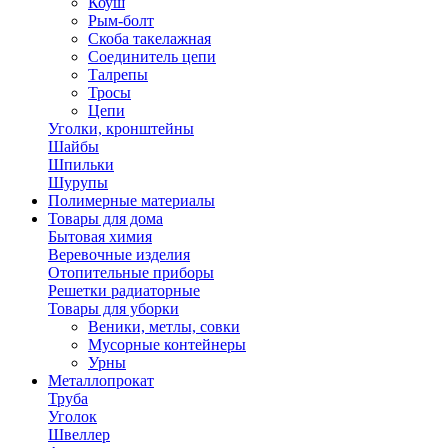
Коуш
Рым-болт
Скоба такелажная
Соединитель цепи
Талрепы
Тросы
Цепи
Уголки, кронштейны
Шайбы
Шпильки
Шурупы
Полимерные материалы
Товары для дома
Бытовая химия
Веревочные изделия
Отопительные приборы
Решетки радиаторные
Товары для уборки
Веники, метлы, совки
Мусорные контейнеры
Урны
Металлопрокат
Труба
Уголок
Швеллер