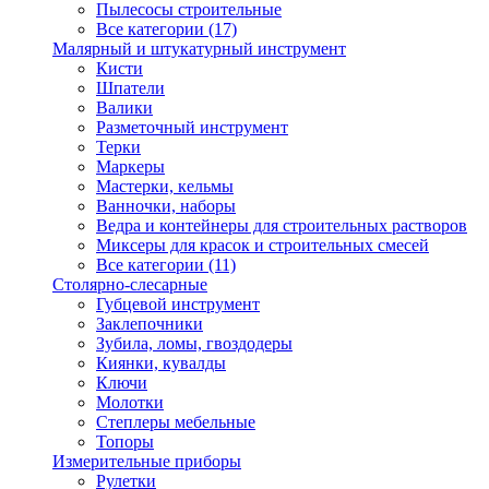
Пылесосы строительные
Все категории (17)
Малярный и штукатурный инструмент
Кисти
Шпатели
Валики
Разметочный инструмент
Терки
Маркеры
Мастерки, кельмы
Ванночки, наборы
Ведра и контейнеры для строительных растворов
Миксеры для красок и строительных смесей
Все категории (11)
Столярно-слесарные
Губцевой инструмент
Заклепочники
Зубила, ломы, гвоздодеры
Киянки, кувалды
Ключи
Молотки
Степлеры мебельные
Топоры
Измерительные приборы
Рулетки