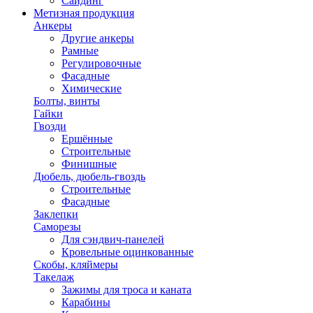
Сайдинг
Метизная продукция
Анкеры
Другие анкеры
Рамные
Регулировочные
Фасадные
Химические
Болты, винты
Гайки
Гвозди
Ершённые
Строительные
Финишные
Дюбель, дюбель-гвоздь
Строительные
Фасадные
Заклепки
Саморезы
Для сэндвич-панелей
Кровельные оцинкованные
Скобы, кляймеры
Такелаж
Зажимы для троса и каната
Карабины