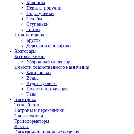
Колонны
Перила, поручни
Подступенки
Столбы
Ступеньки
Тетива
Пиломатериалы
Брусок
Деревянные профили
Хозтовары
Бытовая химия
Уборочный инвентарь
Емкости хозяйственного назначения
Баки, бочки
Ведра
Ведра-туалеты
Емкости для мусора
Тазы
Электрика
Теплый пол
Патроны и переходники
Светотехника
Трансформаторы
Лампы
Электро-установочные изделия