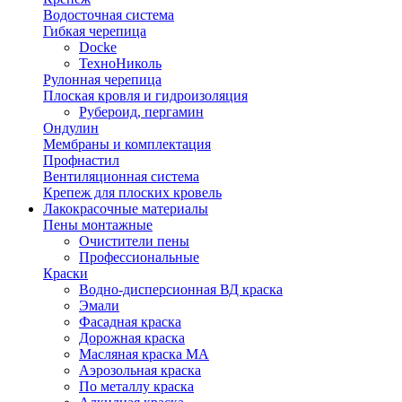
Водосточная система
Гибкая черепица
Docke
ТехноНиколь
Рулонная черепица
Плоская кровля и гидроизоляция
Рубероид, пергамин
Ондулин
Мембраны и комплектация
Профнастил
Вентиляционная система
Крепеж для плоских кровель
Лакокрасочные материалы
Пены монтажные
Очистители пены
Профессиональные
Краски
Водно-дисперсионная ВД краска
Эмали
Фасадная краска
Дорожная краска
Масляная краска МА
Аэрозольная краска
По металлу краска