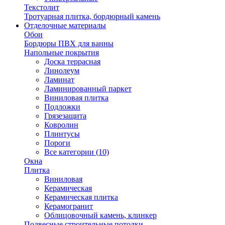
Текстолит
Тротуарная плитка, бордюрный камень
Отделочные материалы
Обои
Бордюры ПВХ для ванны
Напольные покрытия
Доска террасная
Линолеум
Ламинат
Ламинированный паркет
Виниловая плитка
Подложки
Грязезащита
Ковролин
Плинтусы
Пороги
Все категории (10)
Окна
Плитка
Виниловая
Керамическая
Керамическая плитка
Керамогранит
Облицовочный камень, клинкер
Подвесные строительные потолки