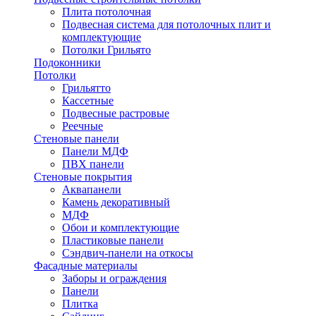
Плита потолочная
Подвесная система для потолочных плит и
комплектующие
Потолки Грильято
Подоконники
Потолки
Грильятто
Кассетные
Подвесные растровые
Реечные
Стеновые панели
Панели МДФ
ПВХ панели
Стеновые покрытия
Аквапанели
Камень декоративный
МДФ
Обои и комплектующие
Пластиковые панели
Сэндвич-панели на откосы
Фасадные материалы
Заборы и ограждения
Панели
Плитка