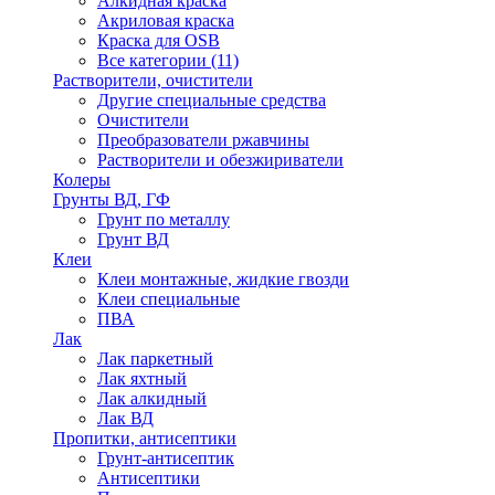
Алкидная краска
Акриловая краска
Краска для OSB
Все категории (11)
Растворители, очистители
Другие специальные средства
Очистители
Преобразователи ржавчины
Растворители и обезжириватели
Колеры
Грунты ВД, ГФ
Грунт по металлу
Грунт ВД
Клеи
Клеи монтажные, жидкие гвозди
Клеи специальные
ПВА
Лак
Лак паркетный
Лак яхтный
Лак алкидный
Лак ВД
Пропитки, антисептики
Грунт-антисептик
Антисептики