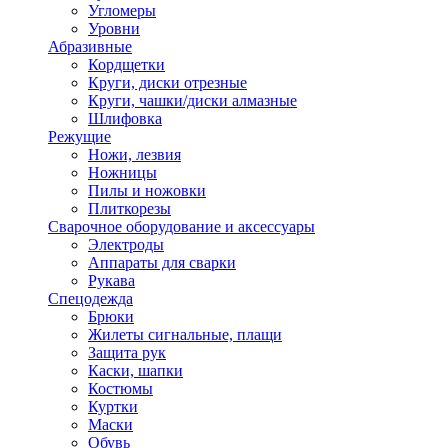
Угломеры
Уровни
Абразивные
Кордщетки
Круги, диски отрезные
Круги, чашки/диски алмазные
Шлифовка
Режущие
Ножи, лезвия
Ножницы
Пилы и ножовки
Плиткорезы
Сварочное оборудование и аксессуары
Электроды
Аппараты для сварки
Рукава
Спецодежда
Брюки
Жилеты сигнальные, плащи
Защита рук
Каски, шапки
Костюмы
Куртки
Маски
Обувь