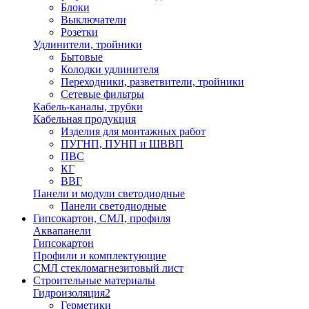
Блоки
Выключатели
Розетки
Удлинители, тройники
Бытовые
Колодки удлинителя
Переходники, разветвители, тройники
Сетевые фильтры
Кабель-каналы, трубки
Кабельная продукция
Изделия для монтажных работ
ПУГНП, ПУНП и ШВВП
ПВС
КГ
ВВГ
Панели и модули светодиодные
Панели светодиодные
Гипсокартон, СМЛ, профиля
Аквапанели
Гипсокартон
Профили и комплектующие
СМЛ стекломагнезитовый лист
Строительные материалы
Гидроизоляция2
Герметики