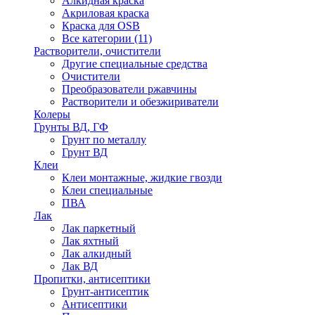
Алкидная краска
Акриловая краска
Краска для OSB
Все категории (11)
Растворители, очистители
Другие специальные средства
Очистители
Преобразователи ржавчины
Растворители и обезжириватели
Колеры
Грунты ВД, ГФ
Грунт по металлу
Грунт ВД
Клеи
Клеи монтажные, жидкие гвозди
Клеи специальные
ПВА
Лак
Лак паркетный
Лак яхтный
Лак алкидный
Лак ВД
Пропитки, антисептики
Грунт-антисептик
Антисептики