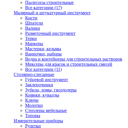
Пылесосы строительные
Все категории (17)
Малярный и штукатурный инструмент
Кисти
Шпатели
Валики
Разметочный инструмент
Терки
Маркеры
Мастерки, кельмы
Ванночки, наборы
Ведра и контейнеры для строительных растворов
Миксеры для красок и строительных смесей
Все категории (11)
Столярно-слесарные
Губцевой инструмент
Заклепочники
Зубила, ломы, гвоздодеры
Киянки, кувалды
Ключи
Молотки
Степлеры мебельные
Топоры
Измерительные приборы
Рулетки