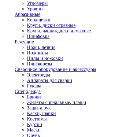
Угломеры
Уровни
Абразивные
Кордщетки
Круги, диски отрезные
Круги, чашки/диски алмазные
Шлифовка
Режущие
Ножи, лезвия
Ножницы
Пилы и ножовки
Плиткорезы
Сварочное оборудование и аксессуары
Электроды
Аппараты для сварки
Рукава
Спецодежда
Брюки
Жилеты сигнальные, плащи
Защита рук
Каски, шапки
Костюмы
Куртки
Маски
Обувь