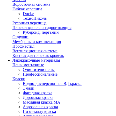
Водосточная система
Гибкая черепица
Docke
ТехноНиколь
Рулонная черепица
Плоская кровля и гидроизоляция
Рубероид, пергамин
Ондулин
Мембраны и комплектация
Профнастил
Вентиляционная система
Крепеж для плоских кровель
Лакокрасочные материалы
Пены монтажные
Очистители пены
Профессиональные
Краски
Водно-дисперсионная ВД краска
Эмали
Фасадная краска
Дорожная краска
Масляная краска МА
Аэрозольная краска
По металлу краска