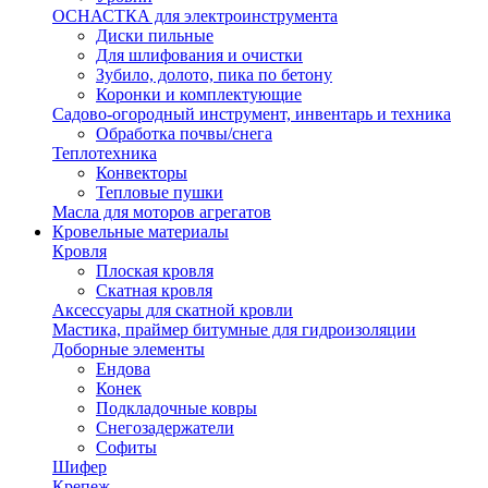
ОСНАСТКА для электроинструмента
Диски пильные
Для шлифования и очистки
Зубило, долото, пика по бетону
Коронки и комплектующие
Садово-огородный инструмент, инвентарь и техника
Обработка почвы/снега
Теплотехника
Конвекторы
Тепловые пушки
Масла для моторов агрегатов
Кровельные материалы
Кровля
Плоская кровля
Скатная кровля
Аксессуары для скатной кровли
Мастика, праймер битумные для гидроизоляции
Доборные элементы
Ендова
Конек
Подкладочные ковры
Снегозадержатели
Софиты
Шифер
Крепеж