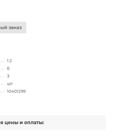
ый заказ
1.2
6
3
шт
10401299
 цены и оплаты: