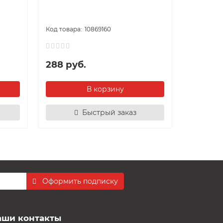
матовый 
10869160
288 руб.
170 ру
В корзину
Быстрый заказ
Оформить подписку
аши контакты