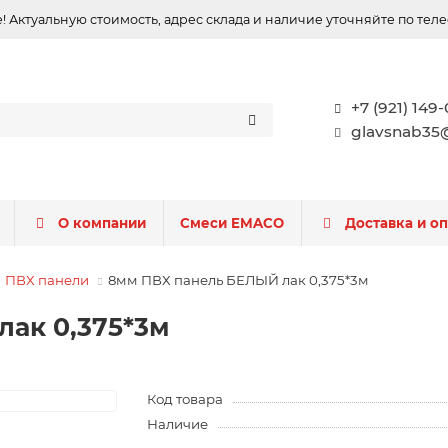
 Актуальную стоимость, адрес склада и наличие уточняйте по тел
+7 (921) 149
glavsnab35@
О компании
Смеси EMACO
Доставка и о
ПВХ панели
8мм ПВХ панель БЕЛЫЙ лак 0,375*3м
ак 0,375*3м
Код товара
Наличие