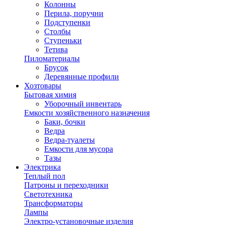
Колонны
Перила, поручни
Подступенки
Столбы
Ступеньки
Тетива
Пиломатериалы
Брусок
Деревянные профили
Хозтовары
Бытовая химия
Уборочный инвентарь
Емкости хозяйственного назначения
Баки, бочки
Ведра
Ведра-туалеты
Емкости для мусора
Тазы
Электрика
Теплый пол
Патроны и переходники
Светотехника
Трансформаторы
Лампы
Электро-установочные изделия