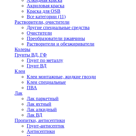
Алкидная краска
Акриловая краска
Краска для OSB
Все категории (11)
Растворители, очистители
Другие специальные средства
Очистители
Преобразователи ржавчины
Растворители и обезжириватели
Колеры
Грунты ВД, ГФ
Грунт по металлу
Грунт ВД
Клеи
Клеи монтажные, жидкие гвозди
Клеи специальные
ПВА
Лак
Лак паркетный
Лак яхтный
Лак алкидный
Лак ВД
Пропитки, антисептики
Грунт-антисептик
Антисептики