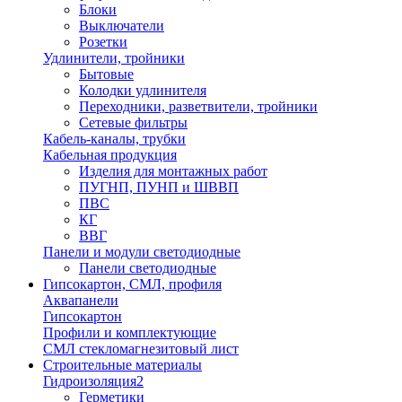
Блоки
Выключатели
Розетки
Удлинители, тройники
Бытовые
Колодки удлинителя
Переходники, разветвители, тройники
Сетевые фильтры
Кабель-каналы, трубки
Кабельная продукция
Изделия для монтажных работ
ПУГНП, ПУНП и ШВВП
ПВС
КГ
ВВГ
Панели и модули светодиодные
Панели светодиодные
Гипсокартон, СМЛ, профиля
Аквапанели
Гипсокартон
Профили и комплектующие
СМЛ стекломагнезитовый лист
Строительные материалы
Гидроизоляция2
Герметики