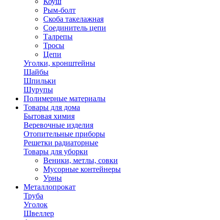
Коуш
Рым-болт
Скоба такелажная
Соединитель цепи
Талрепы
Тросы
Цепи
Уголки, кронштейны
Шайбы
Шпильки
Шурупы
Полимерные материалы
Товары для дома
Бытовая химия
Веревочные изделия
Отопительные приборы
Решетки радиаторные
Товары для уборки
Веники, метлы, совки
Мусорные контейнеры
Урны
Металлопрокат
Труба
Уголок
Швеллер