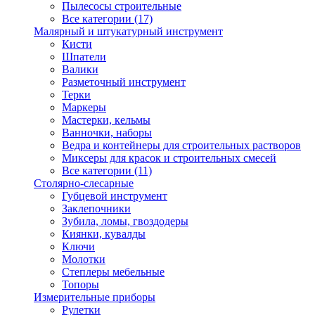
Пылесосы строительные
Все категории (17)
Малярный и штукатурный инструмент
Кисти
Шпатели
Валики
Разметочный инструмент
Терки
Маркеры
Мастерки, кельмы
Ванночки, наборы
Ведра и контейнеры для строительных растворов
Миксеры для красок и строительных смесей
Все категории (11)
Столярно-слесарные
Губцевой инструмент
Заклепочники
Зубила, ломы, гвоздодеры
Киянки, кувалды
Ключи
Молотки
Степлеры мебельные
Топоры
Измерительные приборы
Рулетки