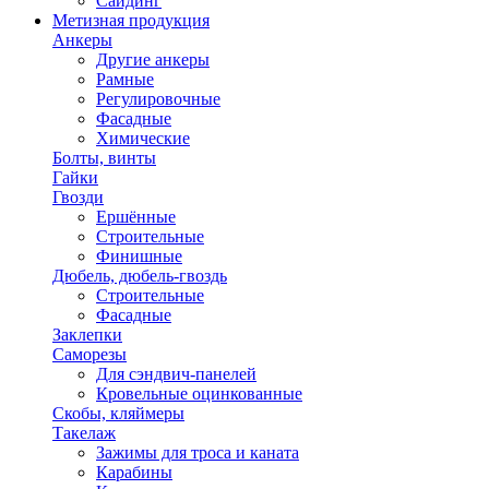
Сайдинг
Метизная продукция
Анкеры
Другие анкеры
Рамные
Регулировочные
Фасадные
Химические
Болты, винты
Гайки
Гвозди
Ершённые
Строительные
Финишные
Дюбель, дюбель-гвоздь
Строительные
Фасадные
Заклепки
Саморезы
Для сэндвич-панелей
Кровельные оцинкованные
Скобы, кляймеры
Такелаж
Зажимы для троса и каната
Карабины