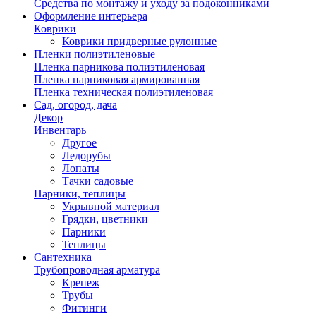
Средства по монтажу и уходу за подоконниками
Оформление интерьера
Коврики
Коврики придверные рулонные
Пленки полиэтиленовые
Пленка парникова полиэтиленовая
Пленка парниковая армированная
Пленка техническая полиэтиленовая
Сад, огород, дача
Декор
Инвентарь
Другое
Ледорубы
Лопаты
Тачки садовые
Парники, теплицы
Укрывной материал
Грядки, цветники
Парники
Теплицы
Сантехника
Трубопроводная арматура
Крепеж
Трубы
Фитинги