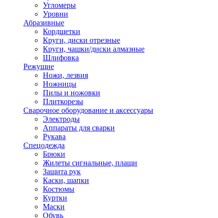
Угломеры
Уровни
Абразивные
Кордщетки
Круги, диски отрезные
Круги, чашки/диски алмазные
Шлифовка
Режущие
Ножи, лезвия
Ножницы
Пилы и ножовки
Плиткорезы
Сварочное оборудование и аксессуары
Электроды
Аппараты для сварки
Рукава
Спецодежда
Брюки
Жилеты сигнальные, плащи
Защита рук
Каски, шапки
Костюмы
Куртки
Маски
Обувь