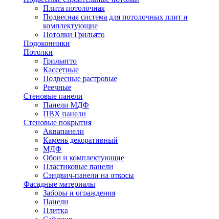
Плита потолочная
Подвесная система для потолочных плит и
комплектующие
Потолки Грильято
Подоконники
Потолки
Грильятто
Кассетные
Подвесные растровые
Реечные
Стеновые панели
Панели МДФ
ПВХ панели
Стеновые покрытия
Аквапанели
Камень декоративный
МДФ
Обои и комплектующие
Пластиковые панели
Сэндвич-панели на откосы
Фасадные материалы
Заборы и ограждения
Панели
Плитка