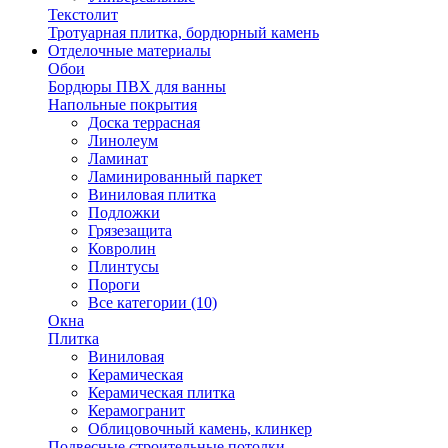
Текстолит
Тротуарная плитка, бордюрный камень
Отделочные материалы
Обои
Бордюры ПВХ для ванны
Напольные покрытия
Доска террасная
Линолеум
Ламинат
Ламинированный паркет
Виниловая плитка
Подложки
Грязезащита
Ковролин
Плинтусы
Пороги
Все категории (10)
Окна
Плитка
Виниловая
Керамическая
Керамическая плитка
Керамогранит
Облицовочный камень, клинкер
Подвесные строительные потолки