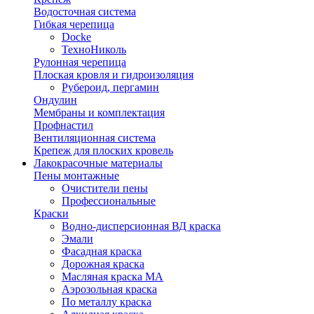
Водосточная система
Гибкая черепица
Docke
ТехноНиколь
Рулонная черепица
Плоская кровля и гидроизоляция
Рубероид, пергамин
Ондулин
Мембраны и комплектация
Профнастил
Вентиляционная система
Крепеж для плоских кровель
Лакокрасочные материалы
Пены монтажные
Очистители пены
Профессиональные
Краски
Водно-дисперсионная ВД краска
Эмали
Фасадная краска
Дорожная краска
Масляная краска МА
Аэрозольная краска
По металлу краска