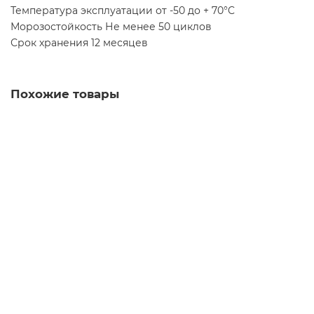
Температура эксплуатации от -50 до + 70°C
Морозостойкость Не менее 50 циклов
Срок хранения 12 месяцев
Похожие товары
Клей плиточный HANDS Prime PRO базовый 25 кг
10671994
444 руб.
В корзину
Быстрый заказ