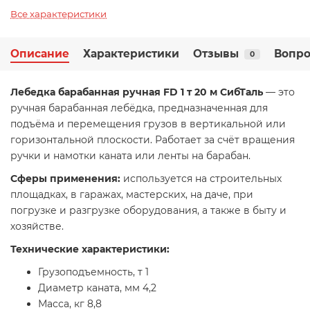
Все характеристики
Описание
Характеристики
Отзывы
Вопро
0
Лебедка барабанная ручная FD 1 т 20 м СибТаль
— это
ручная барабанная лебёдка, предназначенная для
подъёма и перемещения грузов в вертикальной или
горизонтальной плоскости. Работает за счёт вращения
ручки и намотки каната или ленты на барабан.
Сферы применения:
используется на строительных
площадках, в гаражах, мастерских, на даче, при
погрузке и разгрузке оборудования, а также в быту и
хозяйстве.
Технические характеристики:
Грузоподъемность, т 1
Диаметр каната, мм 4,2
Масса, кг 8,8