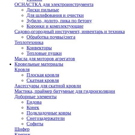
ОСНАСТКА для электроинструмента
Диски пильные
Для шлифования и очистки
Зубило, долото, пика по бетону
Коронки и комплектующие
Садово-огородный инструмент, инвентарь и техника
Обработка почвы/снега
Теплотехника
Конвекторы
Тепловые пушки
Масла для моторов агрегатов
Кровельные материалы
Кровля
Плоская кровля
Скатная кровля
Аксессуары для скатной кровли
Мастика, праймер битумные для гидроизоляции
Доборные элементы
Ендова
Конек
Подкладочные ковры
Снегозадержатели
Софиты
Шифер
Крепеж