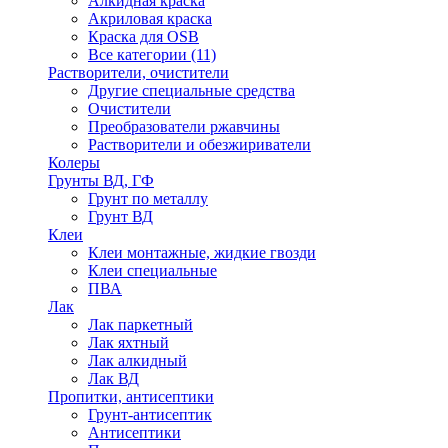
Алкидная краска
Акриловая краска
Краска для OSB
Все категории (11)
Растворители, очистители
Другие специальные средства
Очистители
Преобразователи ржавчины
Растворители и обезжириватели
Колеры
Грунты ВД, ГФ
Грунт по металлу
Грунт ВД
Клеи
Клеи монтажные, жидкие гвозди
Клеи специальные
ПВА
Лак
Лак паркетный
Лак яхтный
Лак алкидный
Лак ВД
Пропитки, антисептики
Грунт-антисептик
Антисептики