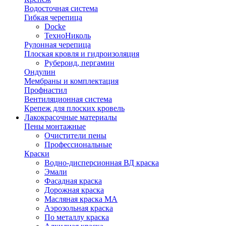
Водосточная система
Гибкая черепица
Docke
ТехноНиколь
Рулонная черепица
Плоская кровля и гидроизоляция
Рубероид, пергамин
Ондулин
Мембраны и комплектация
Профнастил
Вентиляционная система
Крепеж для плоских кровель
Лакокрасочные материалы
Пены монтажные
Очистители пены
Профессиональные
Краски
Водно-дисперсионная ВД краска
Эмали
Фасадная краска
Дорожная краска
Масляная краска МА
Аэрозольная краска
По металлу краска