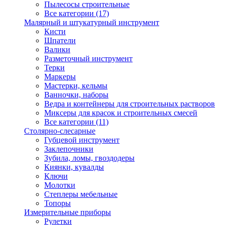
Пылесосы строительные
Все категории (17)
Малярный и штукатурный инструмент
Кисти
Шпатели
Валики
Разметочный инструмент
Терки
Маркеры
Мастерки, кельмы
Ванночки, наборы
Ведра и контейнеры для строительных растворов
Миксеры для красок и строительных смесей
Все категории (11)
Столярно-слесарные
Губцевой инструмент
Заклепочники
Зубила, ломы, гвоздодеры
Киянки, кувалды
Ключи
Молотки
Степлеры мебельные
Топоры
Измерительные приборы
Рулетки