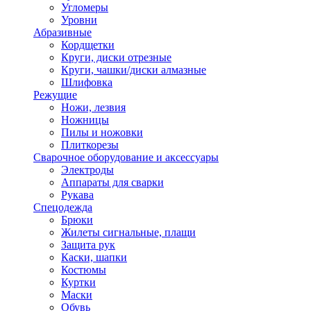
Угломеры
Уровни
Абразивные
Кордщетки
Круги, диски отрезные
Круги, чашки/диски алмазные
Шлифовка
Режущие
Ножи, лезвия
Ножницы
Пилы и ножовки
Плиткорезы
Сварочное оборудование и аксессуары
Электроды
Аппараты для сварки
Рукава
Спецодежда
Брюки
Жилеты сигнальные, плащи
Защита рук
Каски, шапки
Костюмы
Куртки
Маски
Обувь