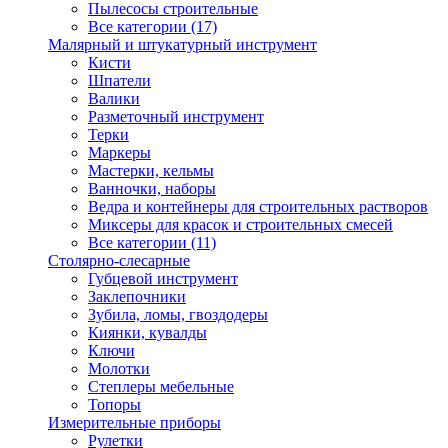
Пылесосы строительные
Все категории (17)
Малярный и штукатурный инструмент
Кисти
Шпатели
Валики
Разметочный инструмент
Терки
Маркеры
Мастерки, кельмы
Ванночки, наборы
Ведра и контейнеры для строительных растворов
Миксеры для красок и строительных смесей
Все категории (11)
Столярно-слесарные
Губцевой инструмент
Заклепочники
Зубила, ломы, гвоздодеры
Киянки, кувалды
Ключи
Молотки
Степлеры мебельные
Топоры
Измерительные приборы
Рулетки