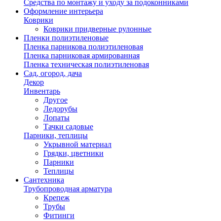
Средства по монтажу и уходу за подоконниками
Оформление интерьера
Коврики
Коврики придверные рулонные
Пленки полиэтиленовые
Пленка парникова полиэтиленовая
Пленка парниковая армированная
Пленка техническая полиэтиленовая
Сад, огород, дача
Декор
Инвентарь
Другое
Ледорубы
Лопаты
Тачки садовые
Парники, теплицы
Укрывной материал
Грядки, цветники
Парники
Теплицы
Сантехника
Трубопроводная арматура
Крепеж
Трубы
Фитинги