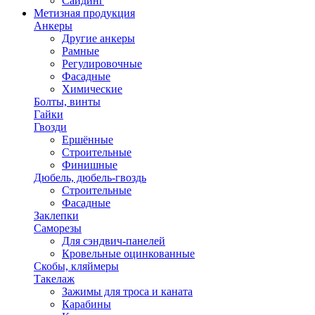
Сайдинг
Метизная продукция
Анкеры
Другие анкеры
Рамные
Регулировочные
Фасадные
Химические
Болты, винты
Гайки
Гвозди
Ершённые
Строительные
Финишные
Дюбель, дюбель-гвоздь
Строительные
Фасадные
Заклепки
Саморезы
Для сэндвич-панелей
Кровельные оцинкованные
Скобы, кляймеры
Такелаж
Зажимы для троса и каната
Карабины