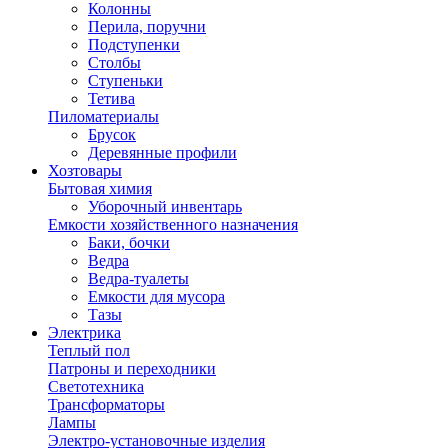
Колонны
Перила, поручни
Подступенки
Столбы
Ступеньки
Тетива
Пиломатериалы
Брусок
Деревянные профили
Хозтовары
Бытовая химия
Уборочный инвентарь
Емкости хозяйственного назначения
Баки, бочки
Ведра
Ведра-туалеты
Емкости для мусора
Тазы
Электрика
Теплый пол
Патроны и переходники
Светотехника
Трансформаторы
Лампы
Электро-установочные изделия