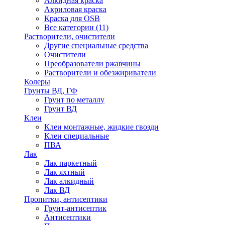
Алкидная краска
Акриловая краска
Краска для OSB
Все категории (11)
Растворители, очистители
Другие специальные средства
Очистители
Преобразователи ржавчины
Растворители и обезжириватели
Колеры
Грунты ВД, ГФ
Грунт по металлу
Грунт ВД
Клеи
Клеи монтажные, жидкие гвозди
Клеи специальные
ПВА
Лак
Лак паркетный
Лак яхтный
Лак алкидный
Лак ВД
Пропитки, антисептики
Грунт-антисептик
Антисептики