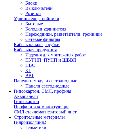
Блоки
Выключатели
Розетки
Удлинители, тройники
Бытовые
Колодки удлинителя
Переходники, разветвители, тройники
Сетевые фильтры
Кабель-каналы, трубки
Кабельная продукция
Изделия для монтажных работ
ПУГНП, ПУНП и ШВВП
ПВС
КГ
ВВГ
Панели и модули светодиодные
Панели светодиодные
Гипсокартон, СМЛ, профиля
Аквапанели
Гипсокартон
Профили и комплектующие
СМЛ стекломагнезитовый лист
Строительные материалы
Гидроизоляция2
Герметики