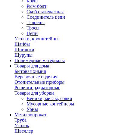
Коуш
Рым-болт
Скоба такелажная
Соединитель цепи
Талрепы
Тросы
Цепи
Уголки, кронштейны
Шайбы
Шпильки
Шурупы
Полимерные материалы
Товары для дома
Бытовая химия
Веревочные изделия
Отопительные приборы
Решетки радиаторные
Товары для уборки
Веники, метлы, совки
Мусорные контейнеры
Урны
Металлопрокат
Труба
Уголок
Швеллер