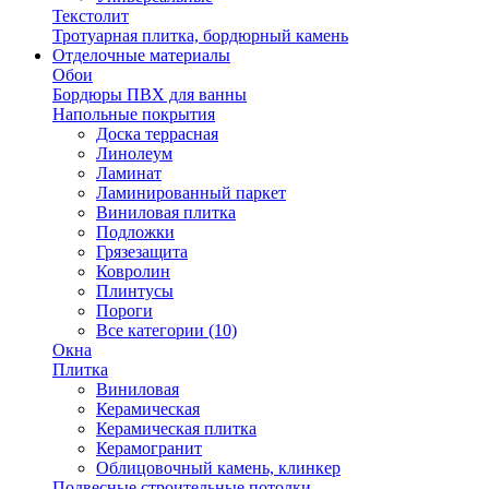
Текстолит
Тротуарная плитка, бордюрный камень
Отделочные материалы
Обои
Бордюры ПВХ для ванны
Напольные покрытия
Доска террасная
Линолеум
Ламинат
Ламинированный паркет
Виниловая плитка
Подложки
Грязезащита
Ковролин
Плинтусы
Пороги
Все категории (10)
Окна
Плитка
Виниловая
Керамическая
Керамическая плитка
Керамогранит
Облицовочный камень, клинкер
Подвесные строительные потолки