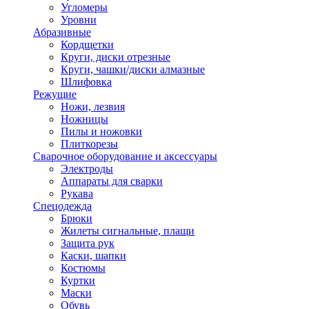
Угломеры
Уровни
Абразивные
Кордщетки
Круги, диски отрезные
Круги, чашки/диски алмазные
Шлифовка
Режущие
Ножи, лезвия
Ножницы
Пилы и ножовки
Плиткорезы
Сварочное оборудование и аксессуары
Электроды
Аппараты для сварки
Рукава
Спецодежда
Брюки
Жилеты сигнальные, плащи
Защита рук
Каски, шапки
Костюмы
Куртки
Маски
Обувь