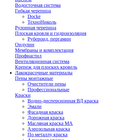
Водосточная система
Гибкая черепица
Docke
ТехноНиколь
Рулонная черепица
Плоская кровля и гидроизоляция
Рубероид, пергамин
Ондулин
Мембраны и комплектация
Профнастил
Вентиляционная система
Крепеж для плоских кровель
Лакокрасочные материалы
Пены монтажные
Очистители пены
Профессиональные
Краски
Водно-дисперсионная ВД краска
Эмали
Фасадная краска
Дорожная краска
Масляная краска МА
Аэрозольная краска
По металлу краска