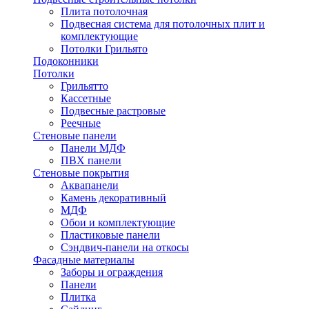
Плита потолочная
Подвесная система для потолочных плит и
комплектующие
Потолки Грильято
Подоконники
Потолки
Грильятто
Кассетные
Подвесные растровые
Реечные
Стеновые панели
Панели МДФ
ПВХ панели
Стеновые покрытия
Аквапанели
Камень декоративный
МДФ
Обои и комплектующие
Пластиковые панели
Сэндвич-панели на откосы
Фасадные материалы
Заборы и ограждения
Панели
Плитка