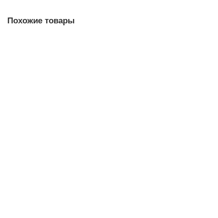
Похожие товары
Наливной пол ВОЛМА-НИВЕЛИР ЭКСПРЕСС
самовыравнивающийся 20 кг (5-100 мм)
10138422
455 руб.
В корзину
Быстрый заказ