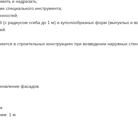
мить и надрезать;
ие специального инструмента;
рхностей;
(с радиусом сгиба до 1 м) и куполообразных форм (выпуклых и во
ей.
тся в строительных конструкциях при возведении наружных стен
ановлении фасадов.
 м
 мм: 1 м