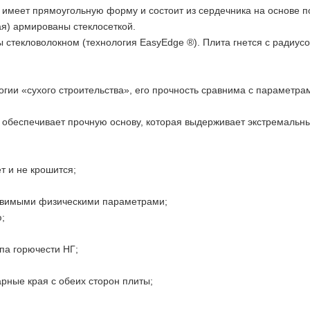
еет прямоугольную форму и состоит из сердечника на основе по
ая) армированы стеклосеткой.
текловолокном (технология EasyEdge ®). Плита гнется с радиусом
ии «сухого строительства», его прочность сравнима с параметрам
беспечивает прочную основу, которая выдерживает экстремальны
т и не крошится;
тавимыми физическими параметрами;
;
па горючести НГ;
рные края с обеих сторон плиты;