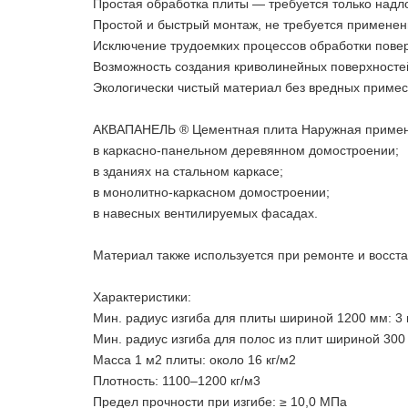
Простая обработка плиты — требуется только надло
Простой и быстрый монтаж, не требуется применен
Исключение трудоемких процессов обработки пове
Возможность создания криволинейных поверхностей 
Экологически чистый материал без вредных примес
АКВАПАНЕЛЬ ® Цементная плита Наружная применяе
в каркасно-панельном деревянном домостроении;
в зданиях на стальном каркасе;
в монолитно-каркасном домостроении;
в навесных вентилируемых фасадах.
Материал также используется при ремонте и восст
Характеристики:
Мин. радиус изгиба для плиты шириной 1200 мм: 3
Мин. радиус изгиба для полос из плит шириной 300
Масса 1 м2 плиты: около 16 кг/м2
Плотность: 1100–1200 кг/м3
Предел прочности при изгибе: ≥ 10,0 МПа