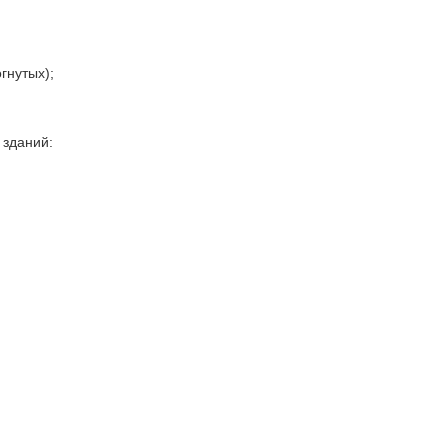
гнутых);
 зданий: