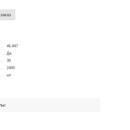
заказ
46.947
Да
30
2400
шт
ты: