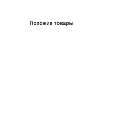
Похожие товары
Гипсокартон ГКЛ Danogips Smart ОПГО-УК обычны
10510520
1 отзыв
406 руб.