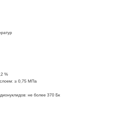
ератур
,2 %
слоем: ≥ 0,75 МПа
дионуклидов: не более 370 Бк