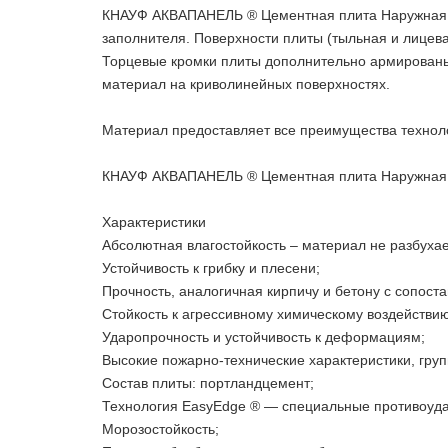
КНАУФ АКВАПАНЕЛЬ ® Цементная плита Наружная им
заполнителя. Поверхности плиты (тыльная и лицев
Торцевые кромки плиты дополнительно армированы с
материал на криволинейных поверхностях.
Материал предоставляет все преимущества технолог
КНАУФ АКВАПАНЕЛЬ ® Цементная плита Наружная о
Характеристики
Абсолютная влагостойкость – материал не разбухае
Устойчивость к грибку и плесени;
Прочность, аналогичная кирпичу и бетону с сопос
Стойкость к агрессивному химическому воздействию
Ударопрочность и устойчивость к деформациям;
Высокие пожарно-технические характеристики, груп
Состав плиты: портландцемент;
Технология EasyEdge ® — специальные противоуда
Морозостойкость;