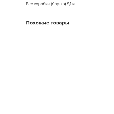
Вес коробки (брутто) 5,1 кг
Похожие товары
Угол наружный Docke Berg, цвет коричневы
10182814
634 руб.