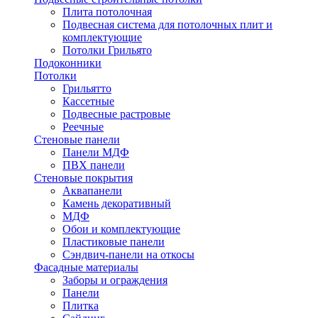
Плита потолочная
Подвесная система для потолочных плит и
комплектующие
Потолки Грильято
Подоконники
Потолки
Грильятто
Кассетные
Подвесные растровые
Реечные
Стеновые панели
Панели МДФ
ПВХ панели
Стеновые покрытия
Аквапанели
Камень декоративный
МДФ
Обои и комплектующие
Пластиковые панели
Сэндвич-панели на откосы
Фасадные материалы
Заборы и ограждения
Панели
Плитка