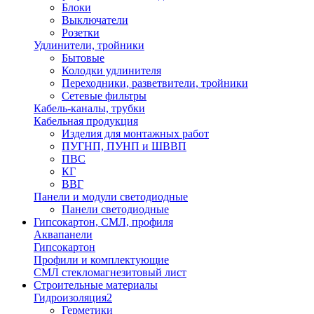
Блоки
Выключатели
Розетки
Удлинители, тройники
Бытовые
Колодки удлинителя
Переходники, разветвители, тройники
Сетевые фильтры
Кабель-каналы, трубки
Кабельная продукция
Изделия для монтажных работ
ПУГНП, ПУНП и ШВВП
ПВС
КГ
ВВГ
Панели и модули светодиодные
Панели светодиодные
Гипсокартон, СМЛ, профиля
Аквапанели
Гипсокартон
Профили и комплектующие
СМЛ стекломагнезитовый лист
Строительные материалы
Гидроизоляция2
Герметики