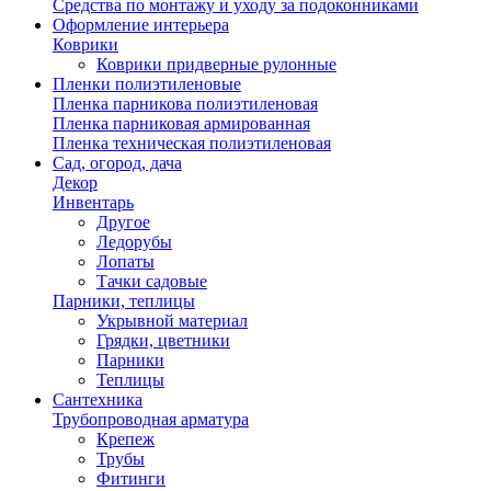
Средства по монтажу и уходу за подоконниками
Оформление интерьера
Коврики
Коврики придверные рулонные
Пленки полиэтиленовые
Пленка парникова полиэтиленовая
Пленка парниковая армированная
Пленка техническая полиэтиленовая
Сад, огород, дача
Декор
Инвентарь
Другое
Ледорубы
Лопаты
Тачки садовые
Парники, теплицы
Укрывной материал
Грядки, цветники
Парники
Теплицы
Сантехника
Трубопроводная арматура
Крепеж
Трубы
Фитинги