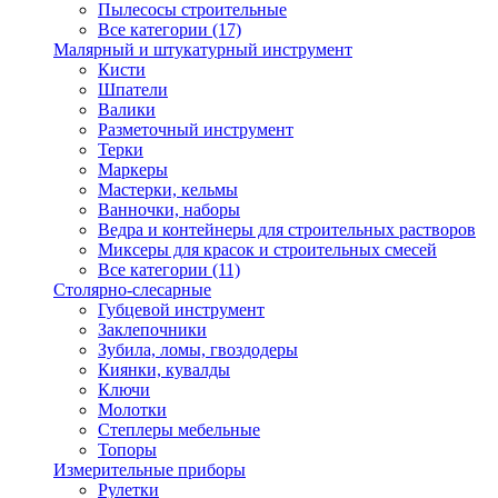
Пылесосы строительные
Все категории (17)
Малярный и штукатурный инструмент
Кисти
Шпатели
Валики
Разметочный инструмент
Терки
Маркеры
Мастерки, кельмы
Ванночки, наборы
Ведра и контейнеры для строительных растворов
Миксеры для красок и строительных смесей
Все категории (11)
Столярно-слесарные
Губцевой инструмент
Заклепочники
Зубила, ломы, гвоздодеры
Киянки, кувалды
Ключи
Молотки
Степлеры мебельные
Топоры
Измерительные приборы
Рулетки