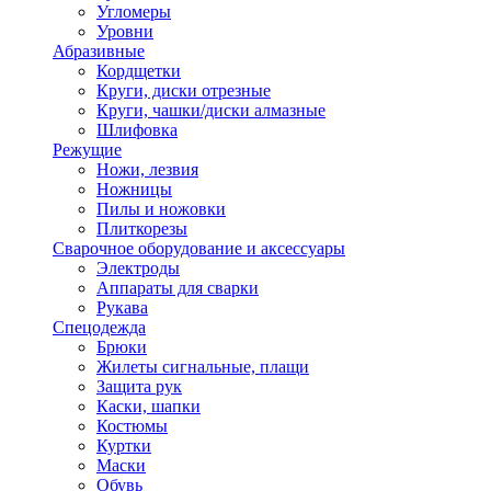
Угломеры
Уровни
Абразивные
Кордщетки
Круги, диски отрезные
Круги, чашки/диски алмазные
Шлифовка
Режущие
Ножи, лезвия
Ножницы
Пилы и ножовки
Плиткорезы
Сварочное оборудование и аксессуары
Электроды
Аппараты для сварки
Рукава
Спецодежда
Брюки
Жилеты сигнальные, плащи
Защита рук
Каски, шапки
Костюмы
Куртки
Маски
Обувь