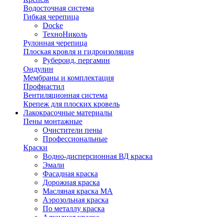
Водосточная система
Гибкая черепица
Docke
ТехноНиколь
Рулонная черепица
Плоская кровля и гидроизоляция
Рубероид, пергамин
Ондулин
Мембраны и комплектация
Профнастил
Вентиляционная система
Крепеж для плоских кровель
Лакокрасочные материалы
Пены монтажные
Очистители пены
Профессиональные
Краски
Водно-дисперсионная ВД краска
Эмали
Фасадная краска
Дорожная краска
Масляная краска МА
Аэрозольная краска
По металлу краска