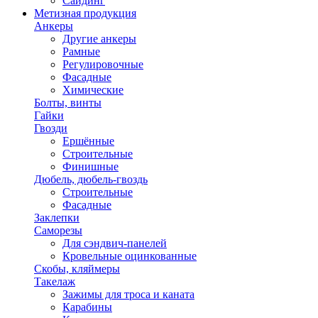
Сайдинг
Метизная продукция
Анкеры
Другие анкеры
Рамные
Регулировочные
Фасадные
Химические
Болты, винты
Гайки
Гвозди
Ершённые
Строительные
Финишные
Дюбель, дюбель-гвоздь
Строительные
Фасадные
Заклепки
Саморезы
Для сэндвич-панелей
Кровельные оцинкованные
Скобы, кляймеры
Такелаж
Зажимы для троса и каната
Карабины