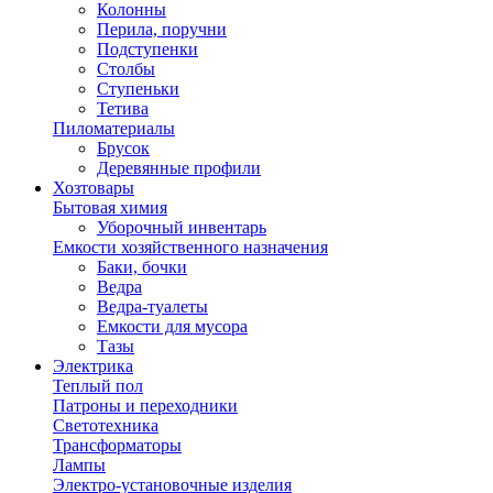
Колонны
Перила, поручни
Подступенки
Столбы
Ступеньки
Тетива
Пиломатериалы
Брусок
Деревянные профили
Хозтовары
Бытовая химия
Уборочный инвентарь
Емкости хозяйственного назначения
Баки, бочки
Ведра
Ведра-туалеты
Емкости для мусора
Тазы
Электрика
Теплый пол
Патроны и переходники
Светотехника
Трансформаторы
Лампы
Электро-установочные изделия