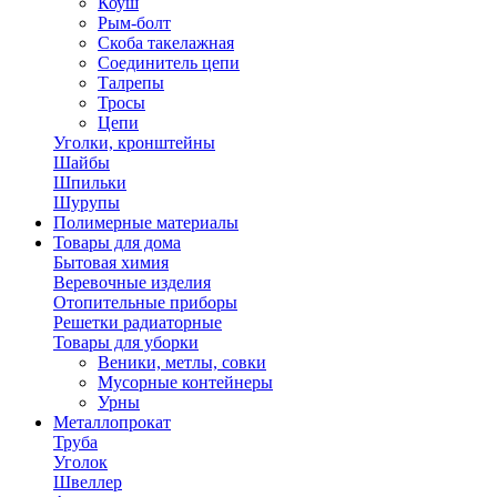
Коуш
Рым-болт
Скоба такелажная
Соединитель цепи
Талрепы
Тросы
Цепи
Уголки, кронштейны
Шайбы
Шпильки
Шурупы
Полимерные материалы
Товары для дома
Бытовая химия
Веревочные изделия
Отопительные приборы
Решетки радиаторные
Товары для уборки
Веники, метлы, совки
Мусорные контейнеры
Урны
Металлопрокат
Труба
Уголок
Швеллер