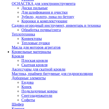
ОСНАСТКА для электроинструмента
Диски пильные
Для шлифования и очистки
Зубило, долото, пика по бетону
Коронки и комплектующие
Садово-огородный инструмент, инвентарь и техника
Обработка почвы/снега
Теплотехника
Конвекторы
Тепловые пушки
Масла для моторов агрегатов
Кровельные материалы
Кровля
Плоская кровля
Скатная кровля
Аксессуары для скатной кровли
Мастика, праймер битумные для гидроизоляции
Доборные элементы
Ендова
Конек
Подкладочные ковры
Снегозадержатели
Софиты
Шифер
Крепеж