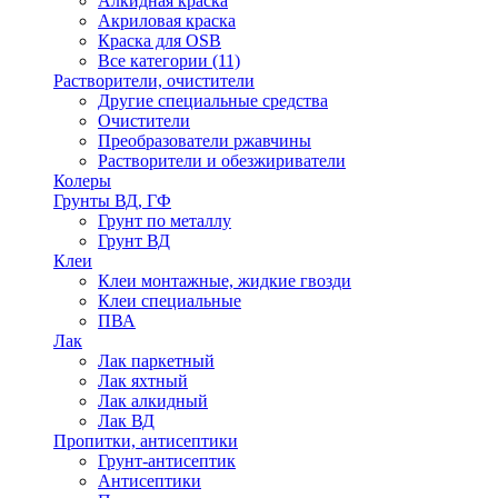
Алкидная краска
Акриловая краска
Краска для OSB
Все категории (11)
Растворители, очистители
Другие специальные средства
Очистители
Преобразователи ржавчины
Растворители и обезжириватели
Колеры
Грунты ВД, ГФ
Грунт по металлу
Грунт ВД
Клеи
Клеи монтажные, жидкие гвозди
Клеи специальные
ПВА
Лак
Лак паркетный
Лак яхтный
Лак алкидный
Лак ВД
Пропитки, антисептики
Грунт-антисептик
Антисептики