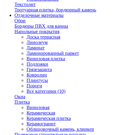
Текстолит
Тротуарная плитка, бордюрный камень
Отделочные материалы
Обои
Бордюры ПВХ для ванны
Напольные покрытия
Доска террасная
Линолеум
Ламинат
Ламинированный паркет
Виниловая плитка
Подложки
Грязезащита
Ковролин
Плинтусы
Пороги
Все категории (10)
Окна
Плитка
Виниловая
Керамическая
Керамическая плитка
Керамогранит
Облицовочный камень, клинкер
Подвесные строительные потолки