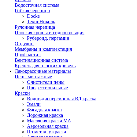
Водосточная система
Гибкая черепица
Docke
ТехноНиколь
Рулонная черепица
Плоская кровля и гидроизоляция
Рубероид, пергамин
Ондулин
Мембраны и комплектация
Профнастил
Вентиляционная система
Крепеж для плоских кровель
Лакокрасочные материалы
Пены монтажные
Очистители пены
Профессиональные
Краски
Водно-дисперсионная ВД краска
Эмали
Фасадная краска
Дорожная краска
Масляная краска МА
Аэрозольная краска
По металлу краска