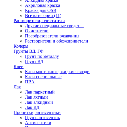
Алкидная краска
Акриловая краска
Краска для OSB
Все категории (11)
Растворители, очистители
Другие специальные средства
Очистители
Преобразователи ржавчины
Растворители и обезжириватели
Колеры
Грунты ВД, ГФ
Грунт по металлу
Грунт ВД
Клеи
Клеи монтажные, жидкие гвозди
Клеи специальные
ПВА
Лак
Лак паркетный
Лак яхтный
Лак алкидный
Лак ВД
Пропитки, антисептики
Грунт-антисептик
Антисептики