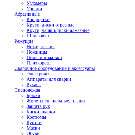
Угломеры
Уровни
Абразивные
Кордщетки
Круги, диски отрезные
Круги, чашки/диски алмазные
Шлифовка
Режущие
Ножи, лезвия
Ножницы
Пилы и ножовки
Плиткорезы
Сварочное оборудование и аксессуары
Электроды
Аппараты для сварки
Рукава
Спецодежда
Брюки
Жилеты сигнальные, плащи
Защита рук
Каски, шапки
Костюмы
Куртки
Маски
Обувь