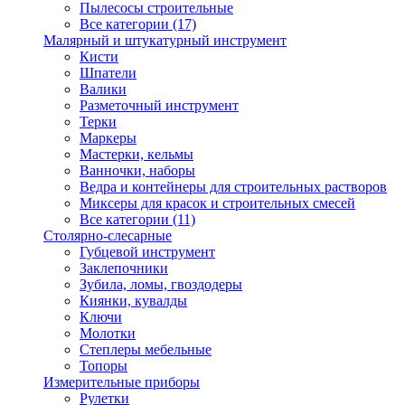
Пылесосы строительные
Все категории (17)
Малярный и штукатурный инструмент
Кисти
Шпатели
Валики
Разметочный инструмент
Терки
Маркеры
Мастерки, кельмы
Ванночки, наборы
Ведра и контейнеры для строительных растворов
Миксеры для красок и строительных смесей
Все категории (11)
Столярно-слесарные
Губцевой инструмент
Заклепочники
Зубила, ломы, гвоздодеры
Киянки, кувалды
Ключи
Молотки
Степлеры мебельные
Топоры
Измерительные приборы
Рулетки