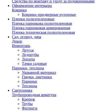
Средства по монтажу и уходу за подоконниками
Оформление интерьера
Коврики
Коврики придверные рулонные
Пленки полиэтиленовые
Пленка парникова полиэтиленовая
Пленка парниковая армированная
Пленка техническая полиэтиленовая
Сад, огород, дача
Декор
Инвентарь
Другое
Ледорубы
Лопаты
Тачки садовые
Парники, теплицы
Укрывной материал
Грядки, цветники
Парники
Теплицы
Сантехника
Трубопроводная арматура
Крепеж
Трубы
Фитинги