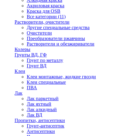
Алкидная краска
Акриловая краска
Краска для OSB
Все категории (11)
Растворители, очистители
Другие специальные средства
Очистители
Преобразователи ржавчины
Растворители и обезжириватели
Колеры
Грунты ВД, ГФ
Грунт по металлу
Грунт ВД
Клеи
Клеи монтажные, жидкие гвозди
Клеи специальные
ПВА
Лак
Лак паркетный
Лак яхтный
Лак алкидный
Лак ВД
Пропитки, антисептики
Грунт-антисептик
Антисептики