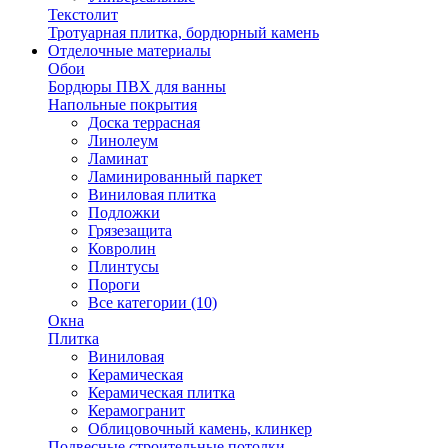
Текстолит
Тротуарная плитка, бордюрный камень
Отделочные материалы
Обои
Бордюры ПВХ для ванны
Напольные покрытия
Доска террасная
Линолеум
Ламинат
Ламинированный паркет
Виниловая плитка
Подложки
Грязезащита
Ковролин
Плинтусы
Пороги
Все категории (10)
Окна
Плитка
Виниловая
Керамическая
Керамическая плитка
Керамогранит
Облицовочный камень, клинкер
Подвесные строительные потолки