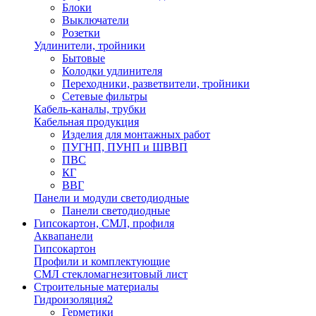
Блоки
Выключатели
Розетки
Удлинители, тройники
Бытовые
Колодки удлинителя
Переходники, разветвители, тройники
Сетевые фильтры
Кабель-каналы, трубки
Кабельная продукция
Изделия для монтажных работ
ПУГНП, ПУНП и ШВВП
ПВС
КГ
ВВГ
Панели и модули светодиодные
Панели светодиодные
Гипсокартон, СМЛ, профиля
Аквапанели
Гипсокартон
Профили и комплектующие
СМЛ стекломагнезитовый лист
Строительные материалы
Гидроизоляция2
Герметики