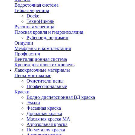
Водосточная система
Гибкая черепица
Docke
ТехноНиколь
Рулонная черепица
Плоская кровля и гидроизоляция
Рубероид, пергамин
Ондулин
Мембраны и комплектация
Профнастил
Вентиляционная система
Крепеж для плоских кровель
Лакокрасочные материалы
Пены монтажные
Очистители пены
Профессиональные
Краски
Водно-дисперсионная ВД краска
Эмали
Фасадная краска
Дорожная краска
Масляная краска МА
Аэрозольная краска
По металлу краска