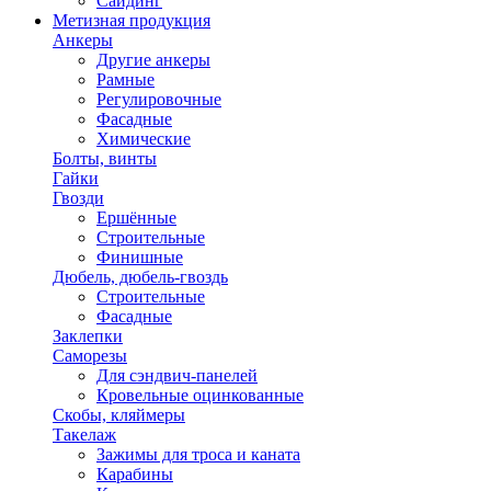
Сайдинг
Метизная продукция
Анкеры
Другие анкеры
Рамные
Регулировочные
Фасадные
Химические
Болты, винты
Гайки
Гвозди
Ершённые
Строительные
Финишные
Дюбель, дюбель-гвоздь
Строительные
Фасадные
Заклепки
Саморезы
Для сэндвич-панелей
Кровельные оцинкованные
Скобы, кляймеры
Такелаж
Зажимы для троса и каната
Карабины