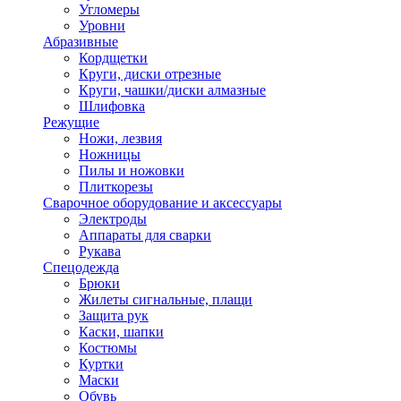
Угломеры
Уровни
Абразивные
Кордщетки
Круги, диски отрезные
Круги, чашки/диски алмазные
Шлифовка
Режущие
Ножи, лезвия
Ножницы
Пилы и ножовки
Плиткорезы
Сварочное оборудование и аксессуары
Электроды
Аппараты для сварки
Рукава
Спецодежда
Брюки
Жилеты сигнальные, плащи
Защита рук
Каски, шапки
Костюмы
Куртки
Маски
Обувь