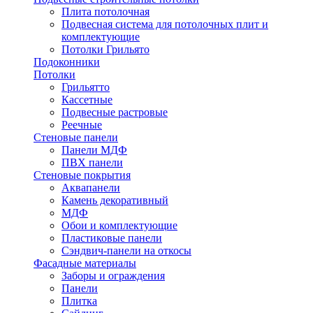
Плита потолочная
Подвесная система для потолочных плит и
комплектующие
Потолки Грильято
Подоконники
Потолки
Грильятто
Кассетные
Подвесные растровые
Реечные
Стеновые панели
Панели МДФ
ПВХ панели
Стеновые покрытия
Аквапанели
Камень декоративный
МДФ
Обои и комплектующие
Пластиковые панели
Сэндвич-панели на откосы
Фасадные материалы
Заборы и ограждения
Панели
Плитка