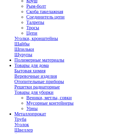
Коуш
Рым-болт
Скоба такелажная
Соединитель цепи
Талрепы
Тросы
Цепи
Уголки, кронштейны
Шайбы
Шпильки
Шурупы
Полимерные материалы
Товары для дома
Бытовая химия
Веревочные изделия
Отопительные приборы
Решетки радиаторные
Товары для уборки
Веники, метлы, совки
Мусорные контейнеры
Урны
Металлопрокат
Труба
Уголок
Швеллер