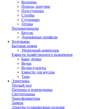
Колонны
Перила, поручни
Подступенки
Столбы
Ступеньки
Тетива
Пиломатериалы
Брусок
Деревянные профили
Хозтовары
Бытовая химия
Уборочный инвентарь
Емкости хозяйственного назначения
Баки, бочки
Ведра
Ведра-туалеты
Емкости для мусора
Тазы
Электрика
Теплый пол
Патроны и переходники
Светотехника
Трансформаторы
Лампы
Электро-установочные изделия