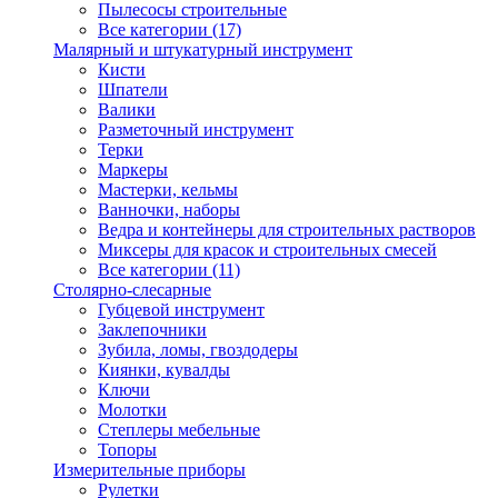
Пылесосы строительные
Все категории (17)
Малярный и штукатурный инструмент
Кисти
Шпатели
Валики
Разметочный инструмент
Терки
Маркеры
Мастерки, кельмы
Ванночки, наборы
Ведра и контейнеры для строительных растворов
Миксеры для красок и строительных смесей
Все категории (11)
Столярно-слесарные
Губцевой инструмент
Заклепочники
Зубила, ломы, гвоздодеры
Киянки, кувалды
Ключи
Молотки
Степлеры мебельные
Топоры
Измерительные приборы
Рулетки